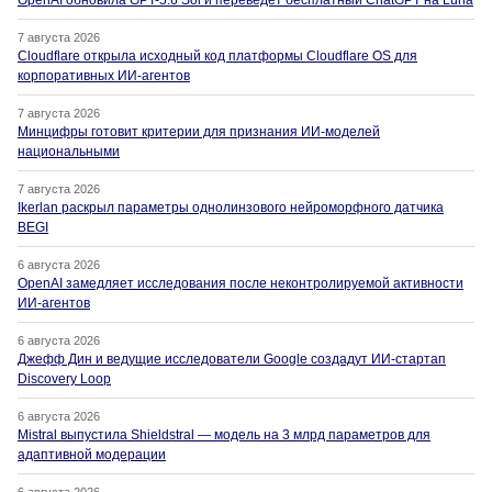
OpenAI обновила GPT-5.6 Sol и переведет бесплатный ChatGPT на Luna
7 августа 2026
Cloudflare открыла исходный код платформы Cloudflare OS для
корпоративных ИИ-агентов
7 августа 2026
Минцифры готовит критерии для признания ИИ-моделей
национальными
7 августа 2026
Ikerlan раскрыл параметры однолинзового нейроморфного датчика
BEGI
6 августа 2026
OpenAI замедляет исследования после неконтролируемой активности
ИИ-агентов
6 августа 2026
Джефф Дин и ведущие исследователи Google создадут ИИ-стартап
Discovery Loop
6 августа 2026
Mistral выпустила Shieldstral — модель на 3 млрд параметров для
адаптивной модерации