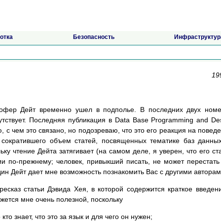
отка
Безопасность
Инфраструктур
19
офер Дейт временно ушел в подполье. В последних двух ном
отсутствует. Последняя публикация в Data Base Programming and De
, с чем это связано, но подозреваю, что это его реакция на повед
ко сократившего объем статей, посвященных тематике баз данны
ьку чтение Дейта затягивает (на самом деле, я уверен, что его ст
ии по-прежнему; человек, привыкший писать, не может перестать
один Дейт дает мне возможность познакомить Вас с другими авторам
сказ статьи Дэвида Хея, в которой содержится краткое введен
жется мне очень полезной, поскольку
то знает, что это за язык и для чего он нужен;