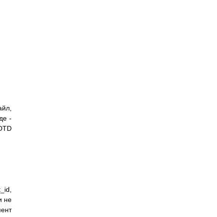
айл,
де -
DTD
id,
и не
мент