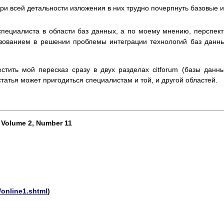
при всей детальности изложения в них трудно почерпнуть базовые 
 специалиста в области баз данных, а по моему мнению, перспек
ьзованием в решении проблемы интеграции технологий баз данн
тить мой пересказ сразу в двух разделах citforum (базы данн
 статья может пригодиться специалистам и той, и другой областей.
9, Volume 2, Number 11
/online1.shtml
)