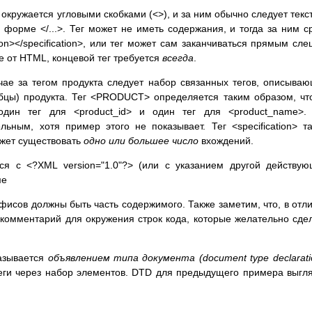
 окружается угловыми скобками (<>), и за ним обычно следует текст
в форме </...>. Тег может не иметь содержания, и тогда за ним с
tion></specification>, или тег может сам заканчиваться прямым сл
ичие от HTML, концевой тег требуется
всегда
.
чае за тегом продукта следует набор связанных тегов, описыва
лбцы) продукта. Тег <PRODUCT> определяется таким образом, чт
дин тег для <product_id> и один тег для <product_name>. 
льным, хотя пример этого не показывает. Тег <specification> т
ожет существовать
одно или большее число
вхождений.
я с <?XML version="1.0"?> (или с указанием другой действу
ме
дефисов должны быть часть содержимого. Также заметим, что, в отл
комментарий для окружения строк кода, которые желательно сде
называется
объявлением типа документа (document type declarati
теги через набор элементов. DTD для предыдущего примера выгл