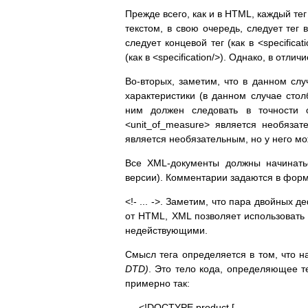
Прежде всего, как и в HTML, каждый тег
текстом, в свою очередь, следует тег 
следует концевой тег (как в <specifica
(как в <specification/>). Однако, в отл
Во-вторых, заметим, что в данном слу
характеристики (в данном случае сто
ним должен следовать в точности о
<unit_of_measure> является необязате
является необязательным, но у него м
Все XML-документы должны начинатьс
версии). Комментарии задаются в фор
<!- ... ->. Заметим, что пара двойных 
от HTML, XML позволяет использовать 
недействующими.
Смысл тега определяется в том, что 
DTD)
. Это тело кода, определяющее 
примерно так:
<!DOCTYPE product [