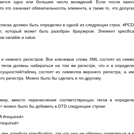
кается одно или большее число вхождений. Если после каког
 то это означает
обязательность
элемента, а также то, что допуск
списка должен быть определен в одной из следующих строк. #PC
ег, который может быть разобран браузером. Элемент specifica
 variable и value.
и нижнего регистров. Все ключевые слова XML состоят из симв
 тегов должны набираться на том же регистре, что и в определ
щностей/таблиц состоят из символов верхнего регистра, а и
его регистра. Можно было бы сделать и по-другому.
имер, вместо перечисления соответствующих тегов в определ
ue)> можно было бы добавить в DTD следующие строки:
A #required>
#required>
к два атрибута specification, так что они не обязаны появляться в 