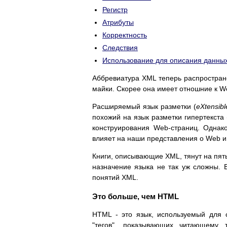
Регистр
Атрибуты
Корректность
Следствия
Использование для описания данны
Аббревиатура XML теперь распростране
майки. Скорее она имеет отношние к We
Расширяемый язык разметки (
eXtensib
похожий на язык разметки гипертекста 
конструирования Web-страниц. Однак
влияет на наши представления о Web и н
Книги, описывающие XML, тянут на пять
назначение языка не так уж сложны. 
понятий XML.
Это больше, чем HTML
HTML - это язык, используемый для
"тегов", показывающих читающему т