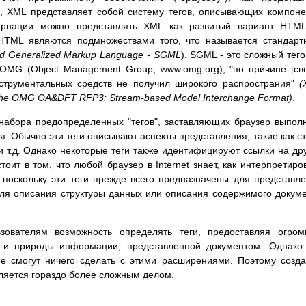
 XML представляет собой систему тегов, описывающих компон
арнации можно представлять XML как развитый вариант HTML
 HTML являются подмножествами того, что называется стандар
rd Generalized Markup Language - SGML
). SGML - это сложный тег
 OMG (Object Management Group, www.omg.org), "по причине [св
струментальных средств не получил широкого распространия"
(
o the OMG OA&DFT RFP3: Stream-based Model Interchange Format)
.
 набора предопределенных "тегов", заставляющих браузер выпол
. Обычно эти теги описывают аспекты представления, такие как с
 т.д. Однако некоторые теги также идентифицируют ссылки на др
тоит в том, что любой браузер в Internet знает, как интерпретиро
, поскольку эти теги прежде всего предназначены для представл
для описания структуры данных или описания содержимого докум
зователям возможность определять теги, предоставляя огро
ы и природы информации, представленной документом. Однако
не смогут ничего сделать с этими расширениями. Поэтому созд
ляется гораздо более сложным делом.