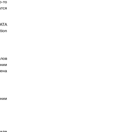
о-то
атся
DATA
tion
олов
ении
мена
ении
виде