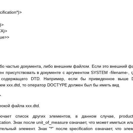
fication*)>
)>
TA)>
lue>>
бо частью документа, либо внешним файлом. Если это внешний ф
 присутствовать в документе с аргументом SYSTEM -filename-, г
Ю содержащего DTD. Например, если бы приведенное выше 
ем xxx.dtd, то оператор DOCTYPE должен был бы иметь вид
>
рокой файла xxx.dtd.
ючает список других элементов, в данном случае, product_
ication. Знак после unit_of_measure означает, что может иметься ил
ельный элемент. Знак "*" после specification означает, что эле