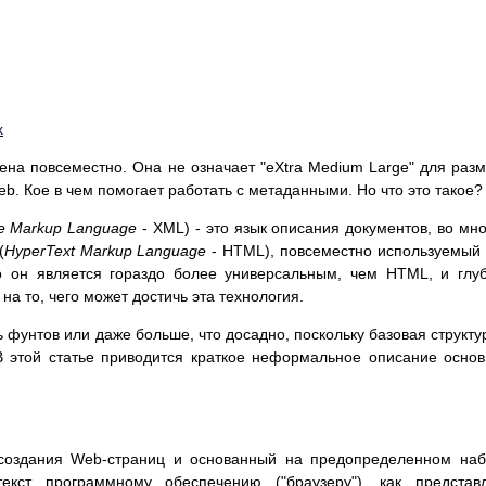
х
на повсеместно. Она не означает "eXtra Medium Large" для раз
b. Кое в чем помогает работать с метаданными. Но что это такое?
le Markup Language
- XML) - это язык описания документов, во мн
(
HyperText Markup Language
- HTML), повсеместно используемый
о он является гораздо более универсальным, чем HTML, и глу
а то, чего может достичь эта технология.
 фунтов или даже больше, что досадно, поскольку базовая структу
В этой статье приводится краткое неформальное описание осно
 создания Web-страниц и основанный на предопределенном на
екст программному обеспечению ("браузеру"), как представ