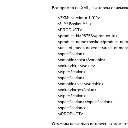
Вот пример на XML, в котором описывае
<?XML version="1.0"?>
<!- *** Basket *** ->
<PRODUCT>
<product_id>98756</product_id>
<product_name>basket</product_na
<unit_of_measure>each</unit_of-mea
<specification>
<variable>color</variable>
<value>blue</value>
</specification>
<specification>
<variable>size</variable>
<value>large</value>
</specification>
<specification></specification>
<specification/>
</PRODUCT>
Отметим несколько интересных момент