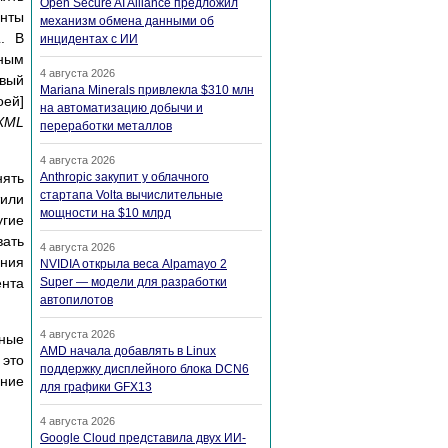
Open Secure AI Alliance предложил
енты
механизм обмена данными об
. В
инцидентах с ИИ
тным
4 августа 2026
овый
Mariana Minerals привлекла $310 млн
оей]
на автоматизацию добычи и
XML
переработки металлов
4 августа 2026
нять
Anthropic закупит у облачного
стартапа Volta вычислительные
тили
мощности на $10 млрд
угие
вать
4 августа 2026
ения
NVIDIA открыла веса Alpamayo 2
ента
Super — модели для разработки
автопилотов
4 августа 2026
мные
AMD начала добавлять в Linux
 это
поддержку дисплейного блока DCN6
ание
для графики GFX13
4 августа 2026
Google Cloud представила двух ИИ-