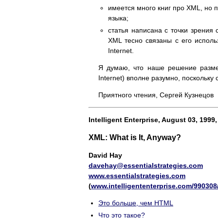
имеется много книг про XML, но 
языка;
статья написана с точки зрения
XML тесно связаны с его испол
Internet.
Я думаю, что наше решение размес
Internet) вполне разумно, поскольку
Приятного чтения, Сергей Кузнецов
Intelligent Enterprise, August 03, 199
XML: What is It, Anyway?
David Hay
davehay@essentialstrategies.com
www.essentialstrategies.com
(
www.intelligententerprise.com/990308
Это больше, чем HTML
Что это такое?