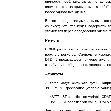
является необязательным, но допус
элемента списка присутствует знак "+",
более одного вхождения.
В свою очередь, каждый из элементов 
означает, что тег будет содержать т
уточняется через определения элементов
Регистр
В XML различаются символы верхнего 
верхнего регистра. Символы в именах
DTD. В предыдущем примере имена су
атрибутов/столбцов - из символов нижн
Атрибуты
У тегов могут быть атрибуты. Напр
<!ELEMENT specification (variable, val
<!ATTLIST specification variable CDAT
<!ATTLIST specification value CDATA 
Эти строки создают variable и value ка