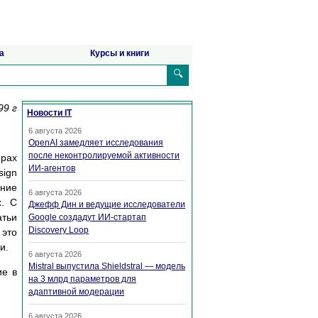
а
Курсы и книги
🔍
99 г
Новости IT
6 августа 2026
OpenAI замедляет исследования
после неконтролируемой активности
ерах
ИИ-агентов
sign
ение
6 августа 2026
х. С
Джефф Дин и ведущие исследователи
атьи
Google создадут ИИ-стартап
Discovery Loop
 это
и.
6 августа 2026
Mistral выпустила Shieldstral — модель
ие в
на 3 млрд параметров для
адаптивной модерации
6 августа 2026