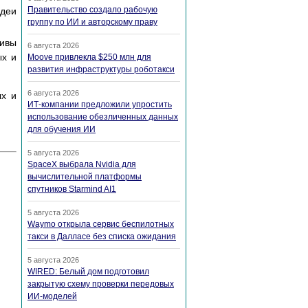
Правительство создало рабочую
идеи
группу по ИИ и авторскому праву
тивы
6 августа 2026
ых и
Moove привлекла $250 млн для
развития инфраструктуры роботакси
6 августа 2026
ых и
ИТ-компании предложили упростить
использование обезличенных данных
для обучения ИИ
5 августа 2026
SpaceX выбрала Nvidia для
вычислительной платформы
спутников Starmind AI1
5 августа 2026
Waymo открыла сервис беспилотных
такси в Далласе без списка ожидания
5 августа 2026
WIRED: Белый дом подготовил
закрытую схему проверки передовых
ИИ-моделей