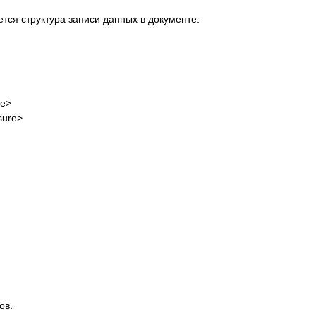
тся структура записи данных в документе:
me>
sure>
ов.