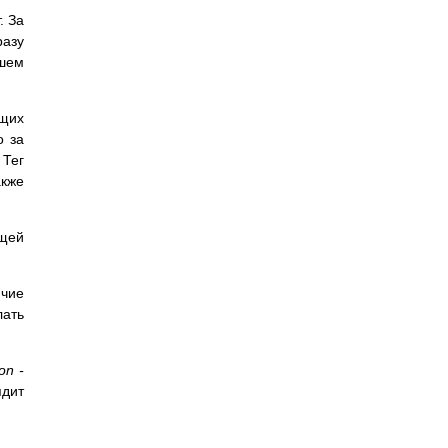
. За
разу
ешем
ющих
о за
Тег
акже
ющей
ичие
лать
on -
ядит