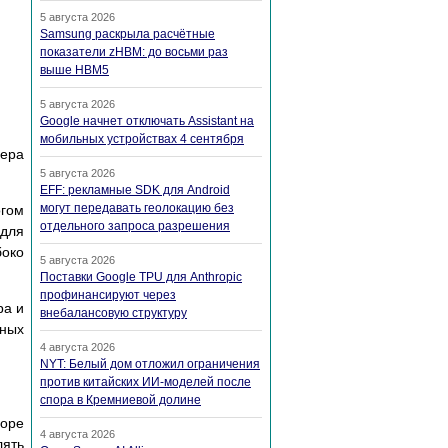
5 августа 2026
Samsung раскрыла расчётные
показатели zHBM: до восьми раз
выше HBM5
5 августа 2026
Google начнет отключать Assistant на
мобильных устройствах 4 сентября
мера
5 августа 2026
EFF: рекламные SDK для Android
могут передавать геолокацию без
огом
отдельного запроса разрешения
 для
боко
5 августа 2026
Поставки Google TPU для Anthropic
профинансируют через
ра и
внебалансовую структуру
вных
4 августа 2026
NYT: Белый дом отложил ограничения
против китайских ИИ-моделей после
спора в Кремниевой долине
боре
4 августа 2026
лять