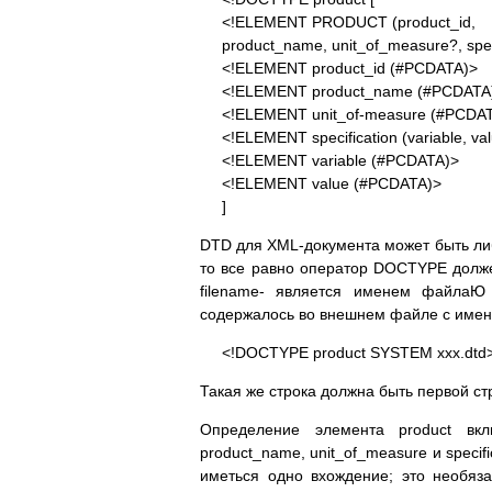
<!ELEMENT PRODUCT (product_id,
product_name, unit_of_measure?, speci
<!ELEMENT product_id (#PCDATA)>
<!ELEMENT product_name (#PCDATA
<!ELEMENT unit_of-measure (#PCDA
<!ELEMENT specification (variable, va
<!ELEMENT variable (#PCDATA)>
<!ELEMENT value (#PCDATA)>
]
DTD для XML-документа может быть ли
то все равно оператор DOCTYPE должен
filename- является именем файла
содержалось во внешнем файле с имен
<!DOCTYPE product SYSTEM xxx.dtd
Такая же строка должна быть первой ст
Определение элемента product вкл
product_name, unit_of_measure и specif
иметься одно вхождение; это необязат