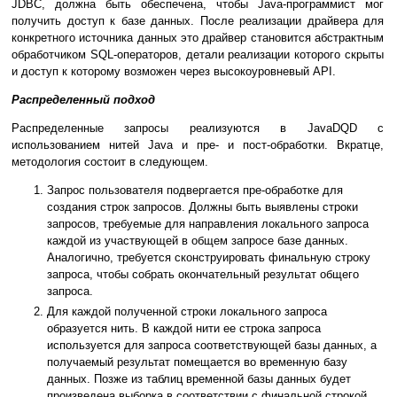
JDBC, должна быть обеспечена, чтобы Java-программист мог
получить доступ к базе данных. После реализации драйвера для
конкретного источника данных это драйвер становится абстрактным
обработчиком SQL-операторов, детали реализации которого скрыты
и доступ к которому возможен через высокоуровневый API.
Распределенный подход
Распределенные запросы реализуются в JavaDQD с
использованием нитей Java и пре- и пост-обработки. Вкратце,
методология состоит в следующем.
Запрос пользователя подвергается пре-обработке для
создания строк запросов. Должны быть выявлены строки
запросов, требуемые для направления локального запроса
каждой из участвующей в общем запросе базе данных.
Аналогично, требуется сконструировать финальную строку
запроса, чтобы собрать окончательный результат общего
запроса.
Для каждой полученной строки локального запроса
образуется нить. В каждой нити ее строка запроса
используется для запроса соответствующей базы данных, а
получаемый результат помещается во временную базу
данных. Позже из таблиц временной базы данных будет
произведена выборка в соответствии с финальной строкой