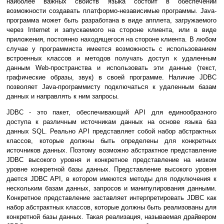
наиболее важных свойств языка состоит в обеспечении
возможности создавать платформо-независимые программы. Java-
программа может быть разработана в виде апплета, загружаемого
через Internet и запускаемого на стороне клиента, или в виде
приложения, постоянно находящегося на стороне клиента. В любом
случае у программиста имеется возможность с использованием
встроенных классов и методов получать доступ к удаленным
данным Web-пространства и использовать эти данные (текст,
графические образы, звук) в своей программе. Наличие JDBC
позволяет Java-программисту подключаться к удаленным базам
данных и направлять к ним запросы.
JDBC - это пакет, обеспечивающий API для единообразного
доступа к различным источникам данных на основе языка баз
данных SQL. Реально API представляет собой набор абстрактных
классов, которые должны быть определены для конкретных
источников данных. Поэтому возможно абстрактное представление
JDBC высокого уровня и конкретное представление на низком
уровне конкретной базы данных. Представление высокого уровня
дается JDBC API, в котором имеются методы для подключения к
нескольким базам данных, запросов и манипулирования данными.
Конкретное представление заставляет интерпретировать JDBC как
набор абстрактных классов, которые должны быть реализованы для
конкретной базы данных. Такая реализация, называемая драйвером