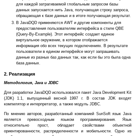
для каждой затрагиваемой глобальным запросом базы
данных запускается нить Java, получающая строку запроса,
обращающая к базе данных и в итоге получающая результат.
В JavaDQD применяются AWT и другие компоненты для
предоставления пользователям интерфейса в стиле QBE
(Query-By-Example). Этот интерфейс создает единое
виртуальное окружение, в котором отображается
информация обо всех текущих подключениях. В результате
пользователи в едином интерфейсе могут запрашивать
данные из разных баз данных так, как если бы это была одна
база данных.
2. Реализация
Методология, Java и JDBC
Для разработки JavaDQD использовался пакет Java Development Kit
(JDK) 1.1, выпущенный весной 1997 г. В состав JDK входят
компилятор и интерпретатор, а также модуль JDBC.
По мнению авторов, разработанный компанией SunSoft язык Java
является превосходным языком программирования. Язык
относительно прост, обладает свойствами объектной
ориентированности, распределенности и мобильности. Одно из