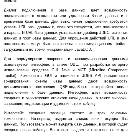
схемах.
Диалог подключения к базе данных дает возможность
подключиться к локальным или удаленным базам данных и к
временной базе данных. Для выполнения подключения требуется
указать URL базы данных и, если это требуется, имя пользователя
и пароль. В URL базы данных указываются драйвер JDBC, источник
данных и порт базы данных. Для упрощения действий URL и имя
пользователя могут быть сохранены в конфигурационном файле,
загружаемым во время инициализации JavaDQD.
Для формулировки запросов и манипулирования данными
используется интерфейс в стиле QBE, при разработке которого
использованы средства GUI Java и MCT (Microline Component
Toolkit). Компоненты GUI и наличие в JDBS API возможности
зондирования схемы базы данных дают возможность
динамического построения QBE-подобного интерфейса после
подключения к базе данных. Интерфейс дает возможность
создания и уничтожения объектов базы данных, а также выборки,
занесения, модификации и удаления строк таблиц.
Интерфейс создания таблицы состоит из трех основных
компонентов. Во-первых, выдается список всех текущих баз
данных. Пользователь может выбрать базу данных, в которой будет
создана новая таблица. Во-вторых, выдается текстовое поле для