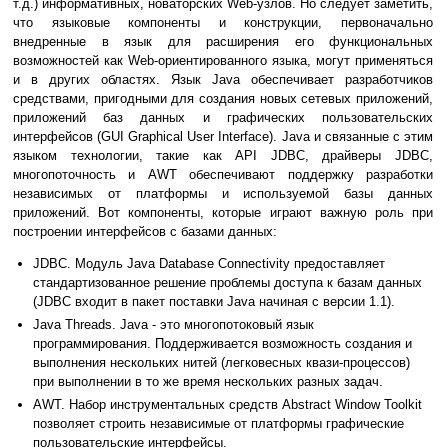
т.д.) информативных, новаторских Web-узлов. Но следует заметить,
что языковые компоненты и конструкции, первоначально
внедренные в язык для расширения его функциональных
возможностей как Web-ориентированного языка, могут применяться
и в других областях. Язык Java обеспечивает разработчиков
средствами, пригодными для создания новых сетевых приложений,
приложений баз данных и графических пользовательских
интерфейсов (GUI Graphical User Interface). Java и связанные с этим
языком технологии, такие как API JDBC, драйверы JDBC,
многопоточность и AWT обеспечивают поддержку разработки
независимых от платформы и используемой базы данных
приложений. Вот компоненты, которые играют важную роль при
построении интерфейсов с базами данных:
JDBC. Модуль Java Database Connectivity предоставляет
стандартизованное решение проблемы доступа к базам данных
(JDBC входит в пакет поставки Java начиная с версии 1.1).
Java Threads. Java - это многопотоковый язык
программирования. Поддерживается возможность создания и
выполнения нескольких нитей (легковесных квази-процессов)
при выполнении в то же время нескольких разных задач.
AWT. Набор инструментальных средств Abstract Window Toolkit
позволяет строить независимые от платформы графические
пользовательские интерфейсы.