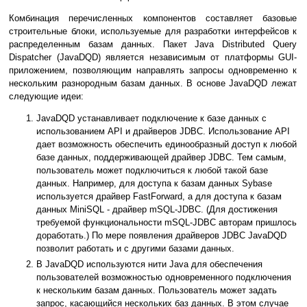
Комбинация перечисленных компонентов составляет базовые
строительные блоки, используемые для разработки интерфейсов к
распределенным базам данных. Пакет Java Distributed Query
Dispatcher (JavaDQD) является независимым от платформы GUI-
приложением, позволяющим направлять запросы одновременно к
нескольким разнородным базам данных. В основе JavaDQD лежат
следующие идеи:
JavaDQD устанавливает подключение к базе данных с
использованием API и драйверов JDBC. Использование API
дает возможность обеспечить единообразный доступ к любой
базе данных, поддерживающей драйвер JDBC. Тем самым,
пользователь может подключиться к любой такой базе
данных. Например, для доступа к базам данных Sybase
используется драйвер FastForward, а для доступа к базам
данных MiniSQL - драйвер mSQL-JDBC. (Для достижения
требуемой функциональности mSQL-JDBC авторам пришлось
доработать.) По мере появления драйверов JDBC JavaDQD
позволит работать и с другими базами данных.
В JavaDQD используются нити Java для обеспечения
пользователей возможностью одновременного подключения
к нескольким базам данных. Пользователь может задать
запрос, касающийся нескольких баз данных. В этом случае