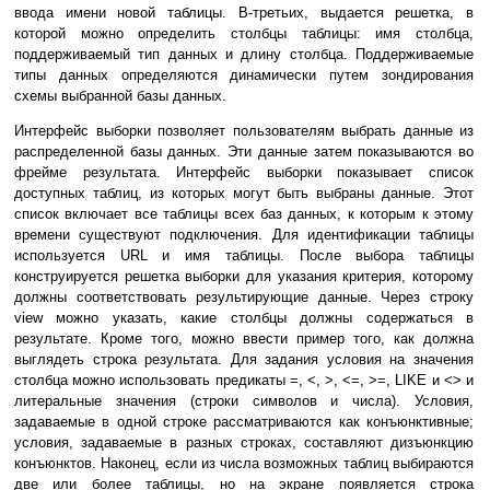
ввода имени новой таблицы. В-третьих, выдается решетка, в
которой можно определить столбцы таблицы: имя столбца,
поддерживаемый тип данных и длину столбца. Поддерживаемые
типы данных определяются динамически путем зондирования
схемы выбранной базы данных.
Интерфейс выборки позволяет пользователям выбрать данные из
распределенной базы данных. Эти данные затем показываются во
фрейме результата. Интерфейс выборки показывает список
доступных таблиц, из которых могут быть выбраны данные. Этот
список включает все таблицы всех баз данных, к которым к этому
времени существуют подключения. Для идентификации таблицы
используется URL и имя таблицы. После выбора таблицы
конструируется решетка выборки для указания критерия, которому
должны соответствовать результирующие данные. Через строку
view можно указать, какие столбцы должны содержаться в
результате. Кроме того, можно ввести пример того, как должна
выглядеть строка результата. Для задания условия на значения
столбца можно использовать предикаты =, <, >, <=, >=, LIKE и <> и
литеральные значения (строки символов и числа). Условия,
задаваемые в одной строке рассматриваются как конъюнктивные;
условия, задаваемые в разных строках, составляют дизъюнкцию
конъюнктов. Наконец, если из числа возможных таблиц выбираются
две или более таблицы, но на экране появляется строка