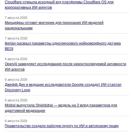
Cloudflare открыла исходный код платформы Cloudflare OS для
корпоративных ИИ-агентов
7 августа 2026
Минцифры готовит критерии для признания ИИ-моделей
национальными
7 августа 2026
Ikerlan раскрыл параметры однолинзового нейроморфного датчика
BEGI
6 августа 2026
OpenAI замедляет исследования после неконтролируемой активности
ИИ-агентов
6 августа 2026
Джефф Дин и ведущие исследователи Google создадут ИИ-стартап
Discovery Loop
6 августа 2026
Mistral выпустила Shieldstral — модель на 3 млрд параметров для
адаптивной модерации
6 августа 2026
Правительство создало рабочую группу по ИИ и авторскому праву