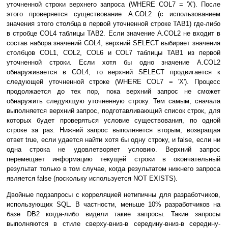
уточненной строки верхнего запроса (WHERE COL7 = 'X'). После
этого проверяется существование A.COL2 (с использованием
значения этого столбца в первой уточненной строке TAB1) где-либо
в стробце COL4 таблицы TAB2. Если значение A.COL2 не входит в
состав набора значений COL4, верхний SELECT выбирает значения
столбцов COL1, COL2, COL6 и COL7 таблицы TAB1 из первой
уточненной строки. Если хотя бы одно значение A.COL2
обнаруживается в COL4, то верхний SELECT продвигается к
следующей уточненной строке (WHERE COL7 = 'X'). Процесс
продолжается до тех пор, пока верхний запрос не сможет
обнаружить следующую уточненную строку. Тем самым, сначала
выполняется верхний запрос, подготавливающий список строк, для
которых будет проверяться условие существования, по одной
строке за раз. Нижний запрос выполняется вторым, возвращая
ответ true, если удается найти хотя бы одну строку, и false, если ни
одна строка не удовлетворяет условию. Верхний запрос
перемещает информацию текущей строки в окончательный
результат только в том случае, когда результатом нижнего запроса
является false (поскольку используется NOT EXISTS).
Двойные подзапросы с корреляцией нетипичны для разработчиков,
использующих SQL. В частности, меньше 10% разработчиков на
базе DB2 когда-либо видели такие запросы. Такие запросы
выполняются в стиле сверху-вниз-в середину-вниз-в середину-