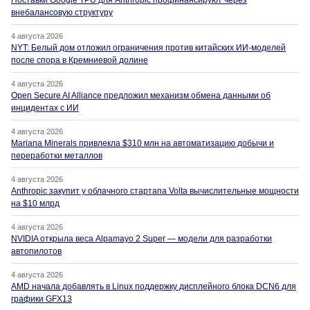
Поставки Google TPU для Anthropic профинансируют через
внебалансовую структуру
4 августа 2026
NYT: Белый дом отложил ограничения против китайских ИИ-моделей
после спора в Кремниевой долине
4 августа 2026
Open Secure AI Alliance предложил механизм обмена данными об
инцидентах с ИИ
4 августа 2026
Mariana Minerals привлекла $310 млн на автоматизацию добычи и
переработки металлов
4 августа 2026
Anthropic закупит у облачного стартапа Volta вычислительные мощности
на $10 млрд
4 августа 2026
NVIDIA открыла веса Alpamayo 2 Super — модели для разработки
автопилотов
4 августа 2026
AMD начала добавлять в Linux поддержку дисплейного блока DCN6 для
графики GFX13