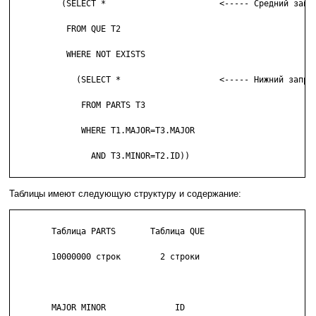
	  (SELECT *                       <----- Средний запрос

	   FROM QUE T2

	   WHERE NOT EXISTS

	     (SELECT *                    <----- Нижний запрос

	      FROM PARTS T3

	      WHERE T1.MAJOR=T3.MAJOR

	        AND T3.MINOR=T2.ID))

Таблицы имеют следующую структуру и содержание:
	Таблица PARTS       Таблица QUE

	10000000 строк        2 строки

	MAJOR MINOR              ID
