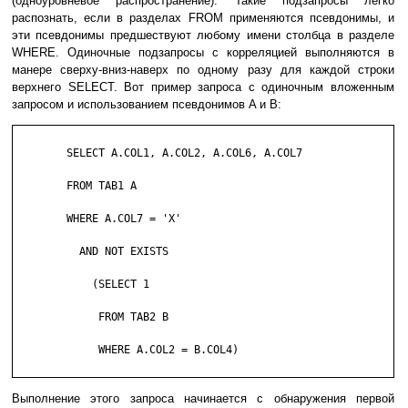
(одноуровневое распространение). Такие подзапросы легко
распознать, если в разделах FROM применяются псевдонимы, и
эти псевдонимы предшествуют любому имени столбца в разделе
WHERE. Одиночные подзапросы с корреляцией выполняются в
манере сверху-вниз-наверх по одному разу для каждой строки
верхнего SELECT. Вот пример запроса с одиночным вложенным
запросом и использованием псевдонимов A и B:
	SELECT A.COL1, A.COL2, A.COL6, A.COL7

	FROM TAB1 A

	WHERE A.COL7 = 'X'

	  AND NOT EXISTS

	    (SELECT 1

	     FROM TAB2 B

	     WHERE A.COL2 = B.COL4)

Выполнение этого запроса начинается с обнаружения первой