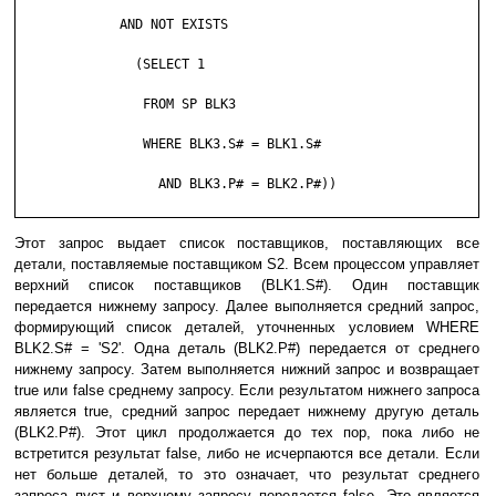
	     AND NOT EXISTS

	       (SELECT 1

	        FROM SP BLK3

	        WHERE BLK3.S# = BLK1.S#

	          AND BLK3.P# = BLK2.P#))

Этот запрос выдает список поставщиков, поставляющих все
детали, поставляемые поставщиком S2. Всем процессом управляет
верхний список поставщиков (BLK1.S#). Один поставщик
передается нижнему запросу. Далее выполняется средний запрос,
формирующий список деталей, уточненных условием WHERE
BLK2.S# = 'S2'. Одна деталь (BLK2.P#) передается от среднего
нижнему запросу. Затем выполняется нижний запрос и возвращает
true или false среднему запросу. Если результатом нижнего запроса
является true, средний запрос передает нижнему другую деталь
(BLK2.P#). Этот цикл продолжается до тех пор, пока либо не
встретится результат false, либо не исчерпаются все детали. Если
нет больше деталей, то это означает, что результат среднего
запроса пуст и верхнему запросу передается false. Это является