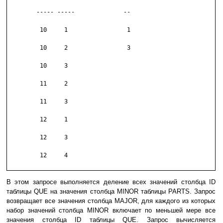
	----- -----              --

	 10     1                 1

	 10     2                 3

	 10     3

	 11     2

	 11     3

	 12     1

	 12     3

	 12     4

В этом запросе выполняется деление всех значений столбца ID
таблицы QUE на значения столбца MINOR таблицы PARTS. Запрос
возвращает все значения столбца MAJOR, для каждого из которых
набор значений столбца MINOR включает по меньшей мере все
значения столбца ID таблицы QUE. Запрос вычисляется