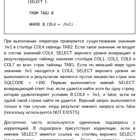
	  (SELECT 1

	   FROM TAB2 B

	   WHERE B.COL4 = :hv1)

При выполнении оператора проверяется существование значения
:hv1 в столбце COL4 таблицы TAB2. Если такое значение не входит
в состав значений COL4, SELECT верхнего уровня возвращает в
результирующую таблицу значения столбцов COL1, COL2, COL6 и
COL7 из всех строк таблицы TAB1. Если по меньшей мере одно
значение :hv1 находится в COL4, SELECT верхнего уровня не
выполняется и результатом является пустое множество строк или
SQLCODE = +100. Первым выполняется нижний SELECT,
возвращающий ответ true, если удается найти хотя бы одну строку,
которая удовлетворяет условию B.COL4 = :hv1, и false, если ни
одной такой строки найти не удается. Верхний запрос выполняется
только в том случае, когда результат нижнего запроса есть false
(поскольку используется NOT EXISTS).
Достаточно часто используются одиночные подзапросы с
корреляцией. В подзапросе присутствует корреляция, если в
нижнем SELECT имеется ссылка на столбец верхнего SELECT