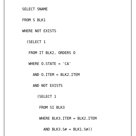
	SELECT SNAME

	FROM S BLK1

	WHERE NOT EXISTS

	  (SELECT 1

	   FROM IT BLK2, ORDERS O

	   WHERE O.STATE = 'CA'

	     AND O.ITEM = BLK2.ITEM

	     AND NOT EXISTS

	       (SELECT 1

	        FROM SI BLK3

	        WHERE BLK3.ITEM = BLK2.ITEM

	          AND BLK3.S# = BLK1.S#))
