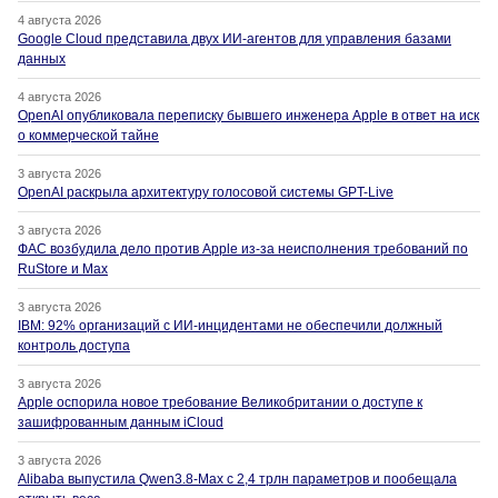
4 августа 2026
Google Cloud представила двух ИИ-агентов для управления базами
данных
4 августа 2026
OpenAI опубликовала переписку бывшего инженера Apple в ответ на иск
о коммерческой тайне
3 августа 2026
OpenAI раскрыла архитектуру голосовой системы GPT-Live
3 августа 2026
ФАС возбудила дело против Apple из-за неисполнения требований по
RuStore и Max
3 августа 2026
IBM: 92% организаций с ИИ-инцидентами не обеспечили должный
контроль доступа
3 августа 2026
Apple оспорила новое требование Великобритании о доступе к
зашифрованным данным iCloud
3 августа 2026
Alibaba выпустила Qwen3.8-Max с 2,4 трлн параметров и пообещала