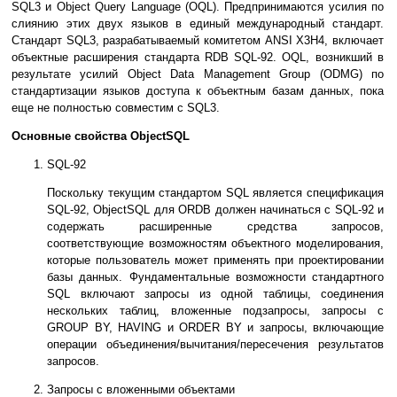
SQL3 и Object Query Language (OQL). Предпринимаются усилия по
слиянию этих двух языков в единый международный стандарт.
Стандарт SQL3, разрабатываемый комитетом ANSI X3H4, включает
объектные расширения стандарта RDB SQL-92. OQL, возникший в
результате усилий Object Data Management Group (ODMG) по
стандартизации языков доступа к объектным базам данных, пока
еще не полностью совместим с SQL3.
Основные свойства ObjectSQL
SQL-92
Поскольку текущим стандартом SQL является спецификация
SQL-92, ObjectSQL для ORDB должен начинаться с SQL-92 и
содержать расширенные средства запросов,
соответствующие возможностям объектного моделирования,
которые пользователь может применять при проектировании
базы данных. Фундаментальные возможности стандартного
SQL включают запросы из одной таблицы, соединения
нескольких таблиц, вложенные подзапросы, запросы с
GROUP BY, HAVING и ORDER BY и запросы, включающие
операции объединения/вычитания/пересечения результатов
запросов.
Запросы с вложенными объектами