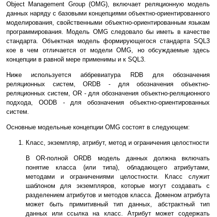
Object Management Group (OMG), включает реляционную модель
данных наряду с базовыми концепциями объектно-ориентированного
моделирования, свойственными объектно-ориентированным языкам
программирования. Модель OMG следовало бы иметь в качестве
стандарта. Объектная модель формирующегося стандарта SQL3
кое в чем отличается от модели OMG, но обсуждаемые здесь
концепции в равной мере применимы и к SQL3.
Ниже используется аббревиатура RDB для обозначения
реляционных систем, ORDB - для обозначения объектно-
реляционных систем, OR - для обозначения объектно-реляционного
подхода, OODB - для обозначения объектно-ориентированных
систем.
Основные модельные концепции OMG состоят в следующем:
Класс, экземпляр, атрибут, метод и ограничения целостности
В OR-полной ORDB модель данных должна включать
понятие класса (или типа), обладающего атрибутами,
методами и ограничениями целостности. Класс служит
шаблоном для экземпляров, которые могут создавать с
разделением атрибутов и методов класса. Доменом атрибута
может быть примитивный тип данных, абстрактный тип
данных или ссылка на класс. Атрибут может содержать