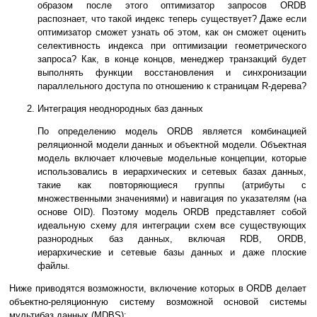
образом после этого оптимизатор запросов ORDB
распознает, что такой индекс теперь существует? Даже если
оптимизатор сможет узнать об этом, как он сможет оценить
селективность индекса при оптимизации геометрического
запроса? Как, в конце концов, менеджер транзакций будет
выполнять функции восстановления и синхронизации
параллельного доступа по отношению к страницам R-дерева?
Интеграция неоднородных баз данных
По определению модель ORDB является комбинацией
реляционной модели данных и объектной модели. Объектная
модель включает ключевые модельные концепции, которые
использовались в иерархических и сетевых базах данных,
такие как повторяющиеся группы (атрибуты с
множественными значениями) и навигация по указателям (на
основе OID). Поэтому модель ORDB представляет собой
идеальную схему для интеграции схем все существующих
разнородных баз данных, включая RDB, ORDB,
иерархические и сетевые базы данных и даже плоские
файлы.
Ниже приводятся возможности, включение которых в ORDB делает
объектно-реляционную систему возможной основой системы
мультибаз данных (MDBS):