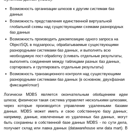
Возможность организации шлюзов к другим системам баз
данных
Возможность представления единственной виртуальной
глобальной схемы над существующими схемами разнородных
баз данных
Возможность производить декомпозицию одного запроса на
ObjectSQL в подзапросы, обрабатываемые существующими
разнородными системами баз данных, и выполнять всю
необходимую пост-обработку (сливать отдельные результаты,
выполнять соединения между таблицами разных баз данных,
сортировать и группировать отдельные результаты)
Возможность транзакционного контроля над существующими
разнородными системами баз данных (в основном, двухфазная
фиксация/откат)
Логически MDBS является окончательным обобщением идеи
шлюза; физически такая система управляет несколькими шлюзами,
через которые производится управление удаленными базами
данных. MDBS может иметь и свою собственную базу данных;
например, данные, извлеченные из удаленных баз данных, могут
быть сохранены в собственной базе данных MDBS - по сути дела,
получает склад или лавка данных (datawarehouse или data mart). В