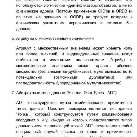
используются логические идентификаторы объектов, а не их
физические адреса. Поэтому применение OID'ов в ORDB (и
по этим же причинам в OODB) не требует возврата к
физическим указателям иерархических и сетевых баз
данных.
Атрибуты с множественными значениями
Атрибут с множественным значением может хранить ноль
или более значений, и индивидуальные значения могут
выбираться и изменяться пользователем. Атрибут с
множественным значением может хранить обычное
множество (без элементов-дубликатов), мультимножество (с
потенциально возможными дубликатами) или
последовательность (упорядоченное мультимножество).
Абстрактные типы данных (Abstract Data Types - ADT)
ADT конструируется путем комбинирования примитивных
типов данных. Простым примером является тип данных
"точка", который конструируется путем комбинирования
координат x и y, каждая из которых представляется типом
данных чисел с плавающей точкой. ADT представляет собой
специальный случай ссылки на класс и примитивного