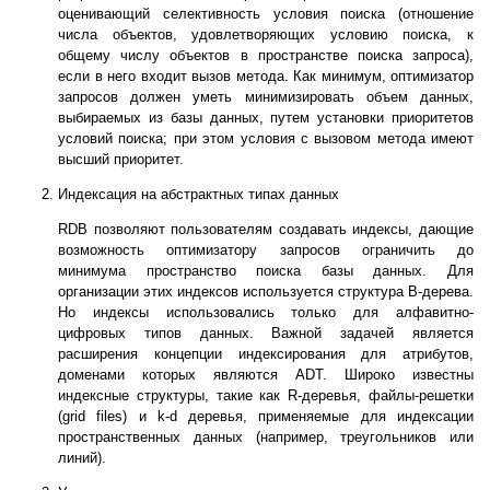
оценивающий селективность условия поиска (отношение
числа объектов, удовлетворяющих условию поиска, к
общему числу объектов в пространстве поиска запроса),
если в него входит вызов метода. Как минимум, оптимизатор
запросов должен уметь минимизировать объем данных,
выбираемых из базы данных, путем установки приоритетов
условий поиска; при этом условия с вызовом метода имеют
высший приоритет.
Индексация на абстрактных типах данных
RDB позволяют пользователям создавать индексы, дающие
возможность оптимизатору запросов ограничить до
минимума пространство поиска базы данных. Для
организации этих индексов используется структура B-дерева.
Но индексы использовались только для алфавитно-
цифровых типов данных. Важной задачей является
расширения концепции индексирования для атрибутов,
доменами которых являются ADT. Широко известны
индексные структуры, такие как R-деревья, файлы-решетки
(grid files) и k-d деревья, применяемые для индексации
пространственных данных (например, треугольников или
линий).