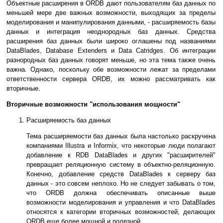
Объектные расширения в ORDB дают пользователям баз данных по
меньшей мере две важных возможности, выходящих за пределы
моделирования и манипулирования данными, - расширяемость базы
данных и интеграция неоднородных баз данных. Средства
расширения баз данных были широко оглашены под названиями
DataBlades, Database Extenders и Data Catridges. Об интеграции
разнородных баз данных говорят меньше, но эта тема также очень
важна. Однако, поскольку обе возможности лежат за пределами
ответственности сервера ORDB, их можно рассматривать как
вторичные.
Вторичные возможности "использования мощности"
Расширяемость баз данных
Тема расширяемости баз данных была настолько раскручена
компаниями Illustra и Informix, что некоторые люди полагают
добавление к RDB DataBlades и других "расширителей"
превращает реляционную систему в объектно-реляционную.
Конечно, добавление средств DataBlades к серверу баз
данных - это совсем неплохо. Но не следует забывать о том,
что ORDB должна обеспечивать описанные выше
возможности моделирования и управления и что DataBlades
относятся к категории вторичных возможностей, делающих
ORDB еще более мощной и полезной.