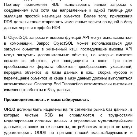
Поэтому приложения RDB использовать явные запросы с
соединением или хотя бы направленные к одной таблице для
эмуляции простой навигации объектов. Более того, приложения
RDB должны также отправлять измененные записи по одной в базу
данных через интерфейс RDB.
В ObjectSQL запросы и вызовы функций API могут использоваться
в комбинации. Запрос ObjectSQL может использоваться для
загрузки объектов в жизненный кэш; последующие вызовы API
могут загрузить дополнительные объекты, на которые имеются
ссылки из объектов, уже находящихся в кэше. При этом
преобразование формата объектов, преобразование указателей,
передача объектов из базы данных в кэш, сборка мусора и
перемещение объектов из кэша в базу данных должны выполняться
автоматически. Оператор End Transaction автоматически вытолкнет
измененные объекты в базу данных.
Производительность и масштабируемость
ORDB должны быть нацелены на те сегменты рынка баз данных, в
которых чистые RDB не справляются с трудностями
моделирования сложных данных и управления мультимедийными
данными, а также на те сегменты, потребностям которых не могут
удовлетворить OODB по причине плохой масштабируемости и