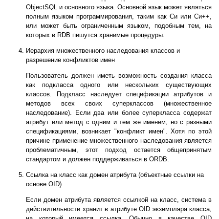
ObjectSQL и основного языка. Основной язык может являться
полным языком программирования, таким как Си или Си++,
или может быть ограниченным языком, подобным тем, на
которых в RDB пишутся хранимые процедуры.
Иерархия множественного наследования классов и
разрешение конфликтов имен
Пользователь должен иметь возможность создания класса
как подкласса одного или нескольких существующих
классов. Подкласс наследует спецификации атрибутов и
методов всех своих суперклассов (множественное
наследование). Если два или более суперкласса содержат
атрибут или метод с одним и тем же именем, но с разными
спецификациями, возникает "конфликт имен". Хотя по этой
причине применение множественного наследования является
проблематичным, этот подход остается общепринятым
стандартом и должен поддерживаться в ORDB.
Ссылка на класс как домен атрибута (объектные ссылки на
основе OID)
Если домен атрибута является ссылкой на класс, система в
действительности хранит в атрибуте OID экземпляра класса,
на который имеется ссылка. Обычно в качестве OID