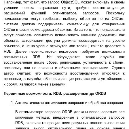
Например, тот факт, что запрос ObjectSQL может включать в своем
условии поиска выражение пути, требует соответствующих
расширений функций оптимизатора запросов. Поскольку
пользователи могут требовать выборку объектов по их OID'ам,
система должна поддерживать хэш-таблицу для отображения
OID'ов в физические адреса объектов. Из-за того, что пользователи
могут пожелать совместно использовать большие документы как
объекты, авторизация доступа должна производиться на уровне
объектов, а не на уровне атрибутов или таблиц, как это делается в
RDB. Далее перечисляются некоторые требуемые возможности
расширенных RDB. Не обсуждаются такие службы как
восстановление после сбоев, репликация, устойчивость к сбоям,
поскольку они не связаны с объектными расширениями. Однако
автор считает, что возможности восстановления относятся к
основным, а службы, обеспечивающие репликацию и устойчивость
к сбоям, являются менее важными.
Первичные возможности: RDB, расширенная до ORDB
Автоматическая оптимизация запросов и обработка запросов
В оптимизаторе запросов ORDB должны использоваться все
ключевые методы, внедренные в оптимизаторы запросов
RDB, включая генерацию всех разумных планов выполнения
запроса, выбор оптимального плана на основе оценки