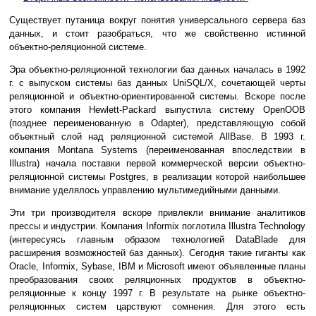
Существует путаница вокруг понятия универсального сервера баз
данных, и стоит разобраться, что же свойственно истинной
объектно-реляционной системе.
Эра объектно-реляционной технологии баз данных началась в 1992
г. с выпуском системы баз данных UniSQL/X, сочетающей черты
реляционной и объектно-ориентированной системы. Вскоре после
этого компания Hewlett-Packard выпустила систему OpenOOB
(позднее переименованную в Odapter), представляющую собой
объектный слой над реляционной системой AllBase. В 1993 г.
компания Montana Systems (переименованная впоследствии в
Illustra) начала поставки первой коммерческой версии объектно-
реляционной системы Postgres, в реализации которой наибольшее
внимание уделялось управлению мультимедийными данными.
Эти три производителя вскоре привлекли внимание аналитиков
прессы и индустрии. Компания Informix поглотила Illustra Technology
(интересуясь главным образом технологией DataBlade для
расширения возможностей баз данных). Сегодня такие гиганты как
Oracle, Informix, Sybase, IBM и Microsoft имеют объявленные планы
преобразования своих реляционных продуктов в объектно-
реляционные к концу 1997 г. В результате на рынке объектно-
реляционных систем царствуют сомнения. Для этого есть