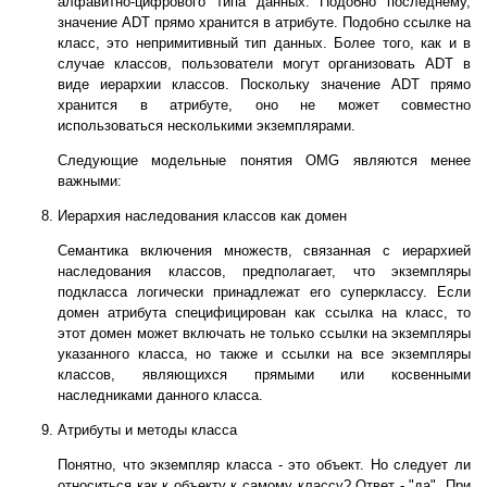
алфавитно-цифрового типа данных. Подобно последнему,
значение ADT прямо хранится в атрибуте. Подобно ссылке на
класс, это непримитивный тип данных. Более того, как и в
случае классов, пользователи могут организовать ADT в
виде иерархии классов. Поскольку значение ADT прямо
хранится в атрибуте, оно не может совместно
использоваться несколькими экземплярами.
Следующие модельные понятия OMG являются менее
важными:
Иерархия наследования классов как домен
Семантика включения множеств, связанная с иерархией
наследования классов, предполагает, что экземпляры
подкласса логически принадлежат его суперклассу. Если
домен атрибута специфицирован как ссылка на класс, то
этот домен может включать не только ссылки на экземпляры
указанного класса, но также и ссылки на все экземпляры
классов, являющихся прямыми или косвенными
наследниками данного класса.
Атрибуты и методы класса
Понятно, что экземпляр класса - это объект. Но следует ли
относиться как к объекту к самому классу? Ответ - "да". При