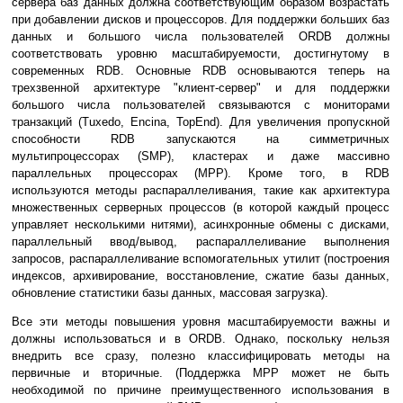
сервера баз данных должна соответствующим образом возрастать
при добавлении дисков и процессоров. Для поддержки больших баз
данных и большого числа пользователей ORDB должны
соответствовать уровню масштабируемости, достигнутому в
современных RDB. Основные RDB основываются теперь на
трехзвенной архитектуре "клиент-сервер" и для поддержки
большого числа пользователей связываются с мониторами
транзакций (Tuxedo, Encina, TopEnd). Для увеличения пропускной
способности RDB запускаются на симметричных
мультипроцессорах (SMP), кластерах и даже массивно
параллельных процессорах (MPP). Кроме того, в RDB
используются методы распараллеливания, такие как архитектура
множественных серверных процессов (в которой каждый процесс
управляет несколькими нитями), асинхронные обмены с дисками,
параллельный ввод/вывод, распараллеливание выполнения
запросов, распараллеливание вспомогательных утилит (построения
индексов, архивирование, восстановление, сжатие базы данных,
обновление статистики базы данных, массовая загрузка).
Все эти методы повышения уровня масштабируемости важны и
должны использоваться и в ORDB. Однако, поскольку нельзя
внедрить все сразу, полезно классифицировать методы на
первичные и вторичные. (Поддержка MPP может не быть
необходимой по причине преимущественного использования в