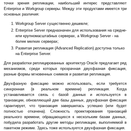
точки зрения репликации, наибольший интерес представляют
Enterprise и Workgroup серверы. Между эти продуктами имеется три
основных различия:
Workgroup Server существенно дешевле;
Enterprise Server предназначен для использования на средне-
или крупномасштабных серверах, а Workgroup Server - на
более мелких серверах;
Развитая репликация (Advanced Replication) доступна только
на Enterprise Server.
Для разработки реплицированных архитектур Oracle предлагает ряд
механизмов, среди которых прозрачная двухфазная фиксация,
разные формы мгновенных снимков и развитая репликация.
Двухфазную фиксацию можно использовать, если требуется
синхронная (в реальном времени) репликация. Когда
устанавливается связь с базой данных и используется в
транзакции, обновляющей две базы данных, двухфазная фиксация
гарантирует, что транзакция завершилась успешно (или будет
полностью откачена). Сложность проектирования транзакций
реального времени, обращающихся к нескольким базам данных,
побудила разработать другие методы репликации, выполняемой в
пакетном режиме. Здесь тоже используется двухфазная фиксация.