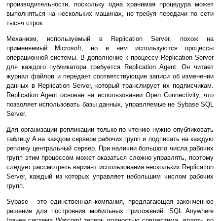
производительности, поскольку одна хранимая процедура может
выполняться на нескольких машинах, не требуя передачи по сети
тысяч строк.
Механизм, используемый в Replication Server, похож на
применяемый Microsoft, но в нем используются процессы
операционной системы. В дополнение к процессу Replication Server
для каждого публикатора требуется Replication Agent. Он читает
журнал файлов и передает соответствующие записи об изменении
данных в Replication Server, который транслирует их подписчикам.
Replication Agent основан на использовании Open Connectivity, что
позволяет использовать базы данных, управляемые не Sybase SQL
Server.
Для организации репликации только по чтению нужно опубликовать
таблицу A на каждом сервере рабочих групп и подписать на каждую
реплику центральный сервер. При наличии большого числа рабочих
групп этим процессом может оказаться сложно управлять, поэтому
следует рассмотреть вариант использования нескольких Replication
Server, каждый из которых управляет небольшим числом рабочих
групп.
Sybase - это единственная компания, предлагающая законченное
решение для построения мобильных приложений. SQL Anywhere
(ранее система Watcom) теперь полностью совместима, вплоть до