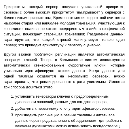
Приоритеты: каждый сервер получает уникальный приоритет;
серверы с более высоким приоритетом "выигрывают" у серверов с
более низким приоритетом; Временные метки: корректной считается
наиболее старая или наиболее молодая транзакция, участвующая к
конфликте; если вы не хотите предпринять что-либо в конфликтной
ситуации, побеждает старейшая транзакция; Разделение данных:
гарантируется, что каждой строкой манипулирует только один
сервер; это приводит архитектуру к первому сценарию.
Другой важной проблемой репликации является автоматическая
генерация ключей. Теперь в большинстве систем используются
автоматически сгенерированные суррогатные ключи, которые
уникально идентифицируют строки данных. Когда данные для
одной таблицы создаются на нескольких серверах, нужно
гарантировать, что реплицированные строки уникальны. Имеются
три способа добиться этого:
установить генераторы ключей с предопределенным
диапазоном значений, разным для каждого сервера;
добавлять к первичному ключу идентификатор сервера;
производить репликацию в разные таблицы и читать все
данные через представление с объединением; для работы с
ключами дубликатами можно использовать псевдостолбец,