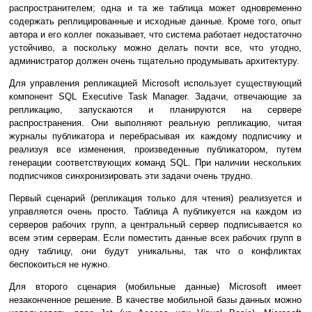
распространителем; одна и та же таблица может одновременно
содержать реплицированные и исходные данные. Кроме того, опыт
автора и его коллег показывает, что система работает недостаточно
устойчиво, а поскольку можно делать почти все, что угодно,
администратор должен очень тщательно продумывать архитектуру.
Для управления репликацией Microsoft использует существующий
компонент SQL Executive Task Manager. Задачи, отвечающие за
репликацию, запускаются и планируются на сервере
распространения. Они выполняют реальную репликацию, читая
журналы публикатора и перебрасывая их каждому подписчику и
реализуя все изменения, произведенные публикатором, путем
генерации соответствующих команд SQL. При наличии нескольких
подписчиков синхронизировать эти задачи очень трудно.
Первый сценарий (репликация только для чтения) реализуется и
управляется очень просто. Таблица A публикуется на каждом из
серверов рабочих групп, а центральный сервер подписывается ко
всем этим серверам. Если поместить данные всех рабочих групп в
одну таблицу, они будут уникальны, так что о конфликтах
беспокоиться не нужно.
Для второго сценария (мобильные данные) Microsoft имеет
незаконченное решение. В качестве мобильной базы данных можно