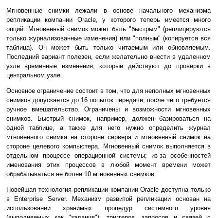
Мгновенные снимки лежали в основе начального механизма
репликации компании Oracle, у которого теперь имеется много
опций. Мгновенный снимок может быть "быстрым" (реплицируются
только журнализованные изменения) или "полным" (копируется вся
таблица). Он может быть только читаемым или обновляемым.
Последний вариант полезен, если желательно внести в удаленном
узле временные изменения, которые действуют до проверки в
центральном узле.
Основное ограничение состоит в том, что для неполных мгновенных
снимков допускается до 16 попыток передачи, после чего требуется
ручное вмешательство. Ограничены и возможности мгновенных
снимков. Быстрый снимок, например, должен базироваться на
одной таблице, а также для него нужно определить журнал
мгновенного снимка на стороне сервера и мгновенный снимок на
стороне целевого компьютера. Мгновенный снимок выполняется в
отдельном процессе операционной системы; из-за особенностей
именования этих процессов в любой момент времени может
обрабатываться не более 10 мгновенных снимков.
Новейшая технология репликации компании Oracle доступна только
в Enterprise Server. Механизм развитой репликации основан на
использовании хранимых процедур системного уровня
(выполняемых как "задания"), триггеров, запросов и связей с