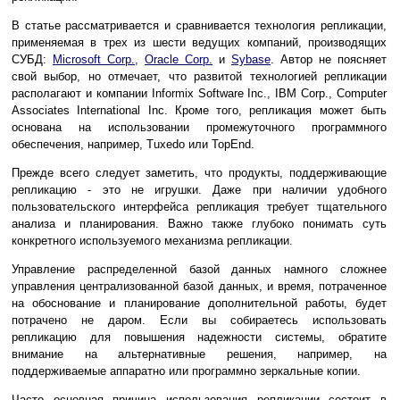
В статье рассматривается и сравнивается технология репликации,
применяемая в трех из шести ведущих компаний, производящих
СУБД:
Microsoft Corp.
,
Oracle Corp.
и
Sybase
. Автор не поясняет
свой выбор, но отмечает, что развитой технологией репликации
располагают и компании Informix Software Inc., IBM Corp., Computer
Associates International Inc. Кроме того, репликация может быть
основана на использовании промежуточного программного
обеспечения, например, Tuxedo или TopEnd.
Прежде всего следует заметить, что продукты, поддерживающие
репликацию - это не игрушки. Даже при наличии удобного
пользовательского интерфейса репликация требует тщательного
анализа и планирования. Важно также глубоко понимать суть
конкретного используемого механизма репликации.
Управление распределенной базой данных намного сложнее
управления централизованной базой данных, и время, потраченное
на обоснование и планирование дополнительной работы, будет
потрачено не даром. Если вы собираетесь использовать
репликацию для повышения надежности системы, обратите
внимание на альтернативные решения, например, на
поддерживаемые аппаратно или программно зеркальные копии.
Часто основная причина использования репликации состоит в