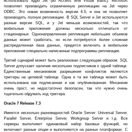
использовать ядро Jet (из Access или Visual Basic). Microsoft
позволяет производить ограниченную репликацию на Jet через
ODBC. Это новая возможность версии 6.5, и она не позволяет
производить полную репликацию. В SQL Server и Jet используются
разные версии SQL, и у Jet меньше возможностей, так что
мобильные приложения должны несколько отличаться от
стационарных. Однонаправленная репликация небольших объемов
данных может сработать, но если потребуется более сложная
распределенная база данных, придется включить в мобильное
приложение специально написанные подпрограммы репликации.
Третий сценарий может быть реализован следующим образом. SQL
Server допускает наличие нескольких подписчиков к одной таблице.
Единственным механизмом разрешения конфликтов являются
триггеры на целевой таблице. Одна и та же таблица может быть
использована как подписанная и как опубликованная. Механизм
очень прост, но недостаточно безопасен, так что нужно очень
тщательно обдумать код триггера.
Oracle 7 Release 7.3
Имеется несколько разновидностей Oracle Server: Universal Server,
Parallel Server, Enterprise Server, Workgroup Server и т.д. Все
серверы выполняют одинаковый набор базовых функций, но
включают разные опции и выполняются на разных платформах. С