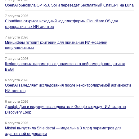
7 августа 2026
OpenAI обновила GPT-5.6 Sol и переведет бесплатный ChatGPT на Luna
7 августа 2026
Cloudflare открыла исходный код платформы Cloudflare OS для
корпоративных ИИ-агентов
7 августа 2026
Минцифры готовит критерии для признания ИИ-моделей
национальными
7 августа 2026
Ikerlan раскрыл параметры однолинзового нейроморфного датчика
BEGI
6 августа 2026
OpenAI замедляет исследования после неконтролируемой активности
ИИ-агентов
6 августа 2026
Джефф Дин и ведущие исследователи Google создадут ИИ-стартап
Discovery Loop
6 августа 2026
Mistral выпустила Shieldstral — модель на 3 млрд параметров для
адаптивной модерации