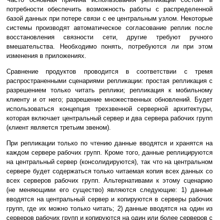
потребности обеспечить возможность работы с распределенной
базой данных при потере связи с ее центральным узлом. Некоторые
системы производят автоматическое согласование реплик после
восстановления связности сети, другие требуют ручного
вмешательства. Необходимо понять, потребуются ли при этом
изменения в приложениях.
Сравнение продуктов проводится в соответствии с тремя
распространенными сценариями репликации: простая репликация с
разрешением только читать реплики; репликация к мобильному
клиенту и от него; разрешение множественных обновлений. Будет
использоваться концепция трехзвенной серверной архитектуры,
которая включает центральный сервер и два сервера рабочих групп
(клиент является третьим звеном).
При репликации только по чтению данные вводятся и хранятся на
каждом сервере рабочих групп. Кроме того, данные реплицируются
на центральный сервер (консолидируются), так что на центральном
сервере будет содержаться только читаемая копия всех данных со
всех серверов рабочих групп. Альтернативами к этому сценарию
(не меняющими его существо) являются следующие: 1) данные
вводятся на центральный сервер и копируются в серверы рабочих
групп, где их можно только читать; 2) данные вводятся на один из
серверов рабочих групп и копируются на один или более серверов с