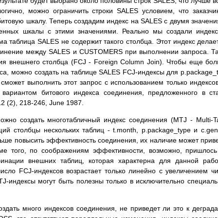
результате будет выбрано около половины строк SALES, что лучше в
огично, можно ограничить строки SALES условием, что заказчи
итовую шкалу. Теперь создадим индекс на SALES с двумя значен
ченных шкалы с этими значениями. Реально мы создали индек
ма таблица SALES не содержит такого столбца. Этот индекс делае
динение между SALES и CUSTOMERS при выполнении запроса. Т
я внешнего столбца (FCJ - Foreign Column Join). Чтобы еще бо
са, можно создать на таблице SALES FCJ-индексы для p.package_
в сможет выполнить этот запрос с использованием только индексо
 вариантом битового индекса соединения, предложенного в ст
12 (2), 218-246, June 1987.
ожно создать многотабличный индекс соединения (MTJ - Multi-T
й столбцы нескольких таблиц - t.month, p.package_type и c.gen
ьше повысить эффективность соединения, их наличие может прив
оме того, по соображениям эффективности, возможно, пришлос
бинации внешних таблиц, которая характерна для данной раб
число FCJ-индексов возрастает только линейно с увеличением ч
TJ-индексы могут быть полезны только в исключительно специал
оздать много индексов соединения, не приведет ли это к деград