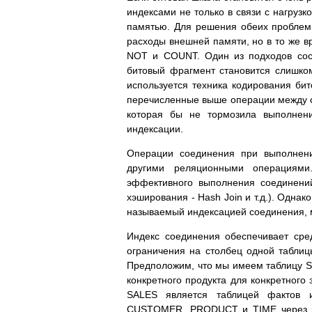
индексами не только в связи с нагруз
памятью. Для решения обеих проблем 
расходы внешней памяти, но в то же 
NOT и COUNT. Один из подходов сост
битовый фрагмент становится слишко
используется техника кодирования би
перечисленные выше операции между с
которая бы не тормозила выполнен
индексации.
Операции соединения при выполнени
другими реляционными операциями
эффективного выполнения соединений
хэширования - Hash Join и т.д.). Одн
называемый индексацией соединения, м
Индекс соединения обеспечивает ср
ограничения на столбец одной таблиц
Предположим, что мы имеем таблицу SA
конкретного продукта для конкретного 
SALES является таблицей фактов и
CUSTOMER, PRODUCT и TIME через вн