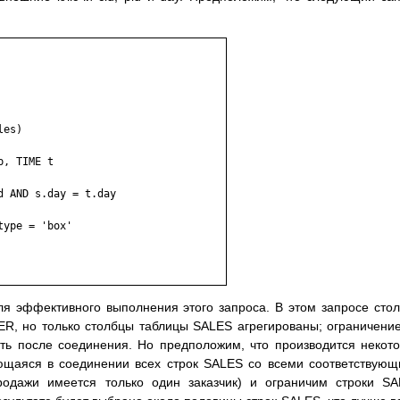
es)

, TIME t

 AND s.day = t.day

ype = 'box'

я эффективного выполнения этого запроса. В этом запросе сто
R, но только столбцы таблицы SALES агрегированы; ограничени
ть после соединения. Но предположим, что производится некот
ающаяся в соединении всех строк SALES со всеми соответствую
дажи имеется только один заказчик) и ограничим строки SA