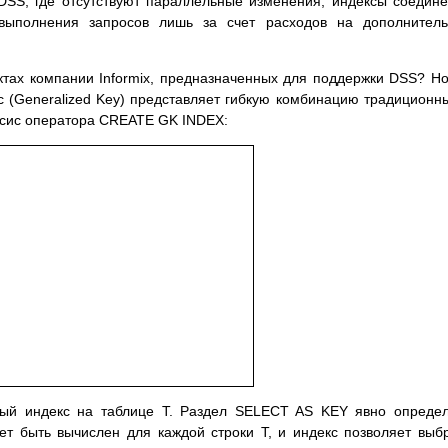
DSS, где отсутствуют параллельные изменения, индексы соедин
выполнения запросов лишь за счет расходов на дополнитель
ктах компании Informix, предназначенных для поддержки DSS? Н
 (Generalized Key) представляет гибкую комбинацию традиционн
аксис оператора CREATE GK INDEX:
ный индекс на таблице T. Раздел SELECT AS KEY явно опреде
ет быть вычислен для каждой строки T, и индекс позволяет выб