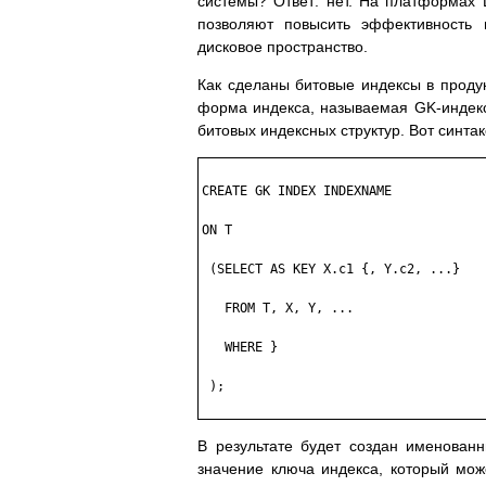
системы? Ответ: нет. На платформах 
позволяют повысить эффективность 
дисковое пространство.
Как сделаны битовые индексы в проду
форма индекса, называемая GK-индекс
битовых индексных структур. Вот синт
CREATE GK INDEX INDEXNAME

ON T

 (SELECT AS KEY X.c1 {, Y.c2, ...}

   FROM T, X, Y, ...

   WHERE 
}

 );

В результате будет создан именован
значение ключа индекса, который мож