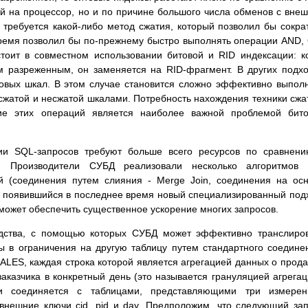
кой на процессор, но и по причине большого числа обменов с вне
требуется какой-либо метод сжатия, который позволил бы сокра
время позволил бы по-прежнему быстро выполнять операции AND,
оит в совместном использовании битовой и RID индексации: к
м разреженным, он заменяется на RID-фрагмент. В других подх
товых шкал. В этом случае становится сложно эффективно выпол
жатой и несжатой шкалами. Потребность нахождения техники сжа
ие этих операций является наиболее важной проблемой бито
и SQL-запросов требуют больше всего ресурсов по сравнени
. Производители СУБД реализовали несколько алгоритмов 
 (соединения путем слияния - Merge Join, соединения на ос
ако появившийся в последнее время новый специализированный под
ожет обеспечить существенное ускорение многих запросов.
едства, с помощью которых СУБД может эффективно транслиро
ы в ограничения на другую таблицу путем стандартного соедине
LES, каждая строка которой является агрегацией данных о прод
заказчика в конкретный день (это называется грануляцией агрегац
 соединяется с таблицами, представляющими три измерени
ешние ключи cid, pid и day. Предположим, что следующий за