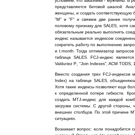
условием, что заказчики - мужчины. В 
представляется битовой шкалой. Анал
женщины, и создать соответствующую б
"M" и "F" и свяжем две ранее полу
половому признаку для SALES, хотя са
обязательным реально выполнять сое
индекс называется индексом соединени
сократить работу по выполнению запро
и t.month. Тогда оптимизатор запросо
таблице SALES. FCJ-индекс является
Valduriez P., "Join Indexes", ACM TODS, 
Вместо создания трех FCJ-индексов м
Index) на таблице SALES, объединяющи
Хотя такие индексы позволяют еще бол
к определенной потере гибкости. Кр
создать MTJ-индекс для каждой ком
загрузки системы. С другой стороны, 
внешних столбцов. По этой причине M
ситуациях.
Возникает вопрос: если понадобится с