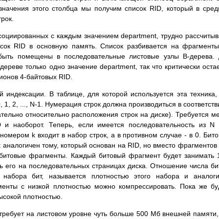
значения этого столбца мы получим список RID, который в сре
рок.
социированных с каждым значением department, трудно рассчитыв
исок RID в основную память. Список разбивается на фрагмент
 быть помещены в последовательные листовые узлы B-дерева.
ереве только одно значение department, так что критически оста
ионов 4-байтовых RID.
 индексации. В таблице, для которой используется эта техника,
1, 2, ..., N-1. Нумерация строк должна производиться в соответств
тельно относительно расположения строк на диске). Требуется м
 и наоборот. Теперь, если имеется последовательность из N 
 номером k входит в набор строк, а в противном случае - в 0. Бит
 аналогичен тому, который основан на RID, но вместо фрагментов
 битовые фрагменты. Каждый битовый фрагмент будет занимать 
ть его на последовательных страницах диска. Отношение числа би
набора бит, называется плотностью этого набора и аналоги
гменты с низкой плотностью можно компрессировать. Пока же б
ысокой плотностью.
требует на листовом уровне чуть больше 500 Мб внешней памяти, 