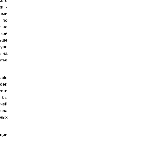
сего
ки -
иями
с по
т не
акой
льше
type
в на
атье
able
der.
ести
ь бы
очей
исла
ьных
ации