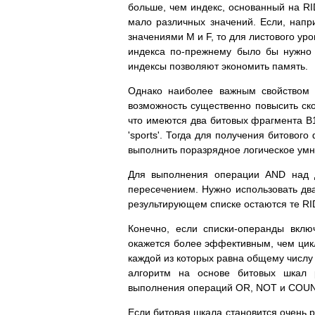
больше, чем индекс, основанный на RI
мало различных значений. Если, напр
значениями M и F, то для листового уро
индекса по-прежнему было бы нужно
индексы позволяют экономить память.
Однако наиболее важным свойством 
возможность существенно повысить с
что имеются два битовых фрагмента B1 
'sports'. Тогда для получения битовог
выполнить поразрядное логическое умн
Для выполнения операции AND над д
пересечением. Нужно использовать два
результирующем списке остаются те RID
Конечно, если списки-операнды вклю
окажется более эффективным, чем цикл
каждой из которых равна общему числу 
алгоритм на основе битовых шкал 
выполнения операций OR, NOT и COUN
Если битовая шкала становится очень 