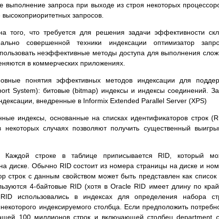
е выполнение запроса при выходе из строя некоторых процессор
высокоприоритетных запросов.
на того, что требуется для решения задачи эффективности ск
ально совершенной техники индексации оптимизатор запро
использовать неэффективные методы доступа для выполнения сло
еняются в коммерческих приложениях.
новные понятия эффективных методов индексации для поддер
ort System): битовые (bitmap) индексы и индексы соединений. З
ексации, внедренные в Informix Extended Parallel Server (XPS)
ные индексы, основанные на списках идентификаторов строк (R
ы в некоторых случаях позволяют получить существенный выигр
 Каждой строке в таблице приписывается RID, который мо
 на диске. Обычно RID состоит из номера страницы на диске и но
ор строк с данным свойством может быть представлен как список
ьзуются 4-байтовые RID (хотя в Oracle RID имеет длину по кра
RID использовались в индексах для определения набора стр
некоторого индексируемого столбца. Если предположить потребн
ащей 100 миллионов строк и включающей столбец department 