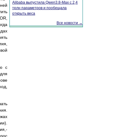
Alibaba выпустила Qwen3.8-Max с 2,4
шней
трлн параметров и пообещала
тить
открыть веса
 OR,
Все новости →
огда
одах
нять
тия,
вой
ю с
для
нове
ход,
вать
ния.
ажах
ии).
я,-
прос