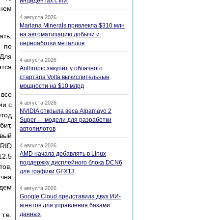
инцидентах с ИИ
днем
4 августа 2026
Mariana Minerals привлекла $310 млн
на автоматизацию добычи и
ать,
переработки металлов
ы по
 Для
4 августа 2026
ется
Anthropic закупит у облачного
стартапа Volta вычислительные
мощности на $10 млрд
 все
4 августа 2026
ии с
NVIDIA открыла веса Alpamayo 2
етод
Super — модели для разработки
бит,
автопилотов
овый
 RID
4 августа 2026
AMD начала добавлять в Linux
12.5
поддержку дисплейного блока DCN6
тов,
для графики GFX13
чна
удем
4 августа 2026
Google Cloud представила двух ИИ-
агентов для управления базами
т.е.
данных