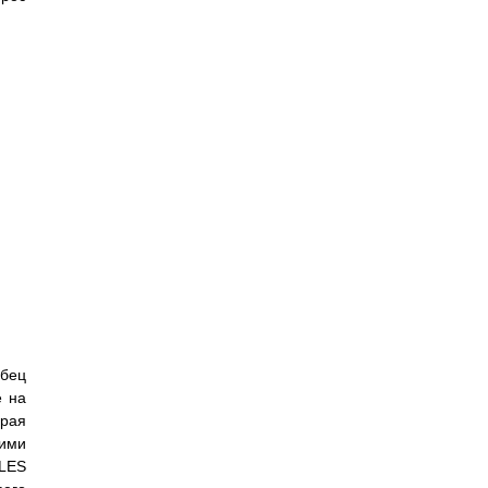
лбец
е на
орая
щими
LES