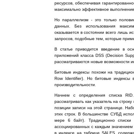
ресурсов, обеспечивая гарантированно
максимально эффективное выполнение 
Но параллелизм - это только полови
данных. Без использования максим
оказывается в состоянии всего лишь 
запросов, подобные тем, которые прим
В статье приводится введение в ос
приложений класса DSS (Decision Supp
рассматриваются новые возможности инд
Битовые индексы похожи на традицион
Row Identifier). Но битовые индекс
производительности.
Начнем с определения списка RID.
рассматривать как указатель на строку
позиции записи на этой странице. Наб
этих строк. В большинстве СУБД испол
мере 6 байт). Традиционно списки 
ассоциированных с каждым значением 
в индексе на таблице SALES, содерж