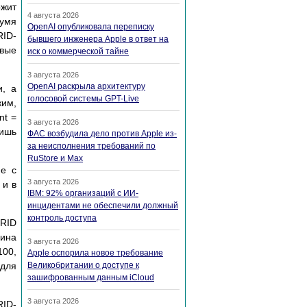
ржит
4 августа 2026
вумя
OpenAI опубликовала переписку
RID-
бывшего инженера Apple в ответ на
овые
иск о коммерческой тайне
3 августа 2026
OpenAI раскрыла архитектуру
и, а
голосовой системы GPT-Live
жим,
nt =
3 августа 2026
лишь
ФАС возбудила дело против Apple из-
за неисполнения требований по
RuStore и Max
ие с
3 августа 2026
 и в
IBM: 92% организаций с ИИ-
инцидентами не обеспечили должный
контроль доступа
 RID
лина
3 августа 2026
100,
Apple оспорила новое требование
для
Великобритании о доступе к
зашифрованным данным iCloud
3 августа 2026
RID-