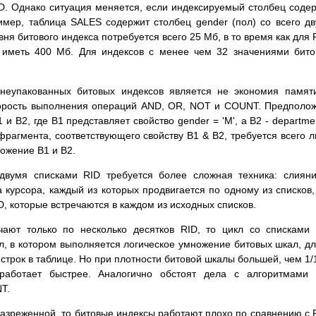
D. Однако ситуация меняется, если индексируемый столбец соде
имер, таблица SALES содержит столбец gender (пол) со всего д
вня битового индекса потребуется всего 25 Мб, в то время как для 
 иметь 400 Мб. Для индексов с менее чем 32 значениями бит
неупакованных битовых индексов является не экономия памят
корость выполнения операций AND, OR, NOT и COUNT. Предполо
и B2, где B1 представляет свойство gender = 'M', а B2 - departme
о фрагмента, соответствующего свойству B1 & B2, требуется всего 
ожение B1 и B2.
вумя списками RID требуется более сложная техника: слиян
 курсора, каждый из которых продвигается по одному из списков,
, которые встречаются в каждом из исходных списков.
чают только по несколько десятков RID, то цикл со списками
, в котором выполняется логическое умножение битовых шкал, д
строк в таблице. Но при плотности битовой шкалы большей, чем 1/
работает быстрее. Аналогично обстоят дела с алгоритмами 
T.
разреженной, то битовые индексы работают плохо по сравнению с 