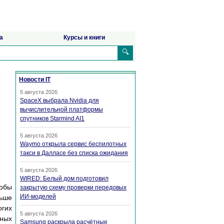
а
Курсы и книги
🔍
Новости IT
5 августа 2026
SpaceX выбрала Nvidia для
вычислительной платформы
спутников Starmind AI1
5 августа 2026
Waymo открыла сервис беспилотных
такси в Далласе без списка ожидания
5 августа 2026
WIRED: Белый дом подготовил
тобы
закрытую схему проверки передовых
ИИ-моделей
ньше
огих
5 августа 2026
тных
Samsung раскрыла расчётные