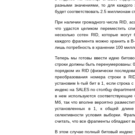
разными значениями, то для каждого 
будет соответствовать 2.5 миллионам ст
При наличии громадного числа RID, ас
что удастся целиком переместить сп
несколько сотен RID, которые могут
каждого фрагмента можно хранить в B-д
лишь потребность в хранении 100 милл
Теперь мы готовы ввести идею битовой
строки должны быть перенумерованы: 0, 
порядком их RID (физически последова
преобразования номера строки в RID
установим k-тый бит в 1, если строка с
индекс на SALES по столбцу department
в нем используются соответствующие
Мб, так что вполне вероятно размести
установленных в 1, к общей длине 
селективности условия выборки. Фра
считать, что все фрагменты обладают в
В этом случае полный битовый индекс 