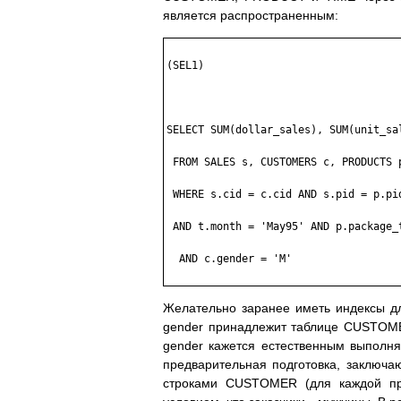
является распространенным:
(SEL1)

SELECT SUM(dollar_sales), SUM(unit_sal
 FROM SALES s, CUSTOMERS c, PRODUCTS p
 WHERE s.cid = c.cid AND s.pid = p.pid
 AND t.month = 'May95' AND p.package_t
  AND c.gender = 'M'

Желательно заранее иметь индексы дл
gender принадлежит таблице CUSTOME
gender кажется естественным выполня
предварительная подготовка, заключ
строками CUSTOMER (для каждой про