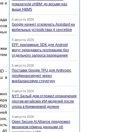
ов и
показатели zHBM: до восьми раз
выше HBM5
лада
5 августа 2026
Google начнет отключать Assistant на
сов
мобильных устройствах 4 сентября
жных
5 августа 2026
EFF: рекламные SDK для Android
жки
могут передавать геолокацию без
атем
отдельного запроса разрешения
5 августа 2026
Поставки Google TPU для Anthropic
ID -
профинансируют через
ыш в
внебалансовую структуру
4 августа 2026
жно
NYT: Белый дом отложил ограничения
мера
против китайских ИИ-моделей после
 RID
спора в Кремниевой долине
йней
4 августа 2026
ок,
Open Secure AI Alliance предложил
ость
механизм обмена данными об
c 40