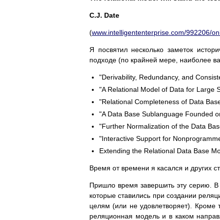
C.J. Date
(
www.intelligententerprise.com/992206/on
Я посвятил несколько заметок истор
подходе (по крайней мере, наиболее ва
"Derivability, Redundancy, and Consist
"A Relational Model of Data for Large
"Relational Completeness of Data Ba
"A Data Base Sublanguage Founded on 
"Further Normalization of the Data Bas
"Interactive Support for Nonprogramm
Extending the Relational Data Base M
Время от времени я касался и других ст
Пришло время завершить эту серию. В
которые ставились при создании реляц
целям (или не удовлетворяет). Кроме т
реляционная модель и в каком направ