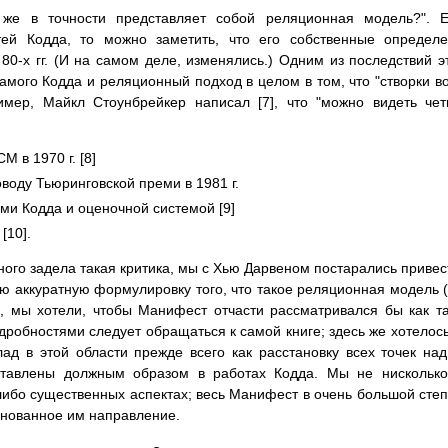
о же в точности представляет собой реляционная модель?". 
тей Кодда, то можно заметить, что его собственные определ
80-х гг. (И на самом деле, изменялись.) Одним из последствий э
самого Кодда и реляционный подход в целом в том, что "створки в
имер, Майкл Стоунбрейкер написал [7], что "можно видеть че
M в 1970 г. [8]
оводу Тьюринговской преми в 1981 г.
ми Кодда и оценочной системой [9]
[10].
много задела такая критика, мы с Хью Дарвеном постарались привес
ю аккуратную формулировку того, что такое реляционная модель 
о, мы хотели, чтобы Манифест отчасти рассматривался бы как т
робностями следует обращаться к самой книге; здесь же хотелос
лад в этой области прежде всего как расстановку всех точек над
сставлены должным образом в работах Кодда. Мы не нискольк
-либо существенных аспектах; весь Манифест в очень большой сте
основанное им направление.