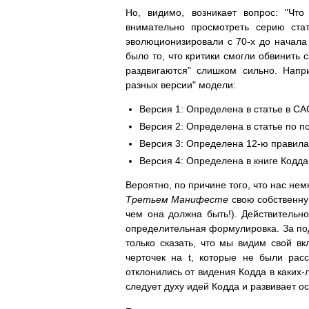
Но, видимо, возникает вопрос: "Чт
внимательно просмотреть серию ста
эволюционизировали с 70-х до начала 
было то, что критики смогли обвинить 
раздвигаются" слишком сильно. Напр
разных версии" модели:
Версия 1: Определена в статье в CAC
Версия 2: Определена в статье по п
Версия 3: Определена 12-ю правила
Версия 4: Определена в книге Кодда 
Вероятно, по причине того, что нас не
Третьем Манифесте
свою собственну
чем она должна быть!). Действительн
определительная формулировка. За под
только сказать, что мы видим свой вк
черточек на t, которые не были ра
отклонились от видения Кодда в каких
следует духу идей Кодда и развивает 