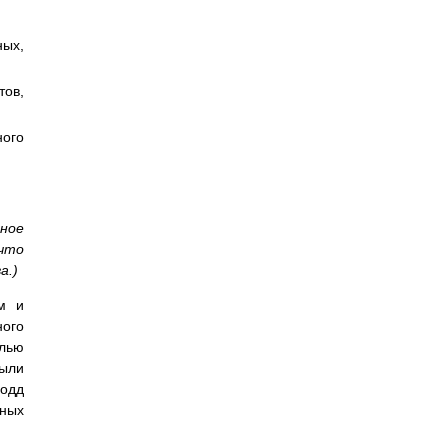
ных,
тов,
ного
чное
что
а.)
м и
ного
елью
были
Кодд
нных