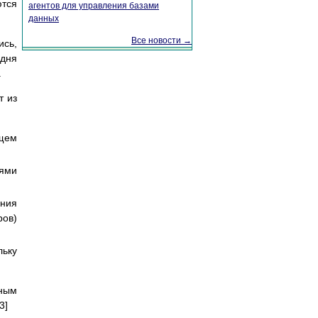
ются
агентов для управления базами
данных
Все новости →
ись,
одня
.
т из
бщем
ями
ния
ров)
льку
ьным
3]