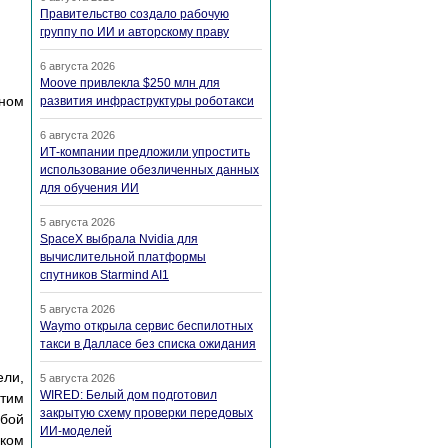
Правительство создало рабочую
группу по ИИ и авторскому праву
6 августа 2026
Moove привлекла $250 млн для
нном
развития инфраструктуры роботакси
6 августа 2026
ИТ-компании предложили упростить
использование обезличенных данных
для обучения ИИ
5 августа 2026
SpaceX выбрала Nvidia для
вычислительной платформы
спутников Starmind AI1
5 августа 2026
Waymo открыла сервис беспилотных
такси в Далласе без списка ожидания
ели,
5 августа 2026
WIRED: Белый дом подготовил
этим
закрытую схему проверки передовых
обой
ИИ-моделей
иком