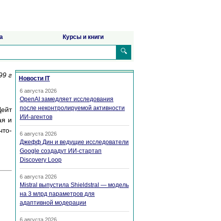
а
Курсы и книги
🔍
99 г
Новости IT
6 августа 2026
OpenAI замедляет исследования
после неконтролируемой активности
Дейт
ИИ-агентов
ая и
что-
6 августа 2026
Джефф Дин и ведущие исследователи
Google создадут ИИ-стартап
Discovery Loop
6 августа 2026
Mistral выпустила Shieldstral — модель
на 3 млрд параметров для
адаптивной модерации
6 августа 2026