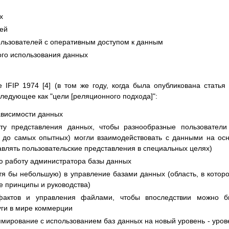
х
ей
льзователей с оперативным доступом к данным
го использования данных
IFIP 1974 [4] (в том же году, когда была опубликована статья
ледующее как "цели [реляционного подхода]":
ависимости данных
ту представления данных, чтобы разнообразные пользователи
в до самых опытных) могли взаимодействовать с данными на ос
влять пользовательские представления в специальных целях)
ю работу администратора базы данных
тя бы небольшую) в управление базами данных (область, в которо
е принципы и руководства)
фактов и управления файлами, чтобы впоследствии можно б
уги в мире коммерции
мирование с использованием баз данных на новый уровень - уров