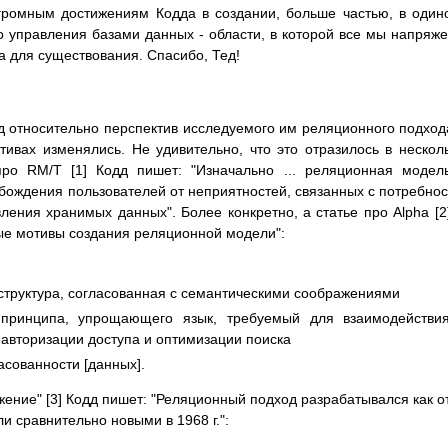
громным достижениям Кодда в создании, больше частью, в один
о управления базами данных - области, в которой все мы напряж
а для существования. Спасибо, Тед!
дд относительно перспектив исследуемого им реляционного подход
ивах изменялись. Не удивительно, что это отразилось в нескол
про RM/T [1] Кодд пишет: "Изначально ... реляционная модель
обождения пользователей от неприятностей, связанных с потребно
ления хранимых данных". Более конкретно, а статье про Alpha [2
е мотивы создания реляционной модели":
структура, согласованная с семантическими соображениями
принципа, упрощающего язык, требуемый для взаимодействия
авторизации доступа и оптимизации поиска
асованности [данных].
жение" [3] Кодд пишет: "Реляционный подход разрабатывался как о
 сравнительно новыми в 1968 г.":