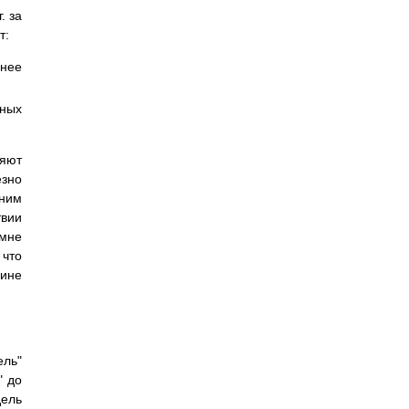
. за
т:
нее
нных
яют
езно
дним
вии
 мне
что
ине
ель"
" до
дель