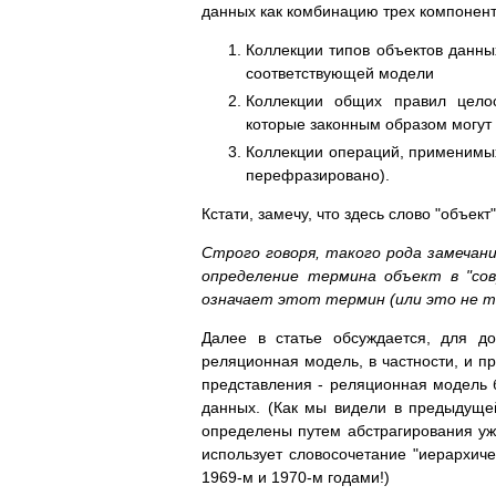
данных как комбинацию трех компонент
Коллекции типов объектов данны
соответствующей модели
Коллекции общих правил целос
которые законным образом могут 
Коллекции операций, применимых
перефразировано).
Кстати, замечу, что здесь слово "объе
Строго говоря, такого рода замечан
определение термина объект в "со
означает этот термин (или это не те
Далее в статье обсуждается, для д
реляционная модель, в частности, и пр
представления - реляционная модель 
данных. (Как мы видели в предыдуще
определены путем абстрагирования уж
использует словосочетание "иерархиче
1969-м и 1970-м годами!)