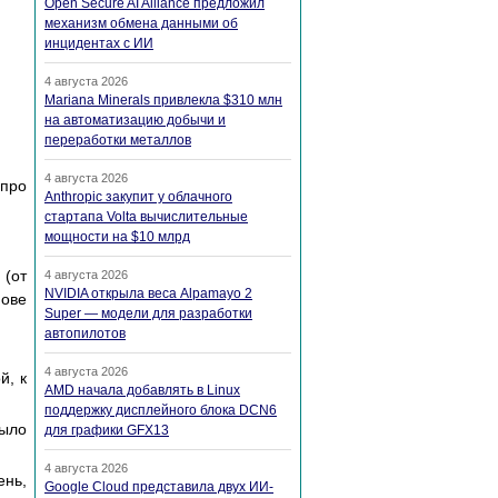
Open Secure AI Alliance предложил
механизм обмена данными об
инцидентах с ИИ
4 августа 2026
Mariana Minerals привлекла $310 млн
на автоматизацию добычи и
переработки металлов
4 августа 2026
 про
Anthropic закупит у облачного
стартапа Volta вычислительные
мощности на $10 млрд
 (от
4 августа 2026
NVIDIA открыла веса Alpamayo 2
нове
Super — модели для разработки
автопилотов
4 августа 2026
й, к
AMD начала добавлять в Linux
поддержку дисплейного блока DCN6
ыло
для графики GFX13
4 августа 2026
ень,
Google Cloud представила двух ИИ-