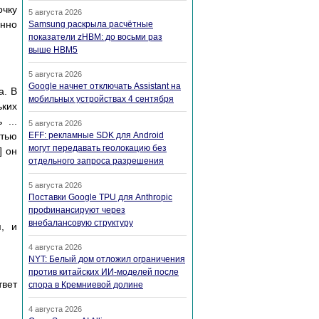
очку
5 августа 2026
енно
Samsung раскрыла расчётные
показатели zHBM: до восьми раз
выше HBM5
5 августа 2026
Google начнет отключать Assistant на
а. В
мобильных устройствах 4 сентября
ьких
 ...
5 августа 2026
стью
EFF: рекламные SDK для Android
могут передавать геолокацию без
] он
отдельного запроса разрешения
5 августа 2026
Поставки Google TPU для Anthropic
профинансируют через
внебалансовую структуру
, и
4 августа 2026
NYT: Белый дом отложил ограничения
против китайских ИИ-моделей после
твет
спора в Кремниевой долине
4 августа 2026