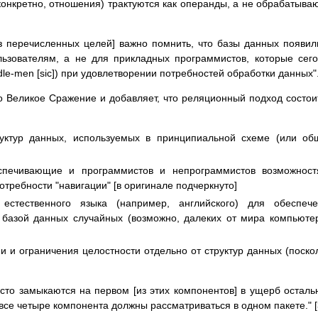
конкретно, отношения) трактуются как операнды, а не обрабатыва
из перечисленных целей] важно помнить, что базы данных появил
льзователям, а не для прикладных программистов, которые сег
dle-men [sic]) при удовлетворении потребностей обработки данных"
ро Великое Сражение и добавляет, что реляционный подход состои
руктур данных, используемых в принципиальной схеме (или о
спечивающие и программистов и непрограммистов возможност
отребности "навигации" [в оригинале подчеркнуто]
естественного языка (например, английского) для обеспече
 базой данных случайных (возможно, далеких от мира компьюте
 и ограничения целостности отдельно от структур данных (поско
сто замыкаются на первом [из этих компонентов] в ущерб остал
 все четыре компонента должны рассматриваться в одном пакете." [