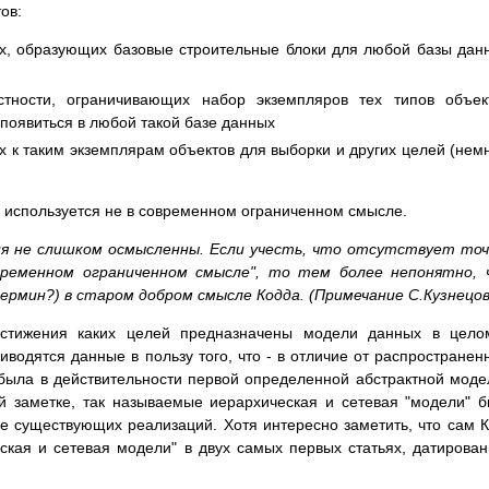
ов:
х, образующих базовые строительные блоки для любой базы дан
тности, ограничивающих набор экземпляров тех типов объек
появиться в любой такой базе данных
 к таким экземплярам объектов для выборки и других целей (нем
кт" используется не в современном ограниченном смысле.
ия не слишком осмысленны. Если учесть, что отсутствует то
временном ограниченном смысле", то тем более непонятно, 
рмин?) в старом добром смысле Кодда. (Примечание С.Кузнецов
остижения каких целей предназначены модели данных в цело
иводятся данные в пользу того, что - в отличие от распространен
была в действительности первой определенной абстрактной мод
й заметке, так называемые иерархическая и сетевая "модели" 
е существующих реализаций. Хотя интересно заметить, что сам 
ская и сетевая модели" в двух самых первых статьях, датирова