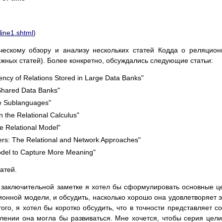
line1.shtml
)
ическому обзору и анализу нескольких статей Кодда о реляцио
жных статей). Более конкретно, обсуждались следующие статьи:
ency of Relations Stored in Large Data Banks"
 Shared Data Banks"
se Sublanguages"
the Relational Calculus"
e Relational Model"
ers: The Relational and Network Approaches"
odel to Capture More Meaning"
атей.
 заключительной заметке я хотел бы сформулировать основные ц
ионной модели, и обсудить, насколько хорошо она удовлетворяет 
ого, я хотел бы коротко обсудить, что в точности представляет с
лении она могла бы развиваться. Мне хочется, чтобы серия цел