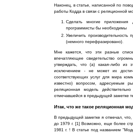
Наконец, в статье, написанной по пово
работы Кодда в связи с реляционной мо
Сделать многие приложения 
программисты бы необходимы
Увеличить производительность 
(немного перефразировано).
Мне кажется, что эти разные спис
впечатляющее свидетельство огромн
утверждать, что (a) какая-либо из
исключением - не может их достич
соответствующих услуг для мира комм
известно) вопросом, адресуемым р
реляционная модель действительно
отмечавшейся в предыдущей заметке те
Итак, что же такое реляционная мо
В предыдущей заметке я отмечал, что,
до 1979 г. [1] Возможно, еще более с
1981 г. ! В статье под названием "Мо