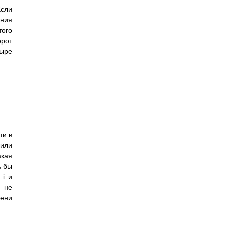
Если
ения
того
орот
тыре
ти в
(или
акая
ь бы
 i и
о не
пени