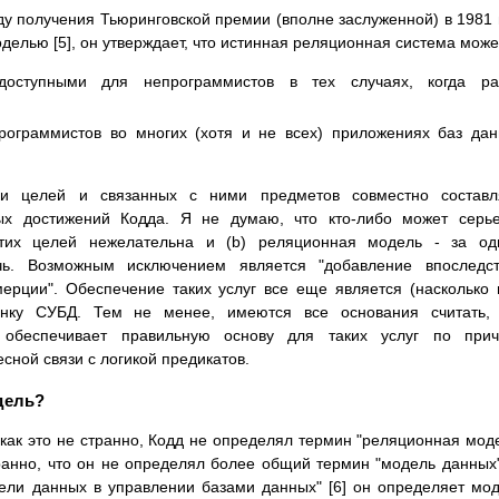
ду получения Тьюринговской премии (вполне заслуженной) в 1981 г
делью [5], он утверждает, что истинная реляционная система може
доступными для непрограммистов в тех случаях, когда ра
программистов во многих (хотя и не всех) приложениях баз да
ки целей и связанных с ними предметов совместно составл
ых достижений Кодда. Я не думаю, что кто-либо может серь
 этих целей нежелательна и (b) реляционная модель - за о
ь. Возможным исключением является "добавление впоследст
ерции". Обеспечение таких услуг все еще является (насколько
ынку СУБД. Тем не менее, имеются все основания считать, 
 обеспечивает правильную основу для таких услуг по прич
сной связи с логикой предикатов.
дель?
 как это не странно, Кодд не определял термин "реляционная мод
транно, что он не определял более общий термин "модель данных
дели данных в управлении базами данных" [6] он определяет мо