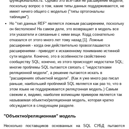
функциональность. Однако это все-таки не расширение модели,
поскольку вопрос о том, какие типы данных поддерживаются, не
имеет ничего общего с моделью ("типы ортогональны
таблицам").
Но "тип данных REF" является ложным расширением, поскольку
он бесполезен! На самом деле, это возвращает в модель все
эти указатели и связанные с ними вещи. Кодд сознательно
отказался от этого много лет тому назад [1]. Ложные
расширения - когда они действительно провозглашаются
расширениями - приводят к искаженному пониманию истинной
сути модели. Конечно, это в особенности свойственно
сообществу SQL; конечно, из этого происходят недостатки SQL;
многие проблемы SQL пытаются связать с "недостатками
реляционной модели", а решение пытаются искать в
"расширениях объектной модели". (Как я уже много раз писал
раньше, наибольшей проблемой SQL является как раз то, что в
этом языке не поддерживается реляцтонная модель.) Самым
свежим и, видимо, наиболее вопиющим примером является так
называемая объектно/реляционная модель, которая кратко
обсуждается в следующем разделе.
"Объектно/реляционная" модель
Несколько поставщиков основанных на SQL СУБД пытаются