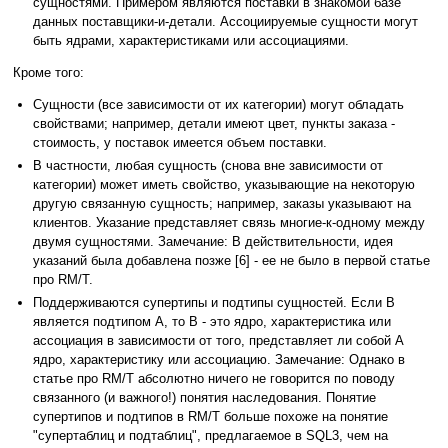
сущностями. Примером являются поставки в знакомой базе
данных поставщики-и-детали. Ассоциируемые сущности могут
быть ядрами, характеристиками или ассоциациями.
Кроме того:
Сущности (все зависимости от их категории) могут обладать
свойствами; например, детали имеют цвет, пункты заказа -
стоимость, у поставок имеется объем поставки.
В частности, любая сущность (снова вне зависимости от
категории) может иметь свойство, указывающие на некоторую
другую связанную сущность; например, заказы указывают на
клиентов. Указание представляет связь многие-к-одному между
двумя сущностями. Замечание: В действительности, идея
указаний была добавлена позже [6] - ее не было в первой статье
про RM/T.
Поддерживаются супертипы и подтипы сущностей. Если B
является подтипом A, то B - это ядро, характеристика или
ассоциация в зависимости от того, представляет ли собой A
ядро, характеристику или ассоциацию. Замечание: Однако в
статье про RM/T абсолютно ничего не говорится по поводу
связанного (и важного!) понятия наследования. Понятие
супертипов и подтипов в RM/T больше похоже на понятие
"супертаблиц и подтаблиц", предлагаемое в SQL3, чем на