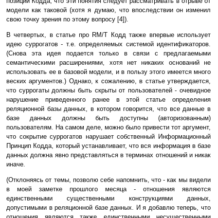
позиции Кодда, что эти понятия следует рассматривать в отрыве от
модели как таковой (хотя я думаю, что впоследствии он изменил
свою точку зрения по этому вопросу [4]).
В четвертых, в статье про RM/T Кодд также впервые использует
идею суррогатов - т.е. определяемых системой идентификаторов.
(Снова эта идея подается только в связи с предлагаемыми
семантическими расширениями, хотя нет никаких оснований не
использовать ее в базовой модели, и в пользу этого имеется много
веских аргументов.) Однако, к сожалению, в статье утверждается,
что суррогаты должны быть скрыты от пользователей - очевидное
нарушение приведенного ранее в этой статье определения
реляционной базы данных, в котором говорится, что все данные в
базе данных должны быть доступны (авторизованным)
пользователям. На самом деле, можно было привести тот аргумент,
что сокрытие суррогатов нарушает собственный Информационный
Принцип Кодда, который устанавливает, что вся информация в базе
данных должна явно представляться в терминах отношений и никак
иначе.
(Отклоняясь от темы, позволю себе напомнить, что - как мы видели
в моей заметке прошлого месяца - отношения являются
единственными существенными конструкциями данных,
допустимыми в реляционной базе данных. И я добавлю теперь, что
отношения являются также единственными несущественными