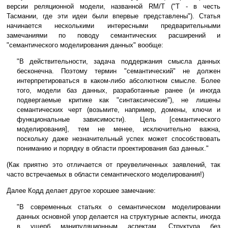
версии реляционной модели, названной RM/T ("T - в честь
Тасмании, где эти идеи были впервые представлены"). Статья
начинается несколькими интересными предварительными
замечаниями по поводу семантических расширений и
"семантического моделирования данных" вообще:
"В действительности, задача поддержания смысла данных
бесконечна. Поэтому термин "семантический" не должен
интерпретироваться в каком-либо абсолютном смысле. Более
того, модели баз данных, разработанные ранее (и иногда
подвергаемые критике как "синтаксические"), не лишены
семантических черт (возьмите, например, домены, ключи и
функциональные зависимости). Цель [семантического
моделирования], тем не менее, исключительно важна,
поскольку даже незначительный успех может способствовать
пониманию и порядку в области проектирования баз данных."
(Как приятно это отличается от преувеличенных заявлений, так
часто встречаемых в области семантического моделирования!)
Далее Кодд делает другое хорошее замечание:
"В современных статьях о семантическом моделировании
данных основной упор делается на структурные аспекты, иногда
в ущерб манипуляционным аспектам. Структура без