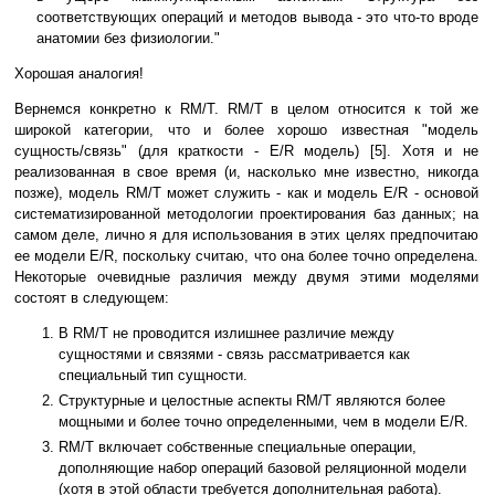
соответствующих операций и методов вывода - это что-то вроде
анатомии без физиологии."
Хорошая аналогия!
Вернемся конкретно к RM/T. RM/T в целом относится к той же
широкой категории, что и более хорошо известная "модель
сущность/связь" (для краткости - E/R модель) [5]. Хотя и не
реализованная в свое время (и, насколько мне известно, никогда
позже), модель RM/T может служить - как и модель E/R - основой
систематизированной методологии проектирования баз данных; на
самом деле, лично я для использования в этих целях предпочитаю
ее модели E/R, поскольку считаю, что она более точно определена.
Некоторые очевидные различия между двумя этими моделями
состоят в следующем:
В RM/T не проводится излишнее различие между
сущностями и связями - связь рассматривается как
специальный тип сущности.
Структурные и целостные аспекты RM/T являются более
мощными и более точно определенными, чем в модели E/R.
RM/T включает собственные специальные операции,
дополняющие набор операций базовой реляционной модели
(хотя в этой области требуется дополнительная работа).