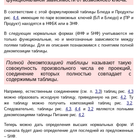
В соответствие с этой формулировкой таблицы Блюда и Продукты
рис.
4.4
, имеющие по паре возможных ключей (БЛ и Блюдо) и (ПР и
Продукт) находятся в НФБК или в 3НФ.
В следующих нормальных формах (4НФ и 5НФ) учитываются не
только функциональные, но и многозначные зависимости между
полями таблицы. Для их описания познакомимся с понятием полной
декомпозиции таблицы.
Полной декомпозицией таблицы
называют такую
совокупность произвольного числа ее проекций,
соединение которых полностью совпадает с
содержимым таблицы.
Например, естественным соединением (см. п.
3.3
) таблиц рис.
4.3
можно образовать исходную таблицу, приведенную на рис.
4.2
. Ту
же таблицу можно получить композицией таблиц рис.
3.2
.
Следовательно, таблицы рис.
4.3
,
4.4
и
3.2
являются полными
декомпозициями таблицы Питание рис.
4.2
.
Теперь можно дать определения высших нормальных форм. И
сначала будет дано определение для последней из предложенных
– 5НФ.