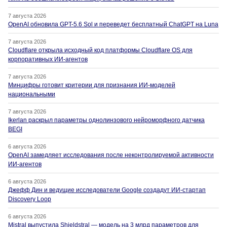
7 августа 2026
OpenAI обновила GPT-5.6 Sol и переведет бесплатный ChatGPT на Luna
7 августа 2026
Cloudflare открыла исходный код платформы Cloudflare OS для
корпоративных ИИ-агентов
7 августа 2026
Минцифры готовит критерии для признания ИИ-моделей
национальными
7 августа 2026
Ikerlan раскрыл параметры однолинзового нейроморфного датчика
BEGI
6 августа 2026
OpenAI замедляет исследования после неконтролируемой активности
ИИ-агентов
6 августа 2026
Джефф Дин и ведущие исследователи Google создадут ИИ-стартап
Discovery Loop
6 августа 2026
Mistral выпустила Shieldstral — модель на 3 млрд параметров для