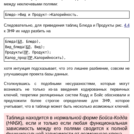
между неключевыми полями:
Следовательно, для приведения таблиц Блюда и Продукты рис.
4.4
к 3НФ их надо разбить на
Блюда(
БЛ
, Блюдо),

Вид_блюда(
БЛ
, Вид);

Продукты(
ПР
, Продукт);

Калор_прод(
ПР
хотя интуиция подсказывает, что это лишнее разбиение, совсем не
улучшающее проекта базы данных.
Столкнувшись с подобными несуразностями, которые могут
возникать не только из-за введения кодированных первичных
ключей, теоретики реляционных систем Кодд и Бойс обосновали и
предложили более строгое определение для 3НФ, которое
учитывает, что в таблице может быть несколько
возможных
ключей.
Таблица находится в
нормальной форме Бойса-Кодда
(
НФБК
), если и только если любая функциональная
зависимость между его полями сводится к полной
функциональной зависимости от
возможного
ключа.