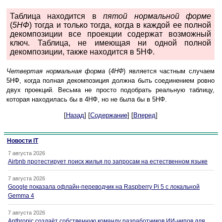
Таблица находится в
пятой нормальной форме
(
5НФ
) тогда и только тогда, когда в каждой ее полной
декомпозиции все проекции содержат возможный
ключ. Таблица, не имеющая ни одной полной
декомпозиции, также находится в 5НФ.
Четвертая нормальная форма
(
4НФ
) является частным случаем
5НФ, когда полная декомпозиция должна быть соединением ровно
двух проекций. Весьма не просто подобрать реальную таблицу,
которая находилась бы в 4НФ, но не была бы в 5НФ.
[
Назад
] [
Содержание
] [
Вперед
]
Новости IT
7 августа 2026
Airbnb протестирует поиск жилья по запросам на естественном языке
7 августа 2026
Google показала офлайн-переводчик на Raspberry Pi 5 с локальной
Gemma 4
7 августа 2026
Anthropic создаёт собственную команду разработчиков ИИ-чипов для