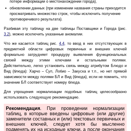
потере информации о местонахождении города),
обновлении данных (при изменении названия страны приходится
просматривать множество строк, чтобы исключить получение
противоречивого результата).
Разбивая эту таблицу на две таблицы Поставщики и Города (рис.
3.2
), можно исключить указанные аномалии.
Что же касается таблиц рис.
4.4
, то ввод в них отсутствующих в
предметной области цифровых первичных и внешних ключей
формально затрудняет процедуру выявления функциональных
связей между этими ключами и остальными полями.
Действительно, легко установить связь между атрибутом Блюдо и
Вид (блюда): Харчо – Суп, Лобио – Закуска и т.п., но нет прямой
зависимости между полями БЛ и Вид (блюда), если не помнить, что
значение БЛ соответствует номеру блюда.
Для упрощения нормализации подобных таблиц целесообразно
использовать следующую рекомендацию.
Рекомендация
. При проведении нормализации
таблиц, в которые введены цифровые (или другие)
заменители составных и (или) текстовых первичных и
внешних ключей, следует хотя бы мысленно
подменять их на исходные ключи, а после окончания