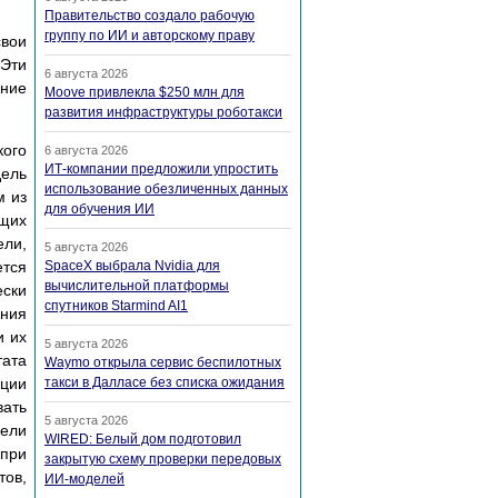
Правительство создало рабочую
группу по ИИ и авторскому праву
свои
 Эти
6 августа 2026
ение
Moove привлекла $250 млн для
развития инфраструктуры роботакси
кого
6 августа 2026
ИТ-компании предложили упростить
дель
использование обезличенных данных
м из
для обучения ИИ
ющих
ели,
5 августа 2026
ется
SpaceX выбрала Nvidia для
вычислительной платформы
ески
спутников Starmind AI1
ения
и их
5 августа 2026
тата
Waymo открыла сервис беспилотных
ации
такси в Далласе без списка ожидания
вать
5 августа 2026
дели
WIRED: Белый дом подготовил
 при
закрытую схему проверки передовых
тов,
ИИ-моделей