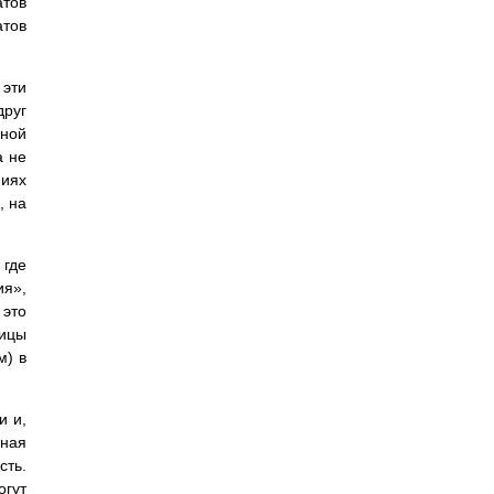
атов
атов
 эти
друг
ьной
а не
иях
, на
 где
ия»,
 это
ицы
м) в
и и,
вная
сть.
огут