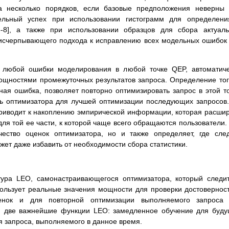
на несколько порядков, если базовые предположения неверны
тельный успех при использовании гистограмм для определен
6-8], а также при использовании образцов для сбора актуал
ет исчерпывающего подхода к исправлению всех модельных ошибок
и любой ошибки моделирования в любой точке QEP, автоматич
ощностями промежуточных результатов запроса. Определение тог
ная ошибка, позволяет повторно оптимизировать запрос в этой т
ль оптимизатора для лучшей оптимизации последующих запросов
приводит к накоплению эмпирической информации, которая расши
для той ее части, к которой чаще всего обращаются пользователи.
ество оценок оптимизатора, но и также определяет, где сле
ожет даже избавить от необходимости сбора статистики.
тура LEO, самонастраивающегося оптимизатора, который следи
ользует реальные значения мощности для проверки достовернос
енок и для повторной оптимизации выполняемого запроса 
м две важнейшие функции LEO: замедленное обучение для буд
я запроса, выполняемого в данное время.