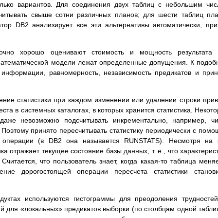
олько вариантов. Для соединения двух таблиц с небольшим чи
читывать свыше сотни различных планов; для шести таблиц пл
тор DB2 анализирует все эти альтернативы автоматически, пр
точно хорошо оценивают стоимость и мощность результата 
 математической модели лежат определенные допущения. К подо
 информации, равномерность, независимость предикатов и при
ние статистики при каждом изменении или удалении строки при
ста в системных каталогах, в которых хранится статистика. Некот
 даже невозможно подсчитывать инкрементально, например, ч
 Поэтому принято пересчитывать статистику периодически с пом
 операции (в DB2 она называется RUNSTATS). Несмотря на э
ка отражает текущее состояние базы данных, т. е., что характерис
Считается, что пользователь знает, когда какая-то таблица меня
ение дорогостоящей операции пересчета статистики станови
уктах используются гистограммы для преодоления трудносте
 для «локальных» предикатов выборки (по столбцам одной табли