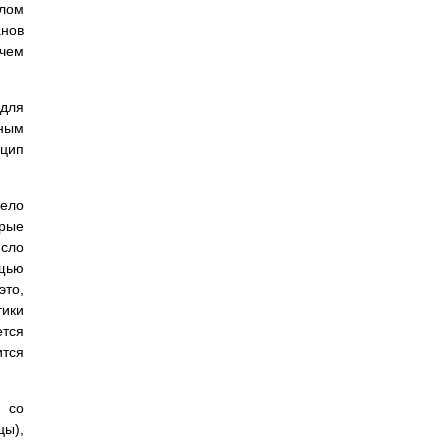
слом
анов
ичем
для
бным
нцип
вело
орые
исло
ощью
то,
тики
ется
тся
й со
цы),