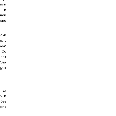
 или
ия и
ьной
 вне
ески
о, в
очке
. Со
ряет
 Эта
дует
т за
ти и
без
ущих