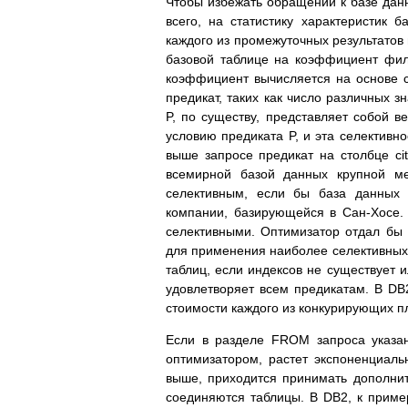
Чтобы избежать обращений к базе данн
всего, на статистику характеристик 
каждого из промежуточных результатов
базовой таблице на коэффициент филь
коэффициент вычисляется на основе с
предикат, таких как число различных 
P, по существу, представляет собой ве
условию предиката P, и эта селективн
выше запросе предикат на столбце ci
всемирной базой данных крупной ме
селективным, если бы база данных
компании, базирующейся в Сан-Хосе.
селективными. Оптимизатор отдал бы 
для применения наиболее селективных 
таблиц, если индексов не существует 
удовлетворяет всем предикатам. В D
стоимости каждого из конкурирующих пл
Если в разделе FROM запроса указан
оптимизатором, растет экспоненциал
выше, приходится принимать дополнит
соединяются таблицы. В DB2, к приме