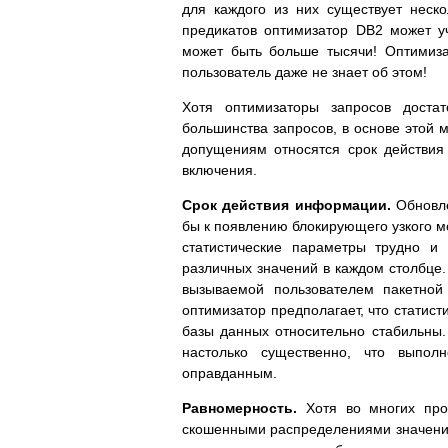
для каждого из них существует неск
предикатов оптимизатор DB2 может у
может быть больше тысячи! Оптимиза
пользователь даже не знает об этом!
Хотя оптимизаторы запросов доста
большинства запросов, в основе этой
допущениям относятся срок действия
включения.
Срок действия информации.
Обновле
бы к появлению блокирующего узкого ме
статистические параметры трудно и
различных значений в каждом столбце.
вызываемой пользователем пакетной
оптимизатор предполагает, что статисти
базы данных относительно стабильны. 
настолько существенно, что выполн
оправданным.
Равномерность.
Хотя во многих прод
скошенными распределениями значений