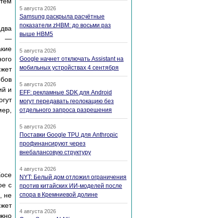
утем
5 августа 2026
Samsung раскрыла расчётные
показатели zHBM: до восьми раз
 два
выше HBM5
L —
акие
5 августа 2026
ного
Google начнет отключать Assistant на
мобильных устройствах 4 сентября
ожет
обов
5 августа 2026
ий и
EFF: рекламные SDK для Android
гут
могут передавать геолокацию без
мер,
отдельного запроса разрешения
5 августа 2026
Поставки Google TPU для Anthropic
профинансируют через
внебалансовую структуру
4 августа 2026
Хосе
NYT: Белый дом отложил ограничения
ое с
против китайских ИИ-моделей после
, не
спора в Кремниевой долине
ожет
4 августа 2026
ожно