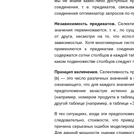
мы не знаем каких-либо доступных пр
соединения, т. е. предикатов, связы
соединения оптимизатор запросов по-
Независимость предикатов.
Селектив
значения перемножаются, т. е., по сущ
от друга, несмотря на то, что испо
зависимостью. Хотя многомерные гисто
применяются к предикатам соединен
содержатся сотни столбцов в каждой та
каком подмножестве столбцов следует 
Принцип включения.
Селективность пре
|b| — это число различных значений в
означающего, что для каждого значени
предположение зачастую истинно 
(например, номером продукта в таблиц
другой таблице (например, в таблице «З
В тех ситуациях, когда эти предполож
следовательно, стоимости, что прив
причина серьезных ошибок моделирован
Для данной мощности оценки стоимости