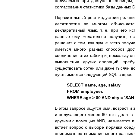
получаемых при доступе к таблицам,
согласования статистики базы данных D
Поразительный рост индустрии реляц
десятилетия во многом объясняетс
декларативный язык, т. е. при его ис
данные ему желательно получить, о
решения о том, как лучше всего получ
иметься много разных способов дос
соединения этих таблиц и, поскольку о
выполнения других операций, треб
существовать сотни или даже тысячи в
пусть имеется следующий SQL-запрос:
SELECT name, age, salary
FROM employees
WHERE age > 60 AND city = ‘SAN 
В этом запросе ищутся имя, возраст и
и получающего менее 60 тыс. долл. в
другими с помощью AND, называется пр
встает вопрос о выборе порядка соед
принимать во внимание много разных 