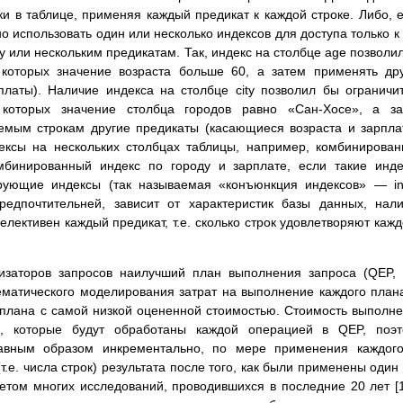
ки в таблице, применяя каждый предикат к каждой строке. Либо, 
 использовать один или несколько индексов для доступа только к
 или нескольким предикатам. Так, индекс на столбце age позволи
 которых значение возраста больше 60, а затем применять др
латы). Наличие индекса на столбце city позволил бы ограничи
 которых значение столбца городов равно «Сан-Хосе», а за
емым строкам другие предикаты (касающиеся возраста и зарпла
ексы на нескольких столбцах таблицы, например, комбинирова
мбинированный индекс по городу и зарплате, если такие инд
ирующие индексы (так называемая «конъюнкция индексов» — i
предпочтительней, зависит от характеристик базы данных, нал
селективен каждый предикат, т.е. сколько строк удовлетворяют каж
изаторов запросов наилучший план выполнения запроса (QEP,
ематического моделирования затрат на выполнение каждого план
плана с самой низкой оцененной стоимостью. Стоимость выполн
к, которые будут обработаны каждой операцией в QEP, поэт
лавным образом инкрементально, по мере применения каждог
.е. числа строк) результата после того, как были применены один
етом многих исследований, проводившихся в последние 20 лет [1