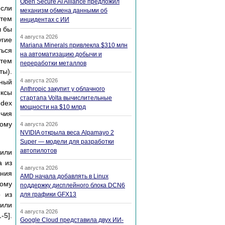
Open Secure AI Alliance предложил
если
механизм обмена данными об
 тем
инцидентах с ИИ
л бы
4 августа 2026
угие
Mariana Minerals привлекла $310 млн
ться
на автоматизацию добычи и
тем
переработки металлов
ты).
4 августа 2026
нный
Anthropic закупит у облачного
ексы
стартапа Volta вычислительные
ndex
мощности на $10 млрд
ичия
дому
4 августа 2026
NVIDIA открыла веса Alpamayo 2
Super — модели для разработки
автопилотов
 или
а из
4 августа 2026
ения
AMD начала добавлять в Linux
ому
поддержку дисплейного блока DCN6
о из
для графики GFX13
 или
4 августа 2026
-5].
Google Cloud представила двух ИИ-