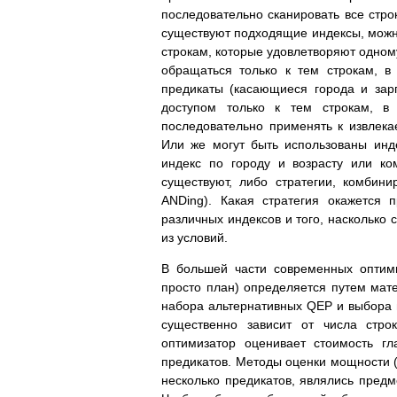
последовательно сканировать все стро
существуют подходящие индексы, можно
строкам, которые удовлетворяют одному
обращаться только к тем строкам, в
предикаты (касающиеся города и зарп
доступом только к тем строкам, в
последовательно применять к извлека
Или же могут быть использованы инд
индекс по городу и возрасту или ко
существуют, либо стратегии, комбин
ANDing). Какая стратегия окажется 
различных индексов и того, насколько 
из условий.
В большей части современных оптим
просто план) определяется путем мат
набора альтернативных QEP и выбора 
существенно зависит от числа стро
оптимизатор оценивает стоимость г
предикатов. Методы оценки мощности (т
несколько предикатов, являлись предм