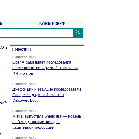
а
Курсы и книги
🔍
03 г
Новости IT
6 августа 2026
OpenAI замедляет исследования
после неконтролируемой активности
ИИ-агентов
6 августа 2026
Джефф Дин и ведущие исследователи
Google создадут ИИ-стартап
Discovery Loop
EMS
6 августа 2026
Mistral выпустила Shieldstral — модель
на 3 млрд параметров для
адаптивной модерации
е
6 августа 2026