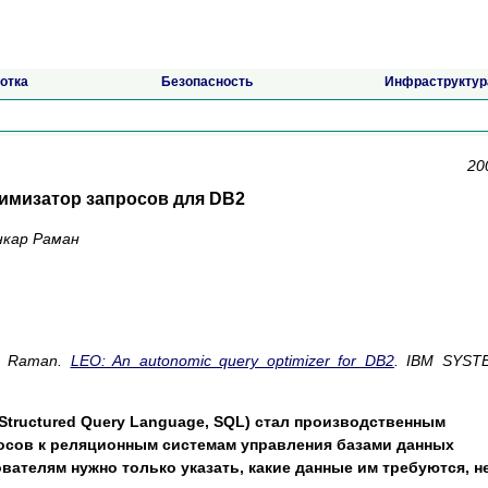
отка
Безопасность
Инфраструктур
20
имизатор запросов для DB2
нкар Раман
V. Raman.
LEO: An autonomic query optimizer for DB2
. IBM SYST
Structured Query Language, SQL) стал производственным
осов к реляционным системам управления базами данных
вателям нужно только указать, какие данные им требуются, н