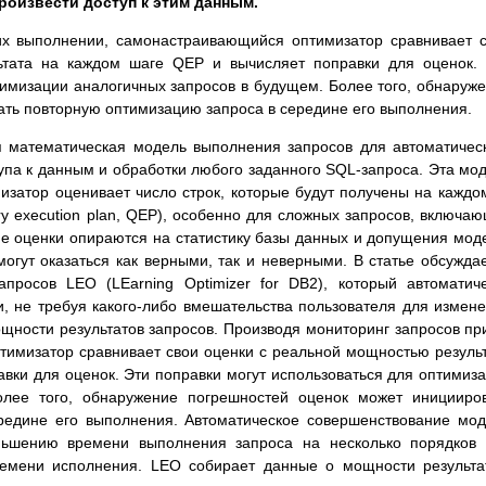
произвести доступ к этим данным.
их выполнении, самонастраивающийся оптимизатор сравнивает 
ьтата на каждом шаге QEP и вычисляет поправки для оценок.
тимизации аналогичных запросов в будущем. Более того, обнаруж
ть повторную оптимизацию запроса в середине его выполнения.
я математическая модель выполнения запросов для автоматичес
па к данным и обработки любого заданного SQL-запроса. Эта мо
мизатор оценивает число строк, которые будут получены на каждо
y execution plan, QEP), особенно для сложных запросов, включа
ие оценки опираются на статистику базы данных и допущения мод
огут оказаться как верными, так и неверными. В статье обсужда
просов LEO (LEarning Optimizer for DB2), который автоматич
, не требуя какого-либо вмешательства пользователя для измен
ощности результатов запросов. Производя мониторинг запросов пр
имизатор сравнивает свои оценки с реальной мощностью резуль
вки для оценок. Эти поправки могут использоваться для оптимиз
олее того, обнаружение погрешностей оценок может иницииро
редине его выполнения. Автоматическое совершенствование мо
ньшению времени выполнения запроса на несколько порядков
ремени исполнения. LEO собирает данные о мощности результа