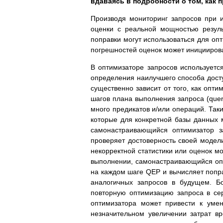
вдаваясь в подробности о том, как 
Производя мониторинг запросов при 
оценки с реальной мощностью резул
поправки могут использоваться для оп
погрешностей оценок может инициирова
В оптимизаторе запросов используетс
определения наилучшего способа досту
существенно зависит от того, как опти
шагов плана выполнения запроса (quer
много предикатов и/или операций. Так
которые для конкретной базы данных м
самонастраивающийся оптимизатор за
проверяет достоверность своей модели
некорректной статистики или оценок м
выполнении, самонастраивающийся опт
на каждом шаге QEP и вычисляет попра
аналогичных запросов в будущем. Б
повторную оптимизацию запроса в се
оптимизатора может привести к уме
незначительном увеличении затрат в