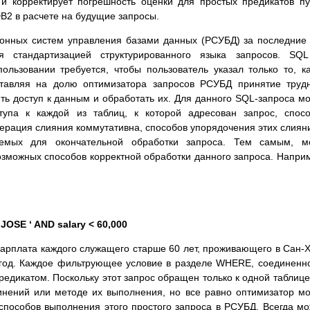
 и корректирует погрешность оценки для простых предикатов п
B2 в расчете на будущие запросы.
ионных систем управления базами данных (РСУБД) за последние
я стандартизацией структурированного языка запросов. SQ
пользовании требуется, чтобы пользователь указал только то, к
ставляя на долю оптимизатора запросов РСУБД принятие труд
ить доступ к данным и обработать их. Для данного SQL-запроса м
тупа к каждой из таблиц, к которой адресован запрос, спос
перация слияния коммутативна, способов упорядочения этих слиян
уемых для окончательной обработки запроса. Тем самым, мо
озможных способов корректной обработки данного запроса. Напри
JOSE ‘ AND salary < 60,000
 зарплата каждого служащего старше 60 лет, проживающего в Сан-
 год. Каждое фильтрующее условие в разделе WHERE, соединенн
едикатом. Поскольку этот запрос обращен только к одной таблице
инений или методе их выполнения, но все равно оптимизатор м
способов выполнения этого простого запроса в РСУБД. Всегда м