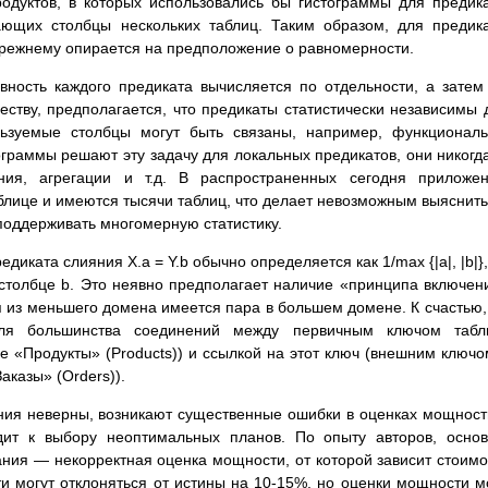
одуктов, в которых использовались бы гистограммы для предик
вающих столбцы нескольких таблиц. Таким образом, для предик
прежнему опирается на предположение о равномерности.
ность каждого предиката вычисляется по отдельности, а затем
еству, предполагается, что предикаты статистически независимы 
льзуемые столбцы могут быть связаны, например, функционал
граммы решают эту задачу для локальных предикатов, они никогд
ия, агрегации и т.д. В распространенных сегодня приложен
блице и имеются тысячи таблиц, что делает невозможным выяснить
поддерживать многомерную статистику.
диката слияния X.a = Y.b обычно определяется как 1/max {|a|, |b|},
 столбце b. Это неявно предполагает наличие «принципа включен
я из меньшего домена имеется пара в большем домене. К счастью,
для большинства соединений между первичным ключом табл
е «Продукты» (Products)) и ссылкой на этот ключ (внешним ключо
аказы» (Orders)).
ения неверны, возникают существенные ошибки в оценках мощност
одит к выбору неоптимальных планов. По опыту авторов, осно
ия — некорректная оценка мощности, от которой зависит стоимо
 могут отклоняться от истины на 10-15%, но оценки мощности м