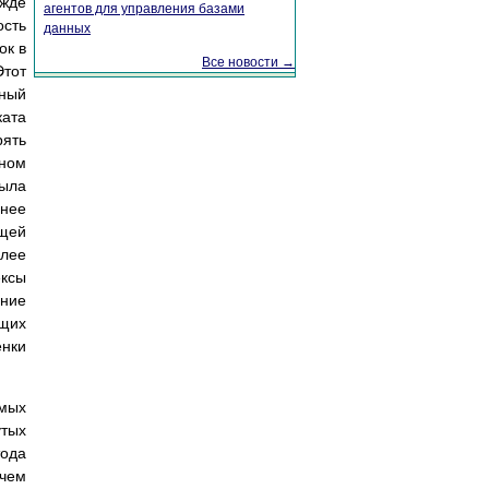
ежде
агентов для управления базами
ость
данных
ок в
Все новости →
Этот
нный
ката
рять
нном
была
нее
щей
олее
ексы
ание
ащих
енки
емых
утых
тода
ичем