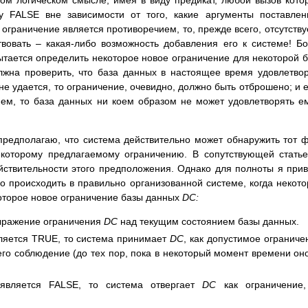
ом логическом смысле, имея в виду предикат, любой вызов кото
ту FALSE вне зависимости от того, какие аргументы поставле
 ограничение является противоречием, то, прежде всего, отсутству
твовать – какая-либо возможность добавления его к системе! Б
пытается определить некоторое новое ограничение для некоторой 
олжна проверить, что база данных в настоящее время удовлетво
не удается, то ограничение, очевидно, должно быть отброшено; и 
ием, то база данных ни коем образом не может удовлетворять е
предполагаю, что система действительно может обнаружить тот ф
екоторому предлагаемому ограничению. В сопутствующей статье
йствительности этого предположения. Однако для полноты я при
но происходить в правильно организованной системе, когда некот
оторое новое ограничение базы данных
DC:
выражение ограничения
DC
над текущим состоянием базы данных.
ляется TRUE, то система принимает
DC
, как допустимое ограниче
его соблюдение (до тех пор, пока в некоторый момент времени он
является FALSE, то система отвергает
DC
как ограничение,