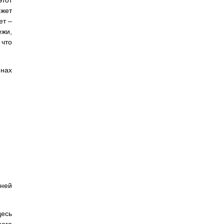
этот
жет
ет –
ежи,
 что
инах
 ней
десь