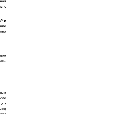
нная
ны с
ь
P
и
ение
 она
щая
ить,
ным
исло
то к
ьно)