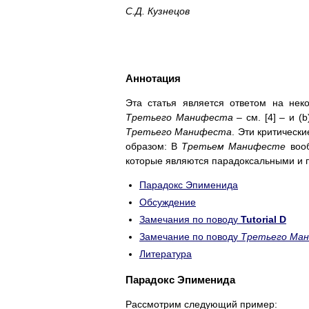
С.Д. Кузнецов
Аннотация
Эта статья является ответом на нек
Третьего Манифеста –
см. [4] – и (
Третьего Манифеста
. Эти критическ
образом: В
Третьем Манифесте
воо
которые являются парадоксальными и
Парадокс Эпименида
Обсуждение
Замечания по поводу
Tutorial D
Замечание по поводу
Третьего Ма
Литература
Парадокс Эпименида
Рассмотрим следующий пример: