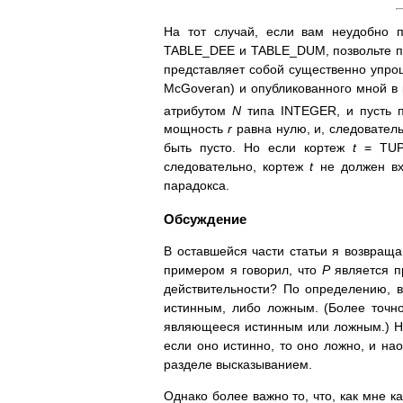
На тот случай, если вам неудобно 
TABLE_DEE и TABLE_DUM, позвольте пр
представляет собой существенно упро
McGoveran) и опубликованного мной в
атрибутом
N
типа INTEGER, и пусть 
мощность
r
равна нулю, и, следовател
быть пусто. Но если кортеж
t
= TUP
следовательно, кортеж
t
не должен в
парадокса.
Обсуждение
В оставшейся части статьи я возвращ
примером я говорил, что
P
является п
действительности? По определению, в
истинным, либо ложным. (Более точно
являющееся истинным или ложным.) Н
если оно истинно, то оно ложно, и нао
разделе высказыванием.
Однако более важно то, что, как мне к