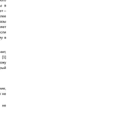
рого
ны в
ет –
олее
базы
ряет
если
му в
акт,
 [1]
вожу
орый
ние,
о не
 не