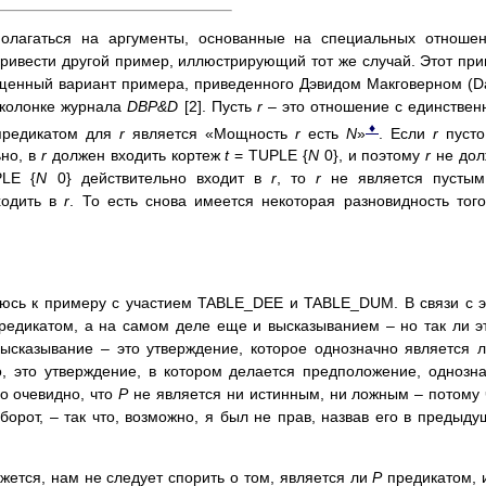
полагаться на аргументы, основанные на специальных отноше
ивести другой пример, иллюстрирующий тот же случай. Этот пр
щенный вариант примера, приведенного Дэвидом Макговерном (D
 колонке журнала
DBP&D
[2]. Пусть
r
– это отношение с единстве
♦
предикатом для
r
является «Мощность
r
есть
N
»
. Если
r
пусто
ьно, в
r
должен входить кортеж
t
= TUPLE {
N
0}, и поэтому
r
не дол
LE {
N
0} действительно входит в
r
, то
r
не является пустым
ходить в
r
. То есть снова имеется некоторая разновидность тог
аюсь к примеру с участием TABLE_DEE и TABLE_DUM. В связи с 
редикатом, а на самом деле еще и высказыванием – но так ли э
ысказывание – это утверждение, которое однозначно является 
, это утверждение, в котором делается предположение, однозн
о очевидно, что
P
не является ни истинным, ни ложным – потому 
борот, – так что, возможно, я был не прав, назвав его в предыд
ажется, нам не следует спорить о том, является ли
P
предикатом, 