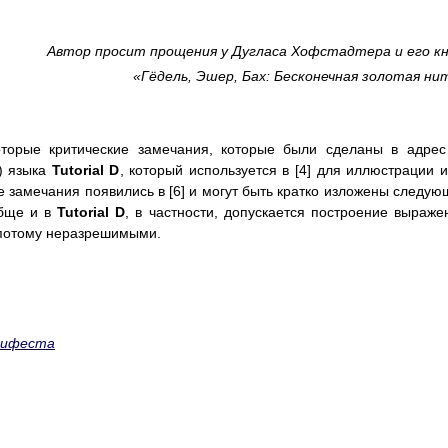
Автор просит прощения у Дугласа Хофстадтера и его к
«Гёдель, Эшер, Бах: Бесконечная золотая ни
оторые критические замечания, которые были сделаны в адрес
b) языка
Tutorial D
, который используется в [4] для иллюстрации 
ие замечания появились в [6] и могут быть кратко изложены следу
бще и в
Tutorial D
, в частности, допускается построение выраже
 потому неразрешимыми.
нифеста