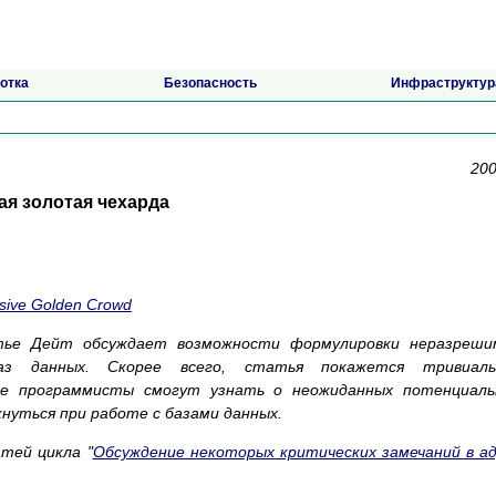
отка
Безопасность
Инфраструктур
200
ая золотая чехарда
rsive Golden Crowd
тье Дейт обсуждает возможности формулировки неразреши
аз данных. Скорее всего, статья покажется тривиаль
ие программисты смогут узнать о неожиданных потенциаль
нуться при работе с базами данных.
тей цикла "
Обсуждение некоторых критических замечаний в а