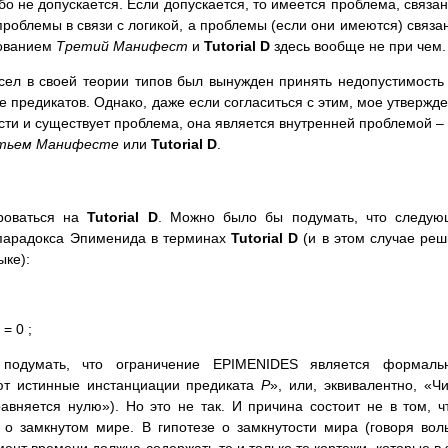
бо не допускается. Если допускается, то имеется проблема, связа
 проблемы в связи с логикой, а проблемы (если они имеются) связа
нованием
Третий Манифест
и
Tutorial D
здесь вообще не при чем.
сел в своей теории типов был вынужден принять недопустимост
е предикатов. Однако, даже если согласиться с этим, мое утвержд
сти и существует проблема, она является внутренней проблемой –
тьем Манифесте
или
Tutorial D
.
ироваться на
Tutorial D
. Можно было бы подумать, что следую
 парадокса Эпименида в терминах
Tutorial D
(и в этом случае реш
ыке):
= 0 ;
подумать, что ограничение EPIMENIDES является формаль
ют истинные инстанциации предиката
P
», или, эквивалентно, «Ч
авняется нулю»). Но это не так. И причина состоит не в том, ч
о замкнутом мире. В гипотезе о замкнутости мира (говоря вол