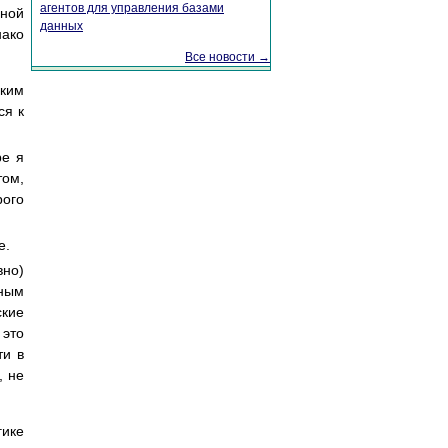
агентов для управления базами
ьной
данных
нако
Все новости →
аким
ся к
ре я
том,
рого
е.
вно)
вным
ские
 это
ти в
, не
гике