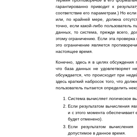
термин
противоречие
в его формальн
гарантированно приводит к результа
соответствие его параметрам.) Но если
или, по крайней мере, должна отсутс
точно, если какой-либо пользователь 
данных, то система, прежде всего, д
этому ограничению. Если эта проверка 
это ограничение является противореч
настоящее время.
Конечно, здесь я в целях обсуждения 
что база данных не удовлетворяет н
обсуждается, что происходит при неде
здесь краткий набросок того, что долж
пользователь пытается определить нек
Система вычисляет логическое 
Если результатом вычисления яв
и с этого момента обеспечивает 
будет отменено).
Если результатом вычисления 
допустимое в данное время.