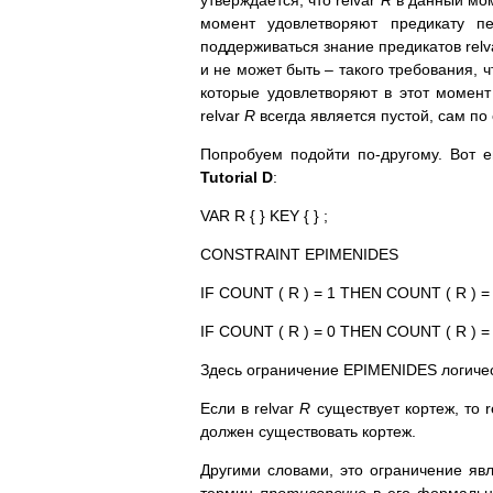
утверждается, что relvar
R
в данный мом
момент удовлетворяют предикату 
поддерживаться знание предикатов relva
и не может быть – такого требования, ч
которые удовлетворяют в этот момен
relvar
R
всегда является пустой, сам по 
Попробуем подойти по-другому. Вот 
Tutorial D
:
VAR R { } KEY { } ;
CONSTRAINT EPIMENIDES
IF COUNT ( R ) = 1 THEN COUNT ( R ) =
IF COUNT ( R ) = 0 THEN COUNT ( R ) = 
Здесь ограничение EPIMENIDES логиче
Если в relvar
R
существует кортеж, то r
должен существовать кортеж.
Другими словами, это ограничение явл