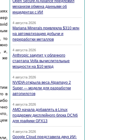
Open Secure AI Alliance предложил
механизм обмена данными об
ниях
инцидентах с ИИ
имер
4 августа 2026
avid
Mariana Minerals привлекла $310 млн
нным
на автоматизацию добычи и
, то
переработки металлов
жно
4 августа 2026
, и,
Anthropic закупит у облачного
о же
стартапа Volta вычислительные
мощности на $10 млрд
4 августа 2026
NVIDIA открыла веса Alpamayo 2
этим
Super — модели для разработки
то в
автопилотов
либо
4 августа 2026
ачно
AMD начала добавлять в Linux
что,
поддержку дисплейного блока DCN6
ущем
для графики GFX13
4 августа 2026
Google Cloud представила двух ИИ-
или,