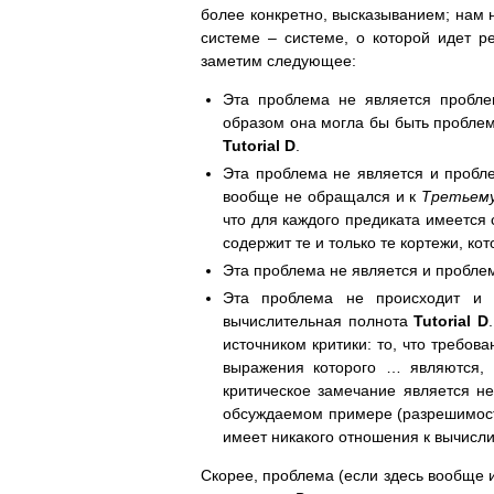
более конкретно, высказыванием; нам 
системе – системе, о которой идет р
заметим следующее:
Эта проблема не является пробл
образом она могла бы быть проблем
Tutorial D
.
Эта проблема не является и пробл
вообще не обращался и к
Третьем
что для каждого предиката имеется
содержит те и только те кортежи, к
Эта проблема не является и проблем
Эта проблема не происходит и
вычислительная полнота
Tutorial D
источником критики: то, что требов
выражения которого … являются, 
критическое замечание является не
обсуждаемом примере (разрешимости
имеет никакого отношения к вычисл
Скорее, проблема (если здесь вообще 