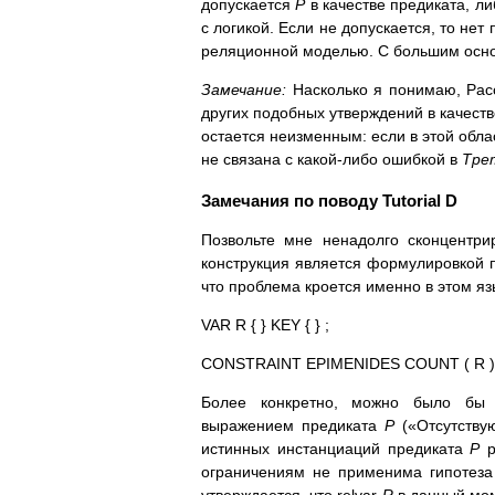
допускается
P
в качестве предиката, ли
с логикой. Если не допускается, то нет
реляционной моделью. С большим ос
Замечание:
Насколько я понимаю, Рас
других подобных утверждений в качеств
остается неизменным: если в этой обла
не связана с какой-либо ошибкой в
Тре
Замечания по поводу
Tutorial D
Позвольте мне ненадолго сконцентр
конструкция является формулировкой
что проблема кроется именно в этом яз
VAR R { } KEY { } ;
CONSTRAINT EPIMENIDES COUNT ( R ) 
Более конкретно, можно было бы 
выражением предиката
P
(«Отсутству
истинных инстанциаций предиката
P
р
ограничениям не применима гипотеза 