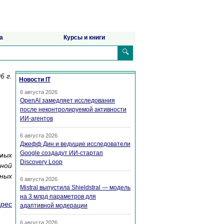
а
Курсы и книги
🔍
6 г.
Новости IT
6 августа 2026
OpenAI замедляет исследования
после неконтролируемой активности
ИИ-агентов
6 августа 2026
Джефф Дин и ведущие исследователи
Google создадут ИИ-стартап
мых
Discovery Loop
ной
ных
6 августа 2026
Mistral выпустила Shieldstral — модель
на 3 млрд параметров для
дрес
адаптивной модерации
6 августа 2026