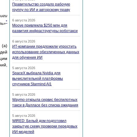
Правительство создало рабочую
группу по ИИ и авторскому праву
ниги
6 августа 2026
*
ть»
Moove привлекла $250 млн для
развития инфраструктуры роботакси
6 августа 2026
 (a)
ИТ-компании предложили упростить
идей
использование обезличенных данных
для обучения ИИ
ющим
ний,
5 августа 2026
SpaceX выбрала Nvidia для
вычислительной платформы
спутников Starmind AI1
5 августа 2026
Waymo открыла сервис беспилотных
такси в Далласе без списка ожидания
5 августа 2026
WIRED: Белый дом подготовил
закрытую схему проверки передовых
ИИ-моделей