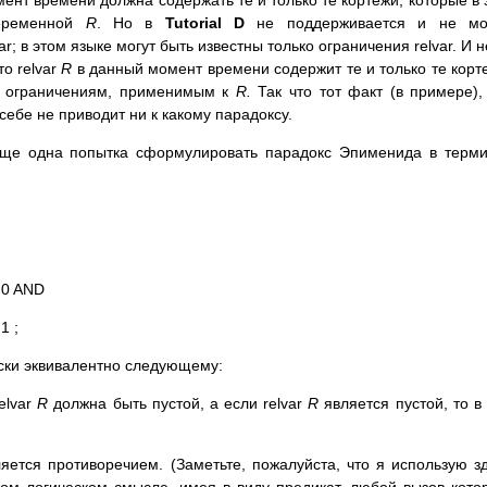
ент времени должна содержать те и только те кортежи, которые в 
переменной
R
. Но в
Tutorial D
не поддерживается и не мо
r; в этом языке могут быть известны только ограничения relvar. И н
то relvar
R
в данный момент времени содержит те и только те корт
т ограничениям, применимым к
R.
Так что тот факт (в примере),
себе не приводит ни к какому парадоксу.
еще одна попытка сформулировать парадокс Эпименида в терм
 0 AND
1 ;
ски эквивалентно следующему:
elvar
R
должна быть пустой, а если relvar
R
является пустой, то в
яется противоречием. (Заметьте, пожалуйста, что я использую з