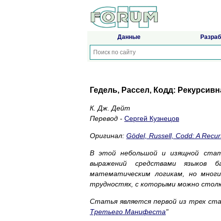
Данные
Разраб
Гедель, Рассел, Кодд: Рекурсивн
К. Дж. Дейт
Перевод -
Сергей Кузнецов
Оригинал:
Gödel, Russell, Codd: A Recu
В этой небольшой и изящной ста
выражений средствами языков б
математическим логикам, но мног
трудностях, с которыми можно столк
Статья является первой из трех ста
Третьего Манифеста
"