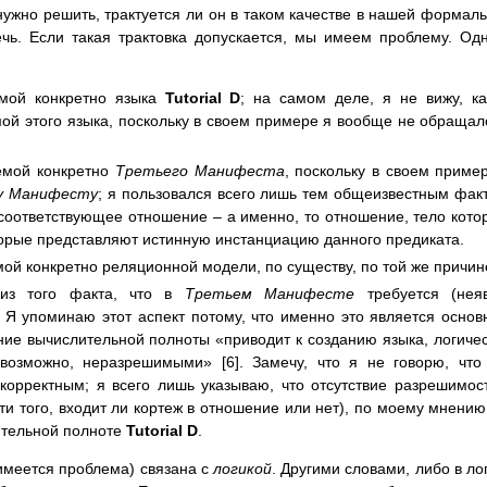
нужно решить, трактуется ли он в таком качестве в нашей формал
ечь. Если такая трактовка допускается, мы имеем проблему. Од
емой конкретно языка
Tutorial D
; на самом деле, я не вижу, к
ой этого языка, поскольку в своем примере я вообще не обращал
емой конкретно
Третьего Манифеста
, поскольку в своем приме
у Манифесту
; я пользовался всего лишь тем общеизвестным фак
 соответствующее отношение – а именно, то отношение, тело кото
оторые представляют истинную инстанциацию данного предиката.
ой конкретно реляционной модели, по существу, по той же причин
 из того факта, что в
Третьем Манифесте
требуется (нея
. Я упоминаю этот аспект потому, что именно это является осно
ание вычислительной полноты «приводит к созданию языка, логиче
возможно, неразрешимыми» [6]. Замечу, что я не говорю, что
корректным; я всего лишь указываю, что отсутствие разрешимос
 того, входит ли кортеж в отношение или нет), по моему мнению
ительной полноте
Tutorial D
.
имеется проблема) связана с
логикой
. Другими словами, либо в ло