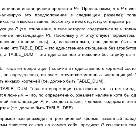
т истинная инстанциация предиката
P
». Предположим, что
P
являе
нализирую это предположение в следующем разделе); тогд
икат, но и высказывание, поскольку в нем отсутствуют параметры.
твующее
P
(т.е. отношение, в теле которого содержаться те и тольк
стинные инстанциации
P
). Поскольку у
P
отсутствуют параметры
тношение степени ноль), и, следовательно, оно должно быть 
ню, что TABLE_DEE – это единственное отношение без атрибутов
), а TABLE_DUM – это единственное отношение без атрибутов и
. Тогда интерпретация (наличие в
r
единственного кортежа) состо
, по определению, означает отсутствие истинных инстанциаций
ь никаких кортежей (т.е. должно быть TABLE_DUM).
 TABLE_ DUM. Тогда интерпретация (того факта, что в
r
нет ни од
ся ложным – что, по определению, означает наличие хотя бы о
инной инстанциации
P
, и, следовательно,
r
должно содержать хот
ртеж (т.е. должно быть TABLE_ DEE).
 пример воспроизводит в реляционной форме известный пара
емы является ссылка на самого себя: предикат
P
ссылается сам