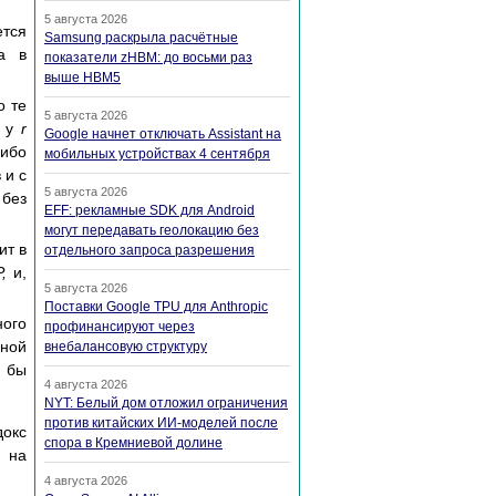
5 августа 2026
тся
Samsung раскрыла расчётные
а в
показатели zHBM: до восьми раз
выше HBM5
о те
5 августа 2026
, у
r
Google начнет отключать Assistant на
либо
мобильных устройствах 4 сентября
 и с
5 августа 2026
 без
EFF: рекламные SDK для Android
могут передавать геолокацию без
ит в
отдельного запроса разрешения
P,
и,
5 августа 2026
Поставки Google TPU для Anthropic
ного
профинансируют через
дной
внебалансовую структуру
я бы
4 августа 2026
NYT: Белый дом отложил ограничения
против китайских ИИ-моделей после
докс
спора в Кремниевой долине
 на
4 августа 2026