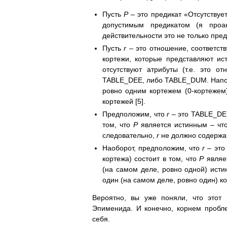
Пусть
P
– это предикат «Отсутствуе
допустимым предикатом (я проа
действительности это не только пред
Пусть
r
– это отношение, соответс
кортежи, которые представляют и
отсутствуют атрибуты (т.е. это о
TABLE_DEE, либо TABLE_DUM. Напом
ровно одним кортежем (0-кортежем
кортежей [5].
Предположим, что
r
– это TABLE_DEE
том, что
P
является истинным – что
следовательно,
r
не должно содержат
Наоборот, предположим, что
r
– это
кортежа) состоит в том, что
P
являет
(на самом деле, ровно одной) ист
один (на самом деле, ровно один) ко
Вероятно, вы уже поняли, что этот
Эпименида. И конечно, корнем пробл
себя.