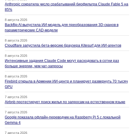
Anthropic сократила число срабатываний биофильтра Claude Fable 5 на
85%
8 августа 2026
Backflip AI выпустила ИИ-модель для преобразования 3D-сканов в
параметрические CAD-модели
8 августа 2026
Cloudflare запустила бета-версию браузера Kitesurf для ИИ-агентов
8 августа 2026
Интенсивные задания Claude Code могут расходовать в сотни раз
больше энергии, чем чат-запросы
8 августа 2026
Firebird открыла в Армении ИИ-центр и планирует развернуть 70 тысяч
GPU
7 августа 2026
Airbnb протестирует поиск жилья по запросам на естественном языке
7 августа 2026
Google показала офлайн-переводчик на Raspberry Pi 5 с локальной
Gemma 4
7 августа 2026