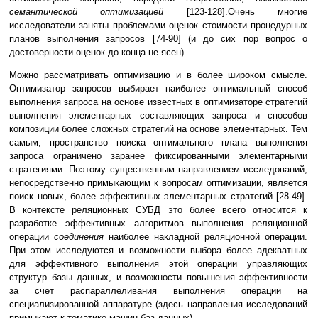
семантической оптимизацией
[123-128].Очень многие
исследователи заняты проблемами оценок стоимости процедурных
планов выполнения запросов [74-90] (и до сих пор вопрос о
достоверности оценок до конца не ясен).
Можно рассматривать оптимизацию и в более широком смысле.
Оптимизатор запросов выбирает наиболее оптимальный способ
выполнения запроса на основе известных в оптимизаторе стратегий
выполнения элементарных составляющих запроса и способов
композиции более сложных стратегий на основе элементарных. Тем
самым, пространство поиска оптимального плана выполнения
запроса ограничено заранее фиксированными элементарными
стратегиями. Поэтому существенным направлением исследований,
непосредственно примыкающим к вопросам оптимизации, является
поиск новых, более эффективных элементарных стратегий [28-49].
В контексте реляционных СУБД это более всего относится к
разработке эффективных алгоритмов выполнения реляционной
операции
соединения
наиболее накладной реляционной операции.
При этом исследуются и возможности выбора более адекватных
для эффективного выполнения этой операции управляющих
структур базы данных, и возможности повышения эффективности
за счет распараллеливания выполнения операции на
специализированной аппаратуре (здесь направления исследований
примыкают к тематике машин баз данных).