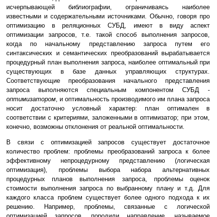
исчерпывающей библиографии, ограничиваясь наиболее
известными и содержательными источниками. Обычно, говоря про
оптимизацию в реляционных СУБД, имеют в виду аспект
оптимизации запросов, т.е. такой способ выполнения запросов,
когда по начальному представлению запроса путем его
синтаксических и семантических преобразований вырабатывается
процедурный план выполнения запроса, наиболее оптимальный при
существующих в базе данных управляющих структурах.
Соответствующие преобразования начального представления
запроса выполняются специальным компонентом СУБД -
оптимизатором
, и оптимальность производимого им плана запроса
носит достаточно условный характер: план оптимален в
соответствии с критериями, заложенными в оптимизатор; при этом,
конечно, возможны отклонения от реальной оптимальности.
В связи с оптимизацией запросов существует достаточное
количество проблем: проблемы преобразований запроса к более
эффективному непроцедурному представлению (логическая
оптимизация), проблемы выбора набора альтернативных
процедурных планов выполнения запроса, проблемы оценок
стоимости выполнения запроса по выбранному плану и т.д. Для
каждого класса проблем существует более одного подхода к их
решению. Например, проблемы, связанные с логической
оптимизацией запросов, породили направление, называемое