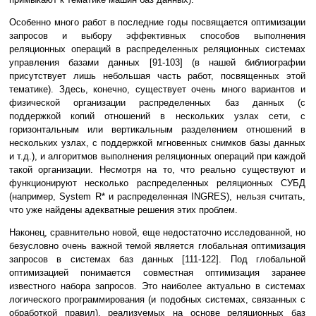
Особенно много работ в последние годы посвящается оптимизации
запросов и выбору эффективных способов выполнения
реляционных операций в распределенных реляционных системах
управления базами данных [91-103] (в нашей библиографии
присутствует лишь небольшая часть работ, посвященных этой
тематике). Здесь, конечно, существует очень много вариантов и
физической организации распределенных баз данных (с
поддержкой копий отношений в нескольких узлах сети, с
горизонтальным или вертикальным разделением отношений в
нескольких узлах, с поддержкой мгновенных снимков базы данных
и т.д.), и алгоритмов выполнения реляционных операций при каждой
такой организации. Несмотря на то, что реально существуют и
функционируют несколько распределенных реляционных СУБД
(например, System R* и распределенная INGRES), нельзя считать,
что уже найдены адекватные решения этих проблем.
Наконец, сравнительно новой, еще недостаточно исследованной, но
безусловно очень важной темой является глобальная оптимизация
запросов в системах баз данных [111-122]. Под глобальной
оптимизацией понимается совместная оптимизация заранее
известного набора запросов. Это наиболее актуально в системах
логического программирования (и подобных системах, связанных с
обработкой правил), реализуемых на основе реляционных баз