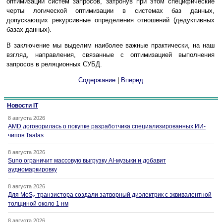
оптимизации систем запросов, затронув при этом специфические
черты логической оптимизации в системах баз данных,
допускающих рекурсивные определения отношений (дедуктивных
базах данных).
В заключение мы выделим наиболее важные практически, на наш
взгляд, направления, связанные с оптимизацией выполнения
запросов в реляционных СУБД.
Содержание
|
Вперед
Новости IT
8 августа 2026
AMD договорилась о покупке разработчика специализированных ИИ-
чипов Taalas
8 августа 2026
Suno ограничит массовую выгрузку AI-музыки и добавит
аудиомаркировку
8 августа 2026
Для MoS₂-транзистора создали затворный диэлектрик с эквивалентной
толщиной около 1 нм
8 августа 2026