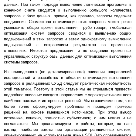
данных. При таком подходе выполнение логической программы в
конечном счете сводится к выполнению большого количества
запросов к базе данных, причем, как правило, запросы содержат
соединения. Совместная оптимизация этих запросов может резко
уменьшить общее время выполнения. Грубо говоря, глобальная
оптимизация систем запросов сводится к выявлению общих
подвыражений в этих запросах и затем однократному вычислению
подвыражений с сохранением результатов во временных
отношениях. Имеются предложения и по созданию временных
управляющих структур базы данных для оптимизации выполнения
системы запросов.
Из приведенного (не детализированного) описания направлений
исследований и разработок в области оптимизации выполнения
запросов в реляционных СУБД следует практическая необъятность
этой тематики. Поэтому в этой статье мы не стремимся привести
подробное описание каждого направления с характеристиками всех
наиболее важных и интересных решений. Мы ограничимся тем, что
более точно сформулируем проблемы и приведем примеры
решений на основе имеющихся источников. При этом выбор
источника, конечно, полностью субъективен; с ним можно и не
соглашаться. Мы проанализируем те работы, которые, на наш
взгляд, наиболее важны при организации реляционных систем,
ориентированных на использование языка SQL (это оправдывается