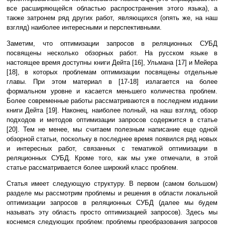
все расширяющейся областью распространения этого языка), а
также затронем ряд других работ, являющихся (опять же, на наш
взгляд) наиболее интересными и перспективными.
Заметим, что оптимизации запросов в реляционных СУБД
посвящены несколько обзорных работ. На русском языке в
настоящее время доступны книги Дейта [16], Ульмана [17] и Мейера
[18], в которых проблемам оптимизации посвящены отдельные
главы. При этом материал в [17-18] излагается на более
формальном уровне и касается меньшего количества проблем.
Более современные работы рассматриваются в последнем издании
книги Дейта [19]. Наконец, наиболее полный, на наш взгляд, обзор
подходов и методов оптимизации запросов содержится в статье
[20]. Тем не менее, мы считаем полезным написание еще одной
обзорной статьи, поскольку в последнее время появился ряд новых
и интересных работ, связанных с тематикой оптимизации в
реляционных СУБД. Кроме того, как мы уже отмечали, в этой
статье рассматривается более широкий класс проблем.
Статья имеет следующую структуру. В первом (самом большом)
разделе мы рассмотрим проблемы и решения в области локальной
оптимизации запросов в реляционных СУБД (далее мы будем
называть эту область просто оптимизацией запросов). Здесь мы
коснемся следующих проблем: проблемы преобразования запросов