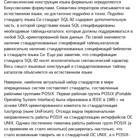
Синтаксические конструкции языка формально определяются
Бекусовскими формулами. Семантика операторов описывается на
естественном языке, но достаточно подробно и точно. Подобно
стандарту языка Си стандарт SQL-92 содержит дополнительную
часть, в которой средствами языка SQL специфицированы
необходимые таблицы-каталоги, которые должны поддерживаться в
любой SQL-ориентированной базе данных. По своей значимости
наличие стандартизованных спецификаций таблиц-каталогов
равносильно наличию стандартизованных спецификаций библиотек
в стандарте языка Си. Еще раз заметим, что спецификации
стандарта SQL-92 носят исключительно синтаксический характер.
Весь смысл языковых конструкций и стандартизованных таблиц-
каталогов объясняется на естественном языке.
Наверное, наиболее актуальный набор стандартов в мире
операционных систем составляют стандарты, составленные
рабочими группами POSIX. Первая рабочая группа POSIX (Portable
Operating System Interface) была образована в IEEE в 1985 г. на
основе UNIX-ориентированного комитета по стандартизации
/usr/group (ныне UniForum). Отсюда видна первоначальная
направленность работы POSIX на стандартизацию интерфейсов ОС
UNIX. Однако постепенно тематика работы рабочих групп POSIX (а
со временем их стало несколько) расширилась настолько, что
стало возможным говорить не о стандартной ОС UNIX, а о POSIX-