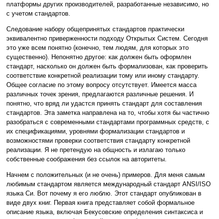
платформы других производителей, разработанные независимо, но
с учетом стандартов.
Следование набору общепринятых стандартов практически
эквивалентно приверженности подходу Открытых Систем. Сегодня
это уже всем понятно (конечно, тем людям, для которых это
существенно). Непонятно другое: как должен быть оформлен
стандарт, насколько он должен быть формализован, как проверить
соответствие конкретной реализации тому или иному стандарту.
Общее согласие по этому вопросу отсутствует. Имеется масса
различных точек зрения, предлагаются различные решения. И
понятно, что вряд ли удастся принять стандарт для составления
стандартов. Эта заметка направлена на то, чтобы хотя бы частично
разобраться с современными стандартами программных средств, с
их спецификациями, уровнями формализации стандартов и
возможностями проверки соответствия стандарту конкретной
реализации. Я не претендую на общность и излагаю только
собственные соображения без ссылок на авторитеты.
Начнем с положительных (и не очень) примеров. Для меня самым
любимым стандартом является международный стандарт ANSI/ISO
языка Си. Вот почему я его люблю. Этот стандарт опубликован в
виде двух книг. Первая книга представляет собой формальное
описание языка, включая Бекусовские определения синтаксиса и