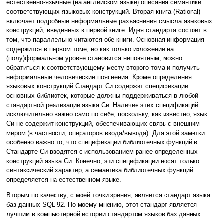
естественно-язычные (на английском языке) описания семантики
соответствующих языковых конструкций. Вторая книга (Rational)
включает подробные неформальные разъяснения смысла языковых
конструкций, введенных в первой книге. Идея стандарта состоит в
том, что параллельно читаются обе книги. Основная информация
содержится в первом томе, но как только изложение на
(полу)формальном уровне становится непонятным, можно
обратиться к соответствующему месту второго тома и получить
неформальные человеческие пояснения. Кроме определения
языковых конструкций Стандарт Си содержит спецификации
основных библиотек, которые должны поддерживаться в любой
стандартной реализации языка Си. Наличие этих спецификаций
исключительно важно само по себе, поскольку, как известно, язык
Си не содержит конструкций, обеспечивающих связь с внешним
миром (в частности, операторов ввода/вывода). Для этой заметки
особенно важно то, что спецификации библиотечных функций в
Стандарте Си вводятся с использованием ранее определенных
конструкций языка Си. Конечно, эти спецификации носят только
синтаксический характер, а семантика библиотечных функций
определяется на естественном языке.
Вторым по качеству, с моей точки зрения, является стандарт языка
баз данных SQL-92. По моему мнению, этот стандарт является
лучшим в компьютерной истории стандартом языков баз данных.