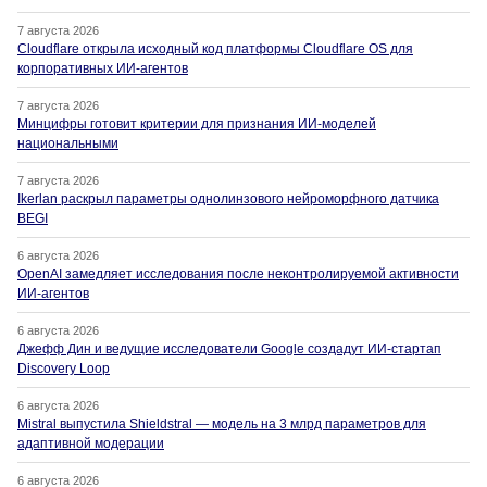
7 августа 2026
Cloudflare открыла исходный код платформы Cloudflare OS для
корпоративных ИИ-агентов
7 августа 2026
Минцифры готовит критерии для признания ИИ-моделей
национальными
7 августа 2026
Ikerlan раскрыл параметры однолинзового нейроморфного датчика
BEGI
6 августа 2026
OpenAI замедляет исследования после неконтролируемой активности
ИИ-агентов
6 августа 2026
Джефф Дин и ведущие исследователи Google создадут ИИ-стартап
Discovery Loop
6 августа 2026
Mistral выпустила Shieldstral — модель на 3 млрд параметров для
адаптивной модерации
6 августа 2026