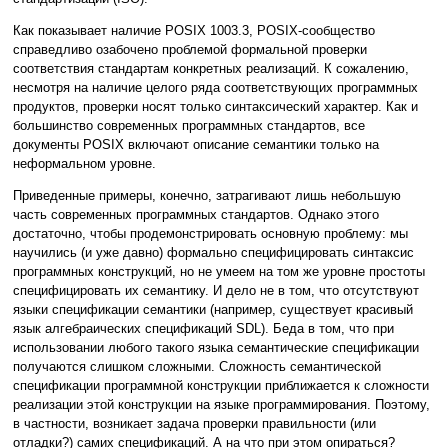
Как показывает наличие POSIX 1003.3, POSIX-сообщество
справедливо озабочено проблемой формальной проверки
соответствия стандартам конкретных реализаций. К сожалению,
несмотря на наличие целого ряда соответствующих программных
продуктов, проверки носят только синтаксический характер. Как и
большинство современных программных стандартов, все
документы POSIX включают описание семантики только на
неформальном уровне.
Приведенные примеры, конечно, затрагивают лишь небольшую
часть современных программных стандартов. Однако этого
достаточно, чтобы продемонстрировать основную проблему: мы
научились (и уже давно) формально специфицировать синтаксис
программных конструкций, но не умеем на том же уровне простоты
специфицировать их семантику. И дело не в том, что отсутствуют
языки спецификации семантики (например, существует красивый
язык алгебраических спецификаций SDL). Беда в том, что при
использовании любого такого языка семантические спецификации
получаются слишком сложными. Сложность семантической
спецификации программной конструкции приближается к сложности
реализации этой конструкции на языке программирования. Поэтому,
в частности, возникает задача проверки правильности (или
отладки?) самих спецификаций. А на что при этом опираться?