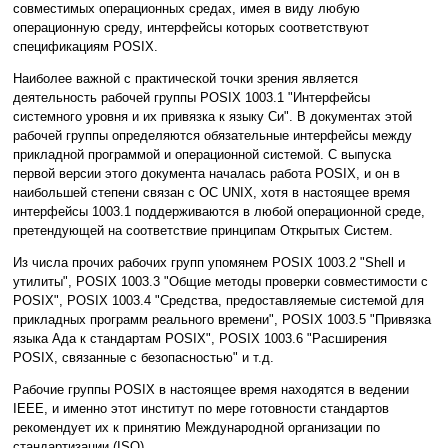
совместимых операционных средах, имея в виду любую
операционную среду, интерфейсы которых соответствуют
спецификациям POSIX.
Наиболее важной с практической точки зрения является
деятельность рабочей группы POSIX 1003.1 "Интерфейсы
системного уровня и их привязка к языку Си". В документах этой
рабочей группы определяются обязательные интерфейсы между
прикладной программой и операционной системой. С выпуска
первой версии этого документа началась работа POSIX, и он в
наибольшей степени связан с ОС UNIX, хотя в настоящее время
интерфейсы 1003.1 поддерживаются в любой операционной среде,
претендующей на соответствие принципам Открытых Систем.
Из числа прочих рабочих групп упомянем POSIX 1003.2 "Shell и
утилиты", POSIX 1003.3 "Общие методы проверки совместимости с
POSIX", POSIX 1003.4 "Средства, предоставляемые системой для
прикладных программ реального времени", POSIX 1003.5 "Привязка
языка Ада к стандартам POSIX", POSIX 1003.6 "Расширения
POSIX, связанные с безопасностью" и т.д.
Рабочие группы POSIX в настоящее время находятся в ведении
IEEE, и именно этот институт по мере готовности стандартов
рекомендует их к принятию Международной организации по
стандартизации (ISO).