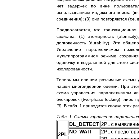
нет задержек по вине пользовате
использованием индексного поиска (ind
соединения); (3) они повторяются (т.е
Предполагается, что транзакционна
свойства: (1) атомарность (atomicity)
долговечность (durability). Эти обще
Управление параллелизмом позво
мультипрограммном режиме, сохраняя 
одиночку в выделенной для этого сист
изолированности.
Теперь мы опишем различные схемы у
нашей многоядерной оценки. При это
схема управления параллелизмом яв
блокировок (two-phase locking), либо
[3]. В табл. 1 приводится сводка этих р
Табл. 1. Схемы управления параллели
DL_DETECT
2PL с выявлени
NO_WAIT
2PL с предотвр
2PL