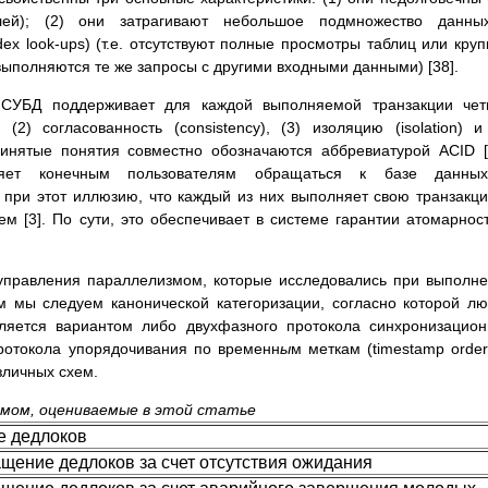
лей); (2) они затрагивают небольшое подмножество данны
ex look-ups) (т.е. отсутствуют полные просмотры таблиц или кру
. выполняются те же запросы с другими входными данными) [38].
я СУБД поддерживает для каждой выполняемой транзакции че
, (2) согласованность (consistency), (3) изоляцию (isolation) и
принятые понятия совместно обозначаются аббревиатурой ACID [
ляет конечным пользователям обращаться к базе данны
при этот иллюзию, что каждый из них выполняет свою транзакц
ем [3]. По сути, это обеспечивает в системе гарантии атомарнос
правления параллелизмом, которые исследовались при выполн
м мы следуем канонической категоризации, согласно которой л
ляется вариантом либо двухфазного протокола синхронизацио
 протокола упорядочивания по временн
ы
м меткам (timestamp order
азличных схем.
змом, оцениваемые в этой статье
е дедлоков
ащение дедлоков за счет отсутствия ожидания