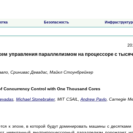
отка
Безопасность
Инфраструктур
201
схем управления параллелизмом на процессоре с тыся
авло, Сринивас Девадас, Майкл Стоунбрейкер
n of Concurrency Control with One Thousand Cores
Devadas
,
Michael Stonebraker
, MIT CSAIL,
Andrew Pavlo
, Carnegie Me
ся к эпохе, в которой будут доминировать машины с десятками
тот невиданный внутрипроцессорный параллелизм порождает н