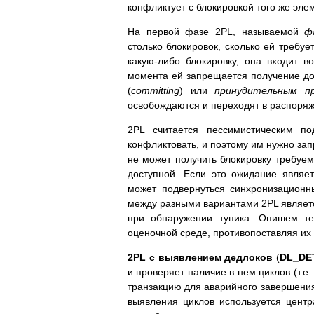
конфликтует с блокировкой того же эле
На первой фазе 2PL, называемой
ф
столько блокировок, сколько ей требуе
какую-либо блокировку, она входит 
момента ей запрещается получение доп
(
committing
) или
принудительным п
освобождаются и переходят в распоряж
2PL считается пессимистическим по
конфликтовать, и поэтому им нужно зап
не может получить блокировку требуем
доступной. Если это ожидание являе
может подвернуться синхронизацион
между разными вариантами 2PL являетс
при обнаружении тупика. Опишем те
оценочной среде, противопоставляя их 
2PL с выявлением дедлоков
(
DL_DE
и проверяет наличие в нем циклов (т.е
транзакцию для аварийного завершения
выявления циклов используется центр