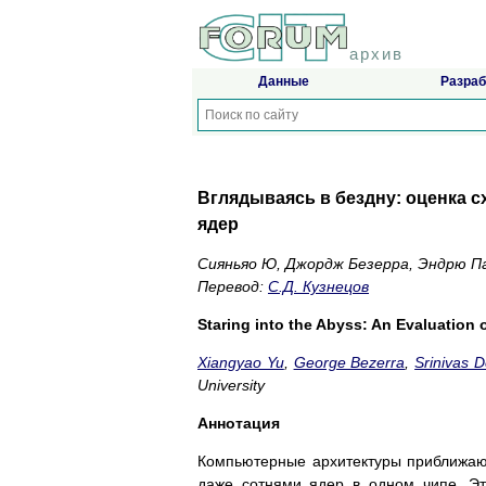
архив
Данные
Разраб
Вглядываясь в бездну: оценка 
ядер
Сияньяо Ю, Джордж Безерра, Эндрю П
Перевод:
С.Д. Кузнецов
Staring into the Abyss: An Evaluatio
Xiangyao Yu
,
George Bezerra
,
Srinivas 
University
Аннотация
Компьютерные архитектуры приближают
даже сотнями ядер в одном чипе. Э