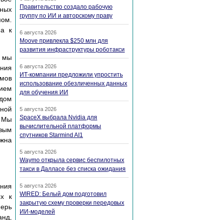
Правительство создало рабочую
нных
группу по ИИ и авторскому праву
мом.
па к
6 августа 2026
Moove привлекла $250 млн для
развития инфраструктуры роботакси
, мы
6 августа 2026
ения
ИТ-компании предложили упростить
тмов
использование обезличенных данных
нием
для обучения ИИ
ждом
ной
5 августа 2026
SpaceX выбрала Nvidia для
. Мы
вычислительной платформы
овым
спутников Starmind AI1
лжна
5 августа 2026
Waymo открыла сервис беспилотных
такси в Далласе без списка ожидания
ения
5 августа 2026
WIRED: Белый дом подготовил
ых к
закрытую схему проверки передовых
перь
ИИ-моделей
анд,