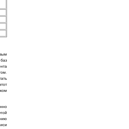
рвым
 баз
ента
том.
тать
этот
ском
енно
угой
ению
писи