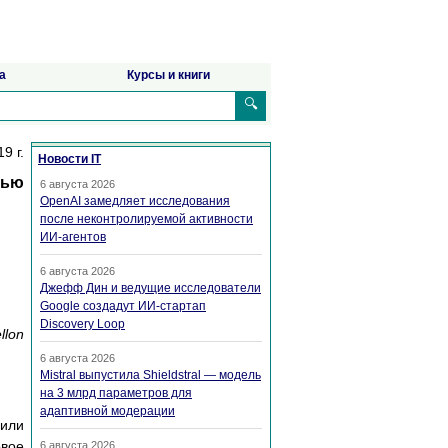
а
Курсы и книги
🔍
9 г.
Новости IT
чью
6 августа 2026
OpenAI замедляет исследования
после неконтролируемой активности
ИИ-агентов
6 августа 2026
Джефф Дин и ведущие исследователи
Google создадут ИИ-стартап
Discovery Loop
llon
6 августа 2026
Mistral выпустила Shieldstral — модель
на 3 млрд параметров для
адаптивной модерации
 или
овое
6 августа 2026