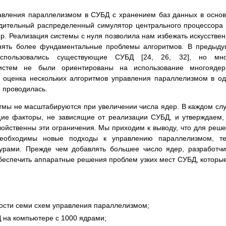
авления параллелизмом в СУБД с хранением баз данных в осно
одительный распределенный симулятор центрального процессора
. Реализация системы с нуля позволила нам избежать искусстве
нять более фундаментальные проблемы алгоритмов. В предыд
использовались существующие СУБД [24, 26, 32], но мно
истем не были ориентированы на использование многоядер
, оценка нескольких алгоритмов управления параллелизмом в о
 проводилась.
итмы не масштабируются при увеличении числа ядер. В каждом сл
е факторы, не зависящие от реализации СУБД, и утверждаем,
йственны эти ограничения. Мы приходим к выводу, что для реш
еобходимы новые подходы к управлению параллелизмом, те
урами. Прежде чем добавлять большее число ядер, разработч
беспечить аппаратные решения проблем узких мест СУБД, которы
ости семи схем управления параллелизмом;
 на компьютере с 1000 ядрами;