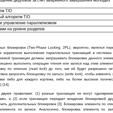
ащение дедлоков за счет аварийного завершения молодых
тм T/O
й алгоритм T/O
е управление параллелизмом
ами на уровне разделов
ых блокировок (Two-Phase Locking, 2PL), вероятно, являлся пе
 корректное выполнение параллельных транзакций в системах
й схемой транзакции должны запрашивать блокировки данного элем
зрешено выполнять операции чтения или записи над этим элемен
овку по чтению
(
read lock
) до того, как ей будет разрешено чи
олжна запросить
блокировку по записи
(
write lock
), чтобы изменять 
вки либо для каждого кортежа, либо на более высоком логиче
 [14].
 двумя правилами: (1) разные транзакции не могут одноврем
ами
, и (2) если транзакция передает владение блокировкой др
учить дополнительных блокировок [3]. Блокировка элемента по чт
элемента по записи. Аналогично, блокировка элемента по за