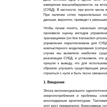
измерение масштабируемости, на кот
(СУБД). В частности, при росте числа
При наличии сотен параллельных пот
данным, вероятно, приведет к уменьше
Чтобы лучше понять, насколько сего
произвели оценку методов управлен
транзакциями (on-line transaction pro
управления параллелизмом для СУБД
компьютерного моделирования (compute
случае мы выявляли наиболее суще
реализации СУБД, и установили, что
пришли к выводу, что для использов
образом улучшать существующие реше
строиться с нуля и быть тесно связанно
1. Введение
Эпоха экспоненциального однопоточно
энергопотребления и проблемы слож
многоядерным архитектурам. Тактовая
этот рост прекратился. Агрессивные 