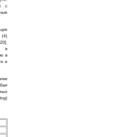
х с
пные
тыре
 (4)
20].
х в
ию в
ти и
ении
юбая
нных
ing)