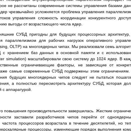
орое не рассчитаны современные системы управления базами да
 ядер чрезвычайно усложняется проблема управления параллелиз
оков управления сложность координации конкурентного досту
нию выгоды от возрастающего числа ядер.
дняшние СУБД пригодны для будущих процессорных архитектур
ия параллелизмом для рабочих нагрузок оперативного управл
cessing, OLTP) на многоядерных чипах. Мы реализовали семь алгори
 с хранением баз данных в основной памяти и с использова
r simulation) масштабировали свою систему до 1024 ядер. В ка
ственные ограничивающие факторы, не зависящие от конкрет
 даже самые современные СУБД подвержены этим ограничениям
ания будущих многоядерных чипов следует не пытаться пошаг
ния, а полностью пересмотреть архитектуру СУБД, которая до
й с аппаратурой.
го повышения производительности завершилась. Жесткие огранич
ности заставили разработчиков чипов перейти от одноядерн
 частота процессоров возрастала в течение десятилетий, но те
суперскалярные процессоры, изменяющие порядок выполнения ком