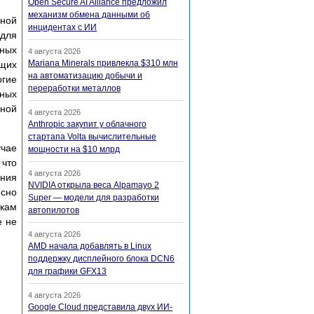
Open Secure AI Alliance предложил
механизм обмена данными об
вной
инцидентах с ИИ
 для
нных
4 августа 2026
Mariana Minerals привлекла $310 млн
ущих
на автоматизацию добычи и
гие
переработки металлов
ных
дной
4 августа 2026
Anthropic закупит у облачного
стартапа Volta вычислительные
учае
мощности на $10 млрд
 что
4 августа 2026
ения
NVIDIA открыла веса Alpamayo 2
сно
Super — модели для разработки
икам
автопилотов
е не
4 августа 2026
AMD начала добавлять в Linux
поддержку дисплейного блока DCN6
для графики GFX13
4 августа 2026
Google Cloud представила двух ИИ-