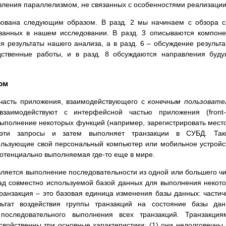
авления параллелизмом, не связанных с особенностями реализации
изована следующим образом. В разд. 2 мы начинаем с обзора 
ванных в нашем исследовании. В разд. 3 описываются компон
я результаты нашего анализа, а в разд. 6 – обсуждение результа
дственные работы, и в разд. 8 обсуждаются направления буд
ом
часть приложения, взаимодействующего с
конечным пользовате
 взаимодействуют с интерфейсной частью приложения (front
 выполнение некоторых функций (например, зарегистрировать мест
 эти запросы и затем выполняет транзакции в СУБД. Так
ользующие свой персональный компьютер или мобильное устройс
отенциально выполняемая где-то еще в мире.
является выполнение последовательности из одной или большего ч
ад совместно используемой базой данных для выполнения некот
Транзакция – это базовая единица изменения базы данных: части
льтат воздействия группы транзакций на состояние базы да
о последовательного выполнения всех транзакций. Транзакци
войственны три основные характеристики: (1) они недолговечны (