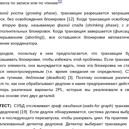
[1]
мента по записи или по чтению
.
азой роста
(
growing phase
), транзакции разрешается запраши
тся, без освобождения блокировок [12]. Когда транзакция освобож
во вторую фазу, называемую
фазой спада
(
shrinking phase
); с э
олнительных блокировок. Когда транзакция завершается (
фиксац
рерыванием
(
aborting
)), все оставшиеся блокировки автоматич
ение координатора.
дходом, поскольку в нем предполагается, что транзакции б
рашивать блокировки, чтобы избежать этой проблемы. Если транза
ого элемента, она вынуждается ждать, пока эта блокировка не ст
тся неконтролируемым (т.е. время ожидания не определено), 
ным тупикам,
дедлокам
(
deadlock
) [3]. Поэтому основным разли
я то, как они обрабатывают дедлоки и какие предпринимают дейс
перь различные варианты 2PL, которые мы реализовали в св
на основе этих двух деталей.
TECT
): СУБД отслеживает
граф ожидания
(
waits-for graph
) транза
. дедлоков) [19]. Если дедлок обнаруживается, система должна выб
 и последующего перезапуска, чтобы разорвать цикл. На практике
ализованный детектор дедлоков. Детектор выбирает транзакцию