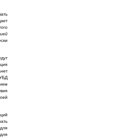
вать
дает
того
ией
ески
удут
кция
анет
СУБД
чием
твия
оей
кций
рать
 для
 для