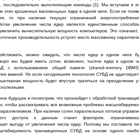
м, последовательно выполняющим команды [1]. Мы вступаем в э
м этих крошечных маломощных ядер в одном чипе. Если не появ
гия, то при наличии текущих ограничений энергопотреблени
ботки увеличение числа ядер является единственным способо
увеличить вычислительную мощность компьютеров. Это означает,
оточная производительность уступят место массивному параллел
ействовать, можно ожидать, что число ядер в одном чипе б
Скоро мы будем иметь сотни, возможно, тысячи ядер в одном ч
УБД с использованием общей памяти (shared-memory DBMS
лее важной. Но если сегодняшняя технология СУБД не адаптирует
пьютерная мощность будет впустую тратиться на преодоление у
есполезными.
шное будущее и посмотрим, что произойдет с обработкой транзакци
го, чтобы рассматривать все возможные проблемы масштабируемо
параллелизмом. При наличии сотен параллельных потоков управл
тного доступа к данным станет фактором, ограничиваю
ьшит выгоду от увеличения числа ядер. Поэтому мы поставили п
сштабируемость транзакционных СУБД на основе одного наиб