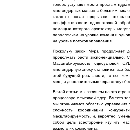
теперь уступают место простым ядра
многоядерных машин с большим число
какая-то новая прорывная техноло
неэффективности однопоточной обра
помощью которого архитекторы могут 
параллелизм на уровне команд и одноп
на уровне потоков управления.
Поскольку закон Мура продолжает д
продолжать расти экспоненциально. 
Масштабируемость одноузловой С
многоядерную эпоху становится все бо
этой будущей реальности, то вся ком
мест, и дополнительные ядра станут б
В этой статье мы взглянем на это стра
процессоре с тысячей ядер. Вместо то
мы ограничимся областью управления 
сложность координации конкурен
масштабируемость, и, вероятно, умен
собой цель всесторонне изучить ма
важного их компонента.