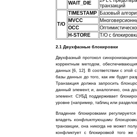
2PL с предотвр
WAIT_DIE
транзакций
TIMESTAMP
Базовый алгори
MVCC
Многоверсионны
T/O
OCC
Оптимистическо
H-STORE
T/O с блокировк
2.1 Двухфазные блокировки
Двухфазный протокол синхронизационн
корректным методом, обеспечивающим
данных [6, 12]. В соответствии с это
базы данных до того, как им будет ра
Транзакция должна запросить
блокир
данный элемент, и, аналогично, она д
элемент. СУБД поддерживает блокиро
уровне (например, таблиц или разделов)
Владение блокировками регулируется
владеть
конфликтующими блокировк
транзакции, она никогда не может пол
конфликтует с блокировкой того же 