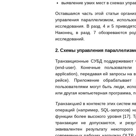
выявление узких мест в схемах упр
Оставшаяся часть этой статьи орган
управления параллелизмом, использо
исследования. В разд. 4 и 5 приводятс
Наконец, в разд. 7 обозреваются ро
исследований.
2. Схемы управления параллелизм
Транзакционные СУБД поддерживают 
(end-user). Конечные пользователи
application), передавая ей запросы на
рейсе). Приложение обрабатывает
пользователями могут быть люди, исп
или другая компьютерная программа, п
Транзакцией
в контексте этих систем 
операций (например, SQL-запросов) н
функции более высокого уровня [17]. 
транзакции не допускаются, и резу
эквивалентен результату некоторог
современных рабочих нагрузках OLTP с