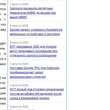
поху
5 августа 2026
Samsung раскрыла расчётные
ится
показатели zHBM: до восьми раз
я и
выше HBM5
м, с
 что
5 августа 2026
изму
Google начнет отключать Assistant на
мобильных устройствах 4 сентября
5 августа 2026
удет
EFF: рекламные SDK для Android
ипе.
могут передавать геолокацию без
) в
отдельного запроса разрешения
ся к
зких
5 августа 2026
Поставки Google TPU для Anthropic
профинансируют через
внебалансовую структуру
й на
сти,
4 августа 2026
ения
NYT: Белый дом отложил ограничения
щим
против китайских ИИ-моделей после
еред
спора в Кремниевой долине
олее
4 августа 2026