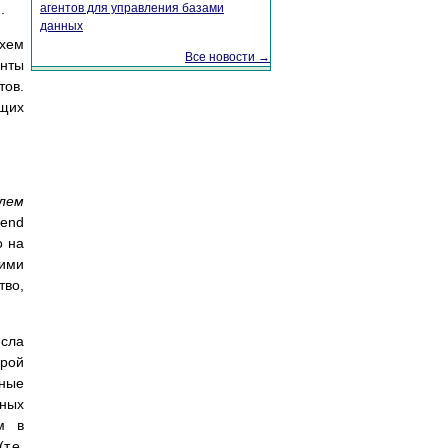
.
агентов для управления базами
данных
схем
Все новости →
енты
тов.
ущих
лем
-end
о на
ими
тво,
исла
орой
чные
нных
ям в
т.е.