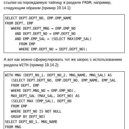
ссылки на порождаемую таблицу в разделе
FROM
, например,
следующим образом (пример 19.14.1):
SELECT DEPT.DEPT_NO, EMP.EMP_NAME

FROM DEPT, EMP 

   WHERE DEPT.DEPT_MNG = EMP.EMP_NO

     AND DEPT.DEPT_NO = EMP.DEPT_NO

     AND EMP.EMP_SAL = (SELECT MAX(EMP_SAL)

       FROM EMP

А вот как можно сформулировать тот же запрос с использованием
раздела
WITH
(пример 19.14.2):
WITH MNG (DEPT_NO_1, DEPT_NO_2, MNG_NAME, MNG_SAL) AS

   (SELECT DEPT.DEPT_NO, EMP.DEPT_NO, EMP_NAME, EMP_SAL

   FROM DEPT, EMP

   WHERE DEPT.MNG_NO = EMP.EMP_NO),

   MAX_DEPT_SAL (MAX_SAL, DEPT_NO) AS

   (SELECT MAX (EMP_SAL), DEPT_NO

   FROM EMP

   WHERE DEPT_NO IS NOT NULL

   GROUP BY DEPT_NO)

SELECT DEPT_NO_1, MNG_NAME

FROM MNG
