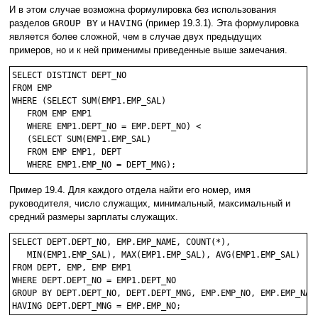
И в этом случае возможна формулировка без использования
разделов
GROUP BY
и
HAVING
(пример 19.3.1). Эта формулировка
является более сложной, чем в случае двух предыдущих
примеров, но и к ней применимы приведенные выше замечания.
SELECT DISTINCT DEPT_NO

FROM EMP

WHERE (SELECT SUM(EMP1.EMP_SAL)

   FROM EMP EMP1

   WHERE EMP1.DEPT_NO = EMP.DEPT_NO) < 

   (SELECT SUM(EMP1.EMP_SAL)

   FROM EMP EMP1, DEPT

Пример 19.4. Для каждого отдела найти его номер, имя
руководителя, число служащих, минимальный, максимальный и
средний размеры зарплаты служащих.
SELECT DEPT.DEPT_NO, EMP.EMP_NAME, COUNT(*), 

   MIN(EMP1.EMP_SAL), MAX(EMP1.EMP_SAL), AVG(EMP1.EMP_SAL)

FROM DEPT, EMP, EMP EMP1

WHERE DEPT.DEPT_NO = EMP1.DEPT_NO

GROUP BY DEPT.DEPT_NO, DEPT.DEPT_MNG, EMP.EMP_NO, EMP.EMP_NAME