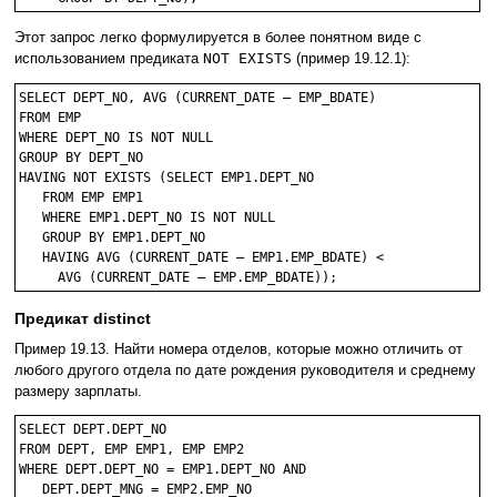
Этот запрос легко формулируется в более понятном виде с
использованием предиката
NOT EXISTS
(пример 19.12.1):
SELECT DEPT_NO, AVG (CURRENT_DATE – EMP_BDATE)

FROM EMP

WHERE DEPT_NO IS NOT NULL

GROUP BY DEPT_NO

HAVING NOT EXISTS (SELECT EMP1.DEPT_NO

   FROM EMP EMP1

   WHERE EMP1.DEPT_NO IS NOT NULL

   GROUP BY EMP1.DEPT_NO

   HAVING AVG (CURRENT_DATE – EMP1.EMP_BDATE) <

Предикат distinct
Пример 19.13. Найти номера отделов, которые можно отличить от
любого другого отдела по дате рождения руководителя и среднему
размеру зарплаты.
SELECT DEPT.DEPT_NO

FROM DEPT, EMP EMP1, EMP EMP2

WHERE DEPT.DEPT_NO = EMP1.DEPT_NO AND

   DEPT.DEPT_MNG = EMP2.EMP_NO
