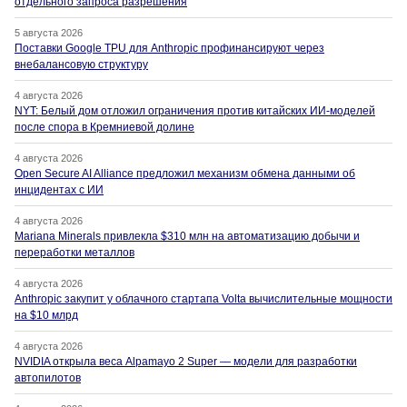
отдельного запроса разрешения
5 августа 2026
Поставки Google TPU для Anthropic профинансируют через
внебалансовую структуру
4 августа 2026
NYT: Белый дом отложил ограничения против китайских ИИ-моделей
после спора в Кремниевой долине
4 августа 2026
Open Secure AI Alliance предложил механизм обмена данными об
инцидентах с ИИ
4 августа 2026
Mariana Minerals привлекла $310 млн на автоматизацию добычи и
переработки металлов
4 августа 2026
Anthropic закупит у облачного стартапа Volta вычислительные мощности
на $10 млрд
4 августа 2026
NVIDIA открыла веса Alpamayo 2 Super — модели для разработки
автопилотов