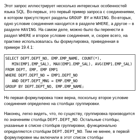
Этот запрос иллюстрирует несколько интересных особенностей
языка SQL. Во-первых, это первый пример запроса с соединениями,
в котором присутствуют разделы
GROUP BY
и
HAVING
. Во-вторых,
одно условие соединения находится в разделе
WHERE
, а другое – в
разделе
HAVING
. На самом деле, можно было бы перенести в
раздел
WHERE
и второе условие соединения, и, скорее всего, на
практике использовалась бы формулировка, приведенная в
примере 19.4.1:
SELECT DEPT.DEPT_NO, EMP.EMP_NAME, COUNT(*), 

   MIN(EMP1.EMP_SAL), MAX(EMP1.EMP_SAL), AVG(EMP1.EMP_SAL)

FROM DEPT, EMP, EMP EMP1

WHERE DEPT.DEPT_NO = EMP1.DEPT_NO 

   AND DEPT.DEPT_MNG = EMP.EMP_NO

Но первая формулировка тоже верна, поскольку второе условие
соединения определено на столбцах группировки.
Наконец, легко видеть, что, по существу, группировка производится
по значениям столбца
DEPT.DEPT_NO
. Остальные столбцы,
указанные в списке столбцов группировки, функционально
определяются столбцом
DEPT.DEPT_NO
. Тем не менее, в первой
формулировке мы включили в этот список столбцы