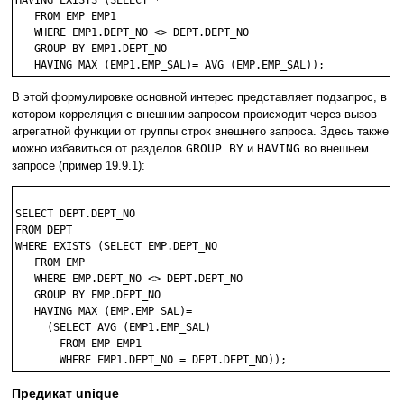
HAVING EXISTS (SELECT *

   FROM EMP EMP1

   WHERE EMP1.DEPT_NO <> DEPT.DEPT_NO

   GROUP BY EMP1.DEPT_NO 

В этой формулировке основной интерес представляет подзапрос, в
котором корреляция с внешним запросом происходит через вызов
агрегатной функции от группы строк внешнего запроса. Здесь также
можно избавиться от разделов
GROUP BY
и
HAVING
во внешнем
запросе (пример 19.9.1):
SELECT DEPT.DEPT_NO

FROM DEPT

WHERE EXISTS (SELECT EMP.DEPT_NO

   FROM EMP

   WHERE EMP.DEPT_NO <> DEPT.DEPT_NO

   GROUP BY EMP.DEPT_NO 

   HAVING MAX (EMP.EMP_SAL)= 

     (SELECT AVG (EMP1.EMP_SAL)

       FROM EMP EMP1

Предикат unique