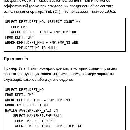
раздела
GROUP BY
оказывается более понятной и не менее
эффективной (даже при следовании предписанной семантике
выполнения оператора
SELECT
), что показывает пример 19.6.2:
SELECT DEPT.DEPT_NO, (SELECT COUNT(*)

   FROM EMP

   WHERE DEPT.DEPT_NO = EMP.DEPT_NO)

FROM DEPT, EMP

WHERE DEPT.DEPT_MNG = EMP.EMP_NO AND

Предикат in
Пример 19.7. Найти номера отделов, в которых средний размер
зарплаты служащих равен максимальному размеру зарплаты
служащих какого-либо другого отдела.
SELECT DEPT.DEPT_NO

FROM DEPT, EMP

WHERE DEPT.DEPT_NO = EMP.DEPT_NO

GROUP BY DEPT.DEPT_NO

HAVING AVG(EMP.EMP_SAL) IN

   (SELECT MAX(EMP1.EMP_SAL)

     FROM EMP, DEPT DEPT1

     WHERE EMP.DEPT_NO = DEPT1.DEPT_NO
