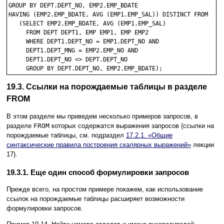
GROUP BY DEPT.DEPT_NO, EMP2.EMP_BDATE 

HAVING (EMP2.EMP_BDATE, AVG (EMP1.EMP_SAL)) DISTINCT FROM

   (SELECT EMP2.EMP_BDATE, AVG (EMP1.EMP_SAL)

     FROM DEPT DEPT1, EMP EMP1, EMP EMP2

     WHERE DEPT1.DEPT_NO = EMP1.DEPT_NO AND

     DEPT1.DEPT_MNG = EMP2.EMP_NO AND

     DEPT1.DEPT_NO <> DEPT.DEPT_NO

19.3. Ссылки на порождаемые таблицы в разделе
FROM
В этом разделе мы приведем несколько примеров запросов, в
разделе
FROM
которых содержатся выражения запросов (ссылки на
порождаемые таблицы, см. подраздел
17.2.1. «Общие
синтаксические правила построения скалярных выражений»
лекции
17).
19.3.1. Еще один способ формулировки запросов
Прежде всего, на простом примере покажем, как использование
ссылок на порождаемые таблицы расширяет возможности
формулировки запросов.