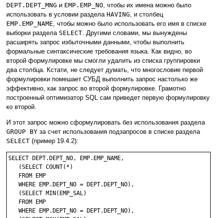
DEPT.DEPT_MNG
и
EMP.EMP_NO
, чтобы их имена можно было
использовать в условии раздела
HAVING
, и столбец
EMP.EMP_NAME
, чтобы можно было использовать его имя в списке
выборки раздела
SELECT
. Другими словами, мы вынуждены
расширять запрос избыточными данными, чтобы выполнить
формальные синтаксические требования языка. Как видно, во
второй формулировке мы смогли удалить из списка группировки
два столбца. Кстати, не следует думать, что многословие первой
формулировки помешает СУБД выполнить запрос настолько же
эффективно, как запрос во второй формулировке. Грамотно
построенный оптимизатор SQL сам приведет первую формулировку
ко второй.
И этот запрос можно сформулировать без использования раздела
GROUP BY
за счет использования подзапросов в списке раздела
SELECT
(пример 19.4.2):
SELECT DEPT.DEPT_NO, EMP.EMP_NAME, 

   (SELECT COUNT(*)

   FROM EMP

   WHERE EMP.DEPT_NO = DEPT.DEPT_NO),

   (SELECT MIN(EMP_SAL)

   FROM EMP

   WHERE EMP.DEPT_NO = DEPT.DEPT_NO),
