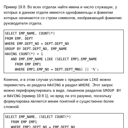
Пример 19.8. Во всех отделах найти имена и число служащих, у
которых в данном отделе имеются однофамильцы и фамилии
которых начинаются со строки символов, изображающей фамилию
руководителя отдела.
SELECT EMP_NAME, COUNT(*)

FROM EMP, DEPT

WHERE EMP.DEPT_NO = DEPT.DEPT_NO 

GROUP BY DEPT.DEPT_NO, EMP_NAME

HAVING COUNT(*) > 1 

   AND EMP.EMP_NAME LIKE (SELECT EMP1.EMP_NAME

     FROM EMP EMP1

Конечно, и в этом случае условие с предикатом
LIKE
можно
переместить из раздела
HAVING
в раздел
WHERE
. Этот запрос
можно переформулировать в виде, лишенном разделов
GROUP BY
и
HAVING
(пример 19.8.1), но вряд ли это разумно, поскольку
формулировка является менее понятной и существенно более
сложной.
SELECT EMP_NAME, (SELECT COUNT(*)

   FROM EMP EMP1

   WHERE EMP1.DEPT_NO = EMP.DEPT_NO
