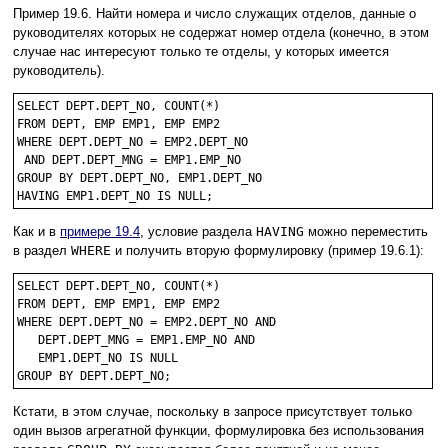
Пример 19.6. Найти номера и число служащих отделов, данные о
руководителях которых не содержат номер отдела (конечно, в этом
случае нас интересуют только те отделы, у которых имеется
руководитель).
SELECT DEPT.DEPT_NO, COUNT(*)

FROM DEPT, EMP EMP1, EMP EMP2

WHERE DEPT.DEPT_NO = EMP2.DEPT_NO

 AND DEPT.DEPT_MNG = EMP1.EMP_NO

GROUP BY DEPT.DEPT_NO, EMP1.DEPT_NO

Как и в
примере 19.4
, условие раздела
HAVING
можно переместить
в раздел
WHERE
и получить вторую формулировку (пример 19.6.1):
SELECT DEPT.DEPT_NO, COUNT(*)

FROM DEPT, EMP EMP1, EMP EMP2

WHERE DEPT.DEPT_NO = EMP2.DEPT_NO AND

   DEPT.DEPT_MNG = EMP1.EMP_NO AND

   EMP1.DEPT_NO IS NULL

Кстати, в этом случае, поскольку в запросе присутствует только
один вызов агрегатной функции, формулировка без использования