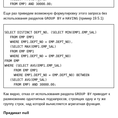
Еще раз приведем возможную формулировку этого запроса без
использования разделов
GROUP BY
и
HAVING
(пример 19.5.1):
SELECT DISTINCT DEPT_NO, (SELECT MIN(EMP1.EMP_SAL)

   FROM EMP EMP1

   WHERE EMP1.DEPT_NO = EMP.DEPT_NO),

   (SELECT MAX(EMP1.EMP_SAL)

   FROM EMP EMP1

   WHERE EMP1.DEPT_NO = EMP.DEPT_NO)

FROM EMP

WHERE (SELECT AVG(EMP1.EMP_SAL)

     FROM EMP EMP1

     WHERE EMP1.DEPT_NO = EMP.DEPT_NO) BETWEEN

   (SELECT AVG(EMP_SAL)

Как видно, отказ от использования раздела
GROUP BY
приводит к
размножению однотипных подзапросов, строящих одну и ту же
группу строк, над которой вычисляется агрегатная функция.
Предикат null