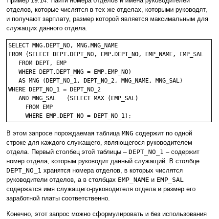
Пример 19.14. Найти номера отделов и имена руководителей
отделов, которые числятся в тех же отделах, которыми руководят,
и получают зарплату, размер которой является максимальным для
служащих данного отдела.
SELECT MNG.DEPT_NO, MNG.MNG_NAME

FROM (SELECT DEPT.DEPT_NO, EMP.DEPT_NO, EMP_NAME, EMP_SAL

   FROM DEPT, EMP

   WHERE DEPT.DEPT_MNG = EMP.EMP_NO) 

   AS MNG (DEPT_NO_1, DEPT_NO_2, MNG_NAME, MNG_SAL)

WHERE DEPT_NO_1 = DEPT_NO_2

   AND MNG_SAL = (SELECT MAX (EMP_SAL)

     FROM EMP

В этом запросе порождаемая таблица
MNG
содержит по одной
строке для каждого служащего, являющегося руководителем
отдела. Первый столбец этой таблицы –
DEPT_NO_1
– содержит
номер отдела, которым руководит данный служащий. В столбце
DEPT_NO_1
хранятся номера отделов, в которых числятся
руководители отделов, а в столбцах
EMP_NAME
и
EMP_SAL
содержатся имя служащего-руководителя отдела и размер его
заработной платы соответственно.
Конечно, этот запрос можно сформулировать и без использования