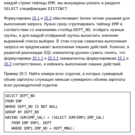
каждой строки таблицы
EMP
, мы вынуждены указать в разделе
SELECT
спецификацию
DISTINCT
.
Формулировки
15.1
и
15.2
обеспечивают более четкие указания для
выполнения запроса. Нужно сразу сгруппировать таблицу
EMP
в
соответствии со значениями столбца
DEPT_NO
, отобрать нужные
группы, и для каждой отобранной группы вычислить значения
выражений списка выборки. В этом случае семантика выполнения
запроса не предписывает выполнения лишних действий. Конечно, в
развитой реализации SQL компилятор должен суметь понять, что
формулировки
15.1.1
и
15.2.1
эквивалентны формулировкам
15.1
и
15.2
соответственно, и избежать выполнения лишних действий.
Пример 19.3. Найти номера всех отделов, в которых суммарный
объем зарплаты служащих меньше суммарного объема зарплаты
всех руководителей отделов.
SELECT DEPT_NO

FROM EMP

WHERE DEPT_NO IS NOT NULL

GROUP BY DEPT_NO

HAVING SUM(EMP_SAL) < (SELECT SUM(EMP1.EMP_SAL)

   FROM EMP EMP1, DEPT
