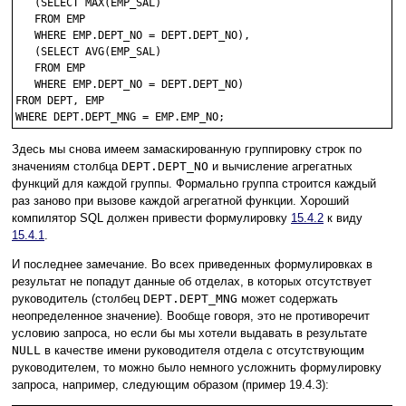
   (SELECT MAX(EMP_SAL)

   FROM EMP

   WHERE EMP.DEPT_NO = DEPT.DEPT_NO),

   (SELECT AVG(EMP_SAL)

   FROM EMP

   WHERE EMP.DEPT_NO = DEPT.DEPT_NO)

FROM DEPT, EMP

Здесь мы снова имеем замаскированную группировку строк по
значениям столбца
DEPT.DEPT_NO
и вычисление агрегатных
функций для каждой группы. Формально группа строится каждый
раз заново при вызове каждой агрегатной функции. Хороший
компилятор SQL должен привести формулировку
15.4.2
к виду
15.4.1
.
И последнее замечание. Во всех приведенных формулировках в
результат не попадут данные об отделах, в которых отсутствует
руководитель (столбец
DEPT.DEPT_MNG
может содержать
неопределенное значение). Вообще говоря, это не противоречит
условию запроса, но если бы мы хотели выдавать в результате
NULL
в качестве имени руководителя отдела с отсутствующим
руководителем, то можно было немного усложнить формулировку
запроса, например, следующим образом (пример 19.4.3):