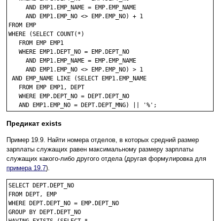
     AND EMP1.EMP_NAME = EMP.EMP_NAME

     AND EMP1.EMP_NO <> EMP.EMP_NO) + 1

FROM EMP

WHERE (SELECT COUNT(*)

   FROM EMP EMP1

   WHERE EMP1.DEPT_NO = EMP.DEPT_NO

     AND EMP1.EMP_NAME = EMP.EMP_NAME

     AND EMP1.EMP_NO <> EMP.EMP_NO) > 1 

 AND EMP_NAME LIKE (SELECT EMP1.EMP_NAME

   FROM EMP EMP1, DEPT

   WHERE EMP.DEPT_NO = DEPT.DEPT_NO

Предикат exists
Пример 19.9. Найти номера отделов, в которых средний размер
зарплаты служащих равен максимальному размеру зарплаты
служащих какого-либо другого отдела (другая формулировка для
примера 19.7
).
SELECT DEPT.DEPT_NO

FROM DEPT, EMP

WHERE DEPT.DEPT_NO = EMP.DEPT_NO

GROUP BY DEPT.DEPT_NO
