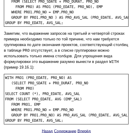
   FROM (SELECT PRO_SDATE + PRO_DURAT, PRO_NO

     FROM PRO) AS PRO1 (PRO_EDATE, PRO_NO), EMP

   WHERE PRO1.PRO_NO = EMP.PRO_NO

   GROUP BY PRO1.PRO_NO ) AS PRO_AVG_SAL (PRO_EDATE, AVG_SAL)

Заметим, что выражение запросов на третьей и четвертой строках
примера необходимо только по той причине, что нам требуется
группировка по дате окончания проектов, соответствующий столбец
в таблице
PRO
отсутствует, а в списке группировки можно
использовать только имена столбцов. Для упрощения вида
формулировки это выражение разумно вынести в раздел
WITH
(пример 19.16.1):
WITH PRO1 (PRO_EDATE, PRO_NO) AS 

   (SELECT PRO_SDATE + PRO_DURAT, PRO_NO

     FROM PRO)

SELECT COUNT (*), PRO_EDATE, AVG_SAL

FROM (SELECT PRO_EDATE, AVG (EMP_SAL)

   FROM PRO1, EMP

   WHERE PRO1.PRO_NO = EMP.PRO_NO

   GROUP BY PRO1.PRO_NO) AS PRO_AVG_SAL (PRO_EDATE, AVG_SAL)

Назад
Содержание
Вперёд