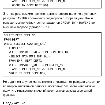
     AND DEPT1.DEPT_NO <> DEPT.DEPT_NO

Этот запрос, помимо прочего, демонстрирует наличие в условии
раздела
HAVING
вложенного подзапроса с корреляцией. Как и
раньше, можно избавиться от разделов
GROUP BY
и
HAVING
во
внешнем запросе (пример 19.7.1):
SELECT DEPT.DEPT_NO

FROM DEPT

WHERE (SELECT AVG(EMP_SAL)

   FROM EMP

   WHERE EMP.DEPT_NO = DEPT.DEPT_NO) IN

   (SELECT MAX(EMP1.EMP_SAL)

   FROM EMP, DEPT DEPT1

   WHERE EMP.DEPT_NO = DEPT1.DEPT_NO

     AND DEPT1.DEPT_NO <> DEPT.DEPT_NO

Но в данном случае мы не можем отказаться от раздела
GROUP BY
во втором вложенном запросе, поскольку без этого невозможно
получить множество значений результатов вызова агрегатной
функции.
Предикат like