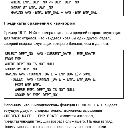
   WHERE EMP1.DEPT_NO <> DEPT.DEPT_NO

   GROUP BY EMP1.DEPT_NO 

Предикаты сравнения с квантором
Пример 19.11. Найти номера отделов и средний возраст служащих
для таких отделов, что найдется хотя бы один другой отдел,
средний возраст служащих которого больше, чем в данном.
SELECT DEPT_NO, AVG (CURRENT_DATE – EMP_BDATE)

FROM EMP

WHERE DEPT_NO IS NOT NULL

GROUP BY DEPT_NO

HAVING AVG (CURRENT_DATE – EMP_BDATE)< SOME

   (SELECT AVG (CURRENT_DATE – EMP1.EMP_BDATE) 

     FROM EMP EMP1

     WHERE EMP1.DEPT_NO IS NOT NULL

Напомним, что «ниладическая» функция
CURRENT_DATE
выдает
текущую дату, и, следовательно, значением выражения
CURRENT_DATE – EMP_BDATE
является интервал,
представляющий текущий возраст служащего. На наш взгляд,
формулировка этого запроса несколько упрощается, если