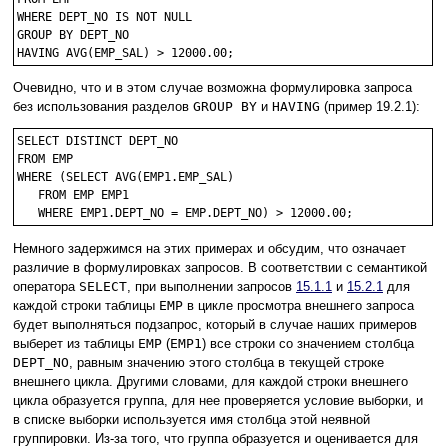
WHERE DEPT_NO IS NOT NULL

GROUP BY DEPT_NO

Очевидно, что и в этом случае возможна формулировка запроса
без использования разделов
GROUP BY
и
HAVING
(пример 19.2.1):
SELECT DISTINCT DEPT_NO

FROM EMP

WHERE (SELECT AVG(EMP1.EMP_SAL)

   FROM EMP EMP1

Немного задержимся на этих примерах и обсудим, что означает
различие в формулировках запросов. В соответствии с семантикой
оператора
SELECT
, при выполнении запросов
15.1.1
и
15.2.1
для
каждой строки таблицы
EMP
в цикле просмотра внешнего запроса
будет выполняться подзапрос, который в случае наших примеров
выберет из таблицы
EMP
(
EMP1
) все строки со значением столбца
DEPT_NO
, равным значению этого столбца в текущей строке
внешнего цикла. Другими словами, для каждой строки внешнего
цикла образуется группа, для нее проверяется условие выборки, и
в списке выборки используется имя столбца этой неявной
группировки. Из-за того, что группа образуется и оценивается для