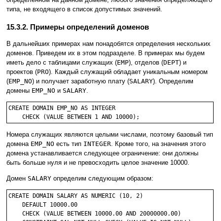
типа, не входящего в список допустимых значений.
15.3.2. Примеры определений доменов
В дальнейших примерах нам понадобятся определения нескольких
доменов. Приведем их в этом подразделе. В примерах мы будем
иметь дело с таблицами служащих (
EMP
), отделов (
DEPT
) и
проектов (
PRO
). Каждый служащий обладает уникальным номером
(
EMP_NO
) и получает заработную плату (
SALARY
). Определим
домены
EMP_NO
и
SALARY
.
CREATE DOMAIN EMP_NO AS INTEGER

Номера служащих являются целыми числами, поэтому базовый тип
домена
EMP_NO
есть тип
INTEGER
. Кроме того, на значения этого
домена устанавливается следующее ограничение: они должны
быть больше нуля и не превосходить целое значение 10000.
Домен
SALARY
определим следующим образом:
CREATE DOMAIN SALARY AS NUMERIC (10, 2)

    DEFAULT 10000.00

    CHECK (VALUE BETWEEN 10000.00 AND 20000000.00)
