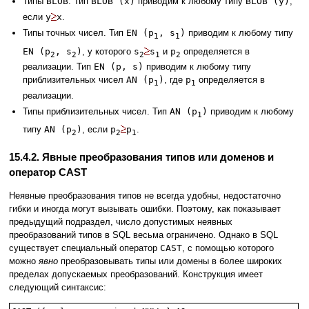
Типы
BLOB
. Тип
BLOB (x)
приводим к любому типу
BLOB (y)
,
если
y
x
.
Типы точных чисел. Тип
EN (p
, s
)
приводим к любому типу
1
1
EN (p
, s
)
, у которого
s
s
и
p
определяется в
2
2
2
1
2
реализации. Тип
EN (p, s)
приводим к любому типу
приблизительных чисел
AN (p
)
, где
p
определяется в
1
1
реализации.
Типы приблизительных чисел. Тип
AN (p
)
приводим к любому
1
типу
AN (p
)
, если
p
p
.
2
2
1
15.4.2. Явные преобразования типов или доменов и
оператор CAST
Неявные преобразования типов не всегда удобны, недостаточно
гибки и иногда могут вызывать ошибки. Поэтому, как показывает
предыдущий подраздел, число допустимых неявных
преобразований типов в SQL весьма ограничено. Однако в SQL
существует специальный оператор
CAST
, с помощью которого
можно
явно
преобразовывать типы или домены в более широких
пределах допускаемых преобразований. Конструкция имеет
следующий синтаксис: