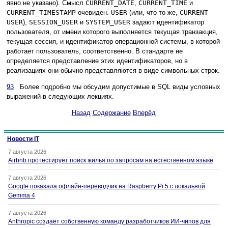
явно не указано). Смысл
CURRENT_DATE
,
CURRENT_TIME
и
CURRENT_TIMESTAMP
очевиден.
USER
(или, что то же,
CURRENT
USER
),
SESSION_USER
и
SYSTEM_USER
задают идентификатор
пользователя, от имени которого выполняется текущая транзакция,
текущая сессия, и идентификатор операционной системы, в которой
работает пользователь, соответственно. В стандарте не
определяется представление этих идентификаторов, но в
реализациях они обычно представляются в виде символьных строк.
93
Более подробно мы обсудим допустимые в SQL виды условных
выражений в следующих лекциях.
Назад
Содержание
Вперёд
Новости IT
7 августа 2026
Airbnb протестирует поиск жилья по запросам на естественном языке
7 августа 2026
Google показала офлайн-переводчик на Raspberry Pi 5 с локальной
Gemma 4
7 августа 2026
Anthropic создаёт собственную команду разработчиков ИИ-чипов для