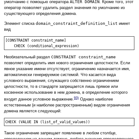
умолчанию с помощью оператора
ALTER DOMAIN
. Кроме того, этот
оператор позволяет удалить раздел значения по умолчанию из
существующего определения домена.
Элемент списка
domain_constraint_definition_list
имеет
вид
[CONSTRAINT constraint_name] 

Необязательный раздел
CONSTRAINT constraint_name
позволяет определить имя нового ограничения целостности. Если
явное указание имени отсутствует, ограничению назначается имя,
автоматически генерируемое системой. Что касается вида
условного выражения, служащего собственно ограничением
целостности, то в стандарте запрещается лишь прямое или
косвенное использование в нем домена, в определение которого
93)
входит данное условное выражение.
Однако наиболее
естественным (и наиболее распространенным) видом ограничения
домена является следующий:
Такое ограничение запрещает появление в любом столбце,
определенном на данном домене, любого значения определяющего