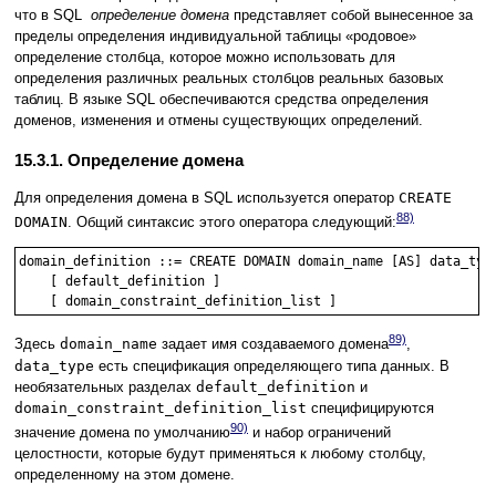
что в SQL
определение домена
представляет собой вынесенное за
пределы определения индивидуальной таблицы «родовое»
определение столбца, которое можно использовать для
определения различных реальных столбцов реальных базовых
таблиц. В языке SQL обеспечиваются средства определения
доменов, изменения и отмены существующих определений.
15.3.1. Определение домена
Для определения домена в SQL используется оператор
CREATE
88)
DOMAIN
. Общий синтаксис этого оператора следующий:
domain_definition ::= CREATE DOMAIN domain_name [AS] data_type
    [ default_definition ]

89)
Здесь
domain_name
задает имя создаваемого домена
,
data_type
есть спецификация определяющего типа данных. В
необязательных разделах
default_definition
и
domain_constraint_definition_list
специфицируются
90)
значение домена по умолчанию
и набор ограничений
целостности, которые будут применяться к любому столбцу,
определенному на этом домене.