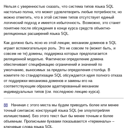
Нельзя с уверенностью сказать, что система типов языка SQL
настолько полна, что может удовлетворить любые потребности, но
можно отметить, что в этой системе типов отсутствует единый
логический подход и имеется избыточность. Возможно, это станет
понятнее после обсуждения в конце курса средств объектно-
реляционных расширений языка SQL.
Как должно быть ясно из этой лекции, механизм доменов в SQL
играет вспомогательную роль. Это не совсем те (может быть, и
совсем не те) домены, поддержка которых предполагается
реляционной моделью. Фактически определение домена
обеспечивает спецификацию ограничений и значений по
умолчанию, выносимых за пределы определения столбца. В
комитете по стандартизации SQL обсуждается идея полного отказа
от поддержки механизма доменов и замены его на
соответствующим образом адаптированный механизм
индивидуальных типов (см. последнюю лекцию курса).
88
Начиная с этого места мы будем приводить более или менее
точный синтаксис конструкций языка SQL (не злоупотребляя
излишествами). Без этого текст был бы менее точным и более
объемным. Прописными буквами показываются «терминалы» –
ключевые слова языка SQL.