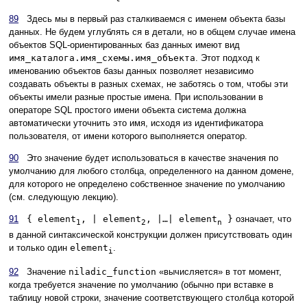
89
Здесь мы в первый раз сталкиваемся с именем объекта базы
данных. Не будем углублять ся в детали, но в общем случае имена
объектов SQL-ориентированных баз данных имеют вид
имя_каталога.имя_схемы.имя_объекта
. Этот подход к
именованию объектов базы данных позволяет независимо
создавать объекты в разных схемах, не заботясь о том, чтобы эти
объекты имели разные простые имена. При использовании в
операторе SQL простого имени объекта система должна
автоматически уточнить это имя, исходя из идентификатора
пользователя, от имени которого выполняется оператор.
90
Это значение будет использоваться в качестве значения по
умолчанию для любого столбца, определенного на данном домене,
для которого не определено собственное значение по умолчанию
(см. следующую лекцию).
91
{ element
, | element
, |…| element
}
означает, что
1
2
n
в данной синтаксической конструкции должен присутствовать один
и только один
element
.
i
92
Значение
niladic_function
«вычисляется» в тот момент,
когда требуется значение по умолчанию (обычно при вставке в
таблицу новой строки, значение соответствующего столбца которой