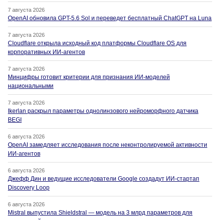
7 августа 2026
OpenAI обновила GPT-5.6 Sol и переведет бесплатный ChatGPT на Luna
7 августа 2026
Cloudflare открыла исходный код платформы Cloudflare OS для
корпоративных ИИ-агентов
7 августа 2026
Минцифры готовит критерии для признания ИИ-моделей
национальными
7 августа 2026
Ikerlan раскрыл параметры однолинзового нейроморфного датчика
BEGI
6 августа 2026
OpenAI замедляет исследования после неконтролируемой активности
ИИ-агентов
6 августа 2026
Джефф Дин и ведущие исследователи Google создадут ИИ-стартап
Discovery Loop
6 августа 2026
Mistral выпустила Shieldstral — модель на 3 млрд параметров для