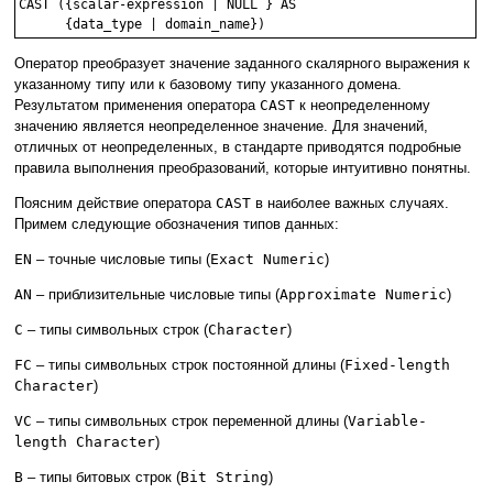
CAST ({scalar-expression | NULL } AS 

Оператор преобразует значение заданного скалярного выражения к
указанному типу или к базовому типу указанного домена.
Результатом применения оператора
CAST
к неопределенному
значению является неопределенное значение. Для значений,
отличных от неопределенных, в стандарте приводятся подробные
правила выполнения преобразований, которые интуитивно понятны.
Поясним действие оператора
CAST
в наиболее важных случаях.
Примем следующие обозначения типов данных:
EN
– точные числовые типы (
Exact Numeric
)
AN
– приблизительные числовые типы (
Approximate Numeric
)
C
– типы символьных строк (
Character
)
FC
– типы символьных строк постоянной длины (
Fixed-length
Character
)
VC
– типы символьных строк переменной длины (
Variable-
length Character
)
B
– типы битовых строк (
Bit String
)