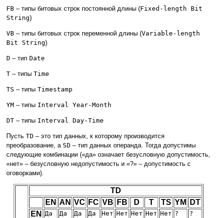
FB
– типы битовых строк постоянной длины (
Fixed-length Bit
String
)
VB
– типы битовых строк переменной длины (
Variable-length
Bit String
)
D
– тип
Date
T
– типы
Time
TS
– типы
Timestamp
YM
– типы
Interval Year-Month
DT
– типы
Interval Day-Time
Пусть
TD
– это тип данных, к которому производится
преобразование, а
SD
– тип данных операнда. Тогда допустимы
следующие комбинации («да» означает безусловную допустимость,
«нет» – безусловную недопустимость и «?» – допустимость с
оговорками).
TD
EN
AN
VC
FC
VB
FB
D
T
TS
YM
DT
EN
Да
Да
Да
Да
Нет
Нет
Нет
Нет
Нет
?
?