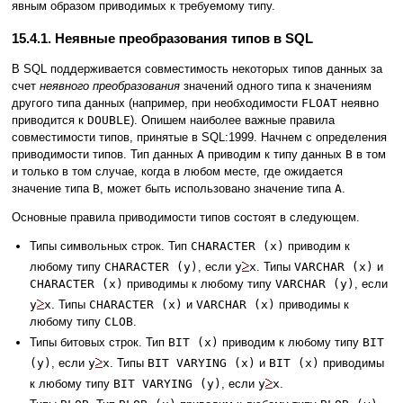
явным образом приводимых к требуемому типу.
15.4.1. Неявные преобразования типов в SQL
В SQL поддерживается совместимость некоторых типов данных за
счет
неявного преобразования
значений одного типа к значениям
другого типа данных (например, при необходимости
FLOAT
неявно
приводится к
DOUBLE
). Опишем наиболее важные правила
совместимости типов, принятые в SQL:1999. Начнем с определения
приводимости типов. Тип данных
A
приводим к типу данных
B
в том
и только в том случае, когда в любом месте, где ожидается
значение типа
B
, может быть использовано значение типа
A
.
Основные правила приводимости типов состоят в следующем.
Типы символьных строк. Тип
CHARACTER (x)
приводим к
любому типу
CHARACTER (y)
, если
y
x
. Типы
VARCHAR (x)
и
CHARACTER (x)
приводимы к любому типу
VARCHAR (y)
, если
y
x
. Типы
CHARACTER (x)
и
VARCHAR (x)
приводимы к
любому типу
CLOB
.
Типы битовых строк. Тип
BIT (x)
приводим к любому типу
BIT
(y)
, если
y
x
. Типы
BIT VARYING (x)
и
BIT (x)
приводимы
к любому типу
BIT VARYING (y)
, если
y
x
.