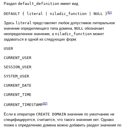
Раздел
default_definition
имеет вид
91)
DEFAULT { literal | niladic_function | NULL }
Здесь
literal
представляет любое допустимое литеральное
значение определяющего типа домена,
NULL
обозначает
неопределенное значение, а
niladic_function
может
задаваться в одной из следующих форм:
USER
CURRENT_USER
SESSION_USER
SYSTEM_USER
CURRENT_DATE
CURRENT_TIME
92)
CURRENT_TIMESTAMP
Если в операторе
CREATE DOMAIN
значение по умолчанию не
специфицируется, считается, что такого значения нет. Однако
позже к определению домена можно добавить раздел значения по