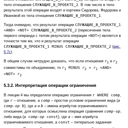
тело отношения
СЛУЖАЩИЕ_В_ПРОЕКТЕ_2
. В том числе в тело
результата этой операции входят и кортежи Сидорова, Федорова и
Ивановой из тела отношения
СЛУЖАЩИЕ_В_ПРОЕКТЕ_1
.
Тогда очевидно, что результат операции
СЛУЖАЩИЕ_В_ПРОЕКТЕ_1
<AND> <NOT> СЛУЖАЩИЕ_В_ПРОЕКТЕ_2
(пересечение тела
первого операнда с телом результата операции
<NOT>
) является в
точности тем же, что и результат операции
СЛУЖАЩИЕ_В_ПРОЕКТЕ_1 MINUS СЛУЖАЩИЕ_В_ПРОЕКТЕ_2
(
рис.
5.7c
).
В общем случае нетрудно доказать, что если отношения
r
и
r
1
2
совместимы по объединению, то
r
MINUS
r
=
r
<AND>
1
2
1
<NOT>
r
.
2
5.3.2. Интерпретация операции ограничения
В лекции 4 мы определяли операцию ограничения
r
WHERE comp
,
где
r
– отношение, а
comp
– простое условие ограничения вида (
a
comp-op b
), где
а
и
b
– имена атрибутов ограничиваемого
отношения, для которых осмыслена операция сравнения
comp-op
,
либо вида (
a comp-op
const
), где
а
– имя атрибута
ограничиваемого отношения, а
const
– литерально заданная