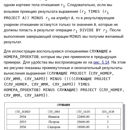
одном кортеже тела отношения
r
. Следовательно, если мы
1
возьмем проекцию результата выражения
(
r
TIMES (
r
2
1
PROJECT A)) MINUS
r
на атрибут
A
, то в результирующем
1
унарном отношении останутся только те значения
A
, которые не
должны попасть в результат операции
r
DIVIDE BY
r
. После
1
2
выполнения завершающей операции
MINUS
мы получим желаемый
результат.
Для иллюстрации воспользуемся отношениями
СЛУЖАЩИЕ
и
НОМЕРА_ПРОЕКТОВ
, которые мы уже применяли в предыдущих
примерах. Для удобства мы воспроизводим их на
рис. 5.14
. На этом
же рисунке показаны промежуточные и окончательный результаты
вычисления выражения
(СЛУЖАЩИЕ PROJECT {СЛУ_НОМЕР,
СЛУ_ИМЯ, СЛУ_ЗАРП}) MINUS ((((СЛУЖАЩИЕ PROJECT
{СЛУ_НОМЕР, СЛУ_ИМЯ, СЛУ_ЗАРП}) TIMES
НОМЕРА_ПРОЕКТОВ) MINUS СЛУЖАЩИЕ) PROJECT {СЛУ_НОМЕР,
СЛУ_ИМЯ, СЛУ_ЗАРП})
.