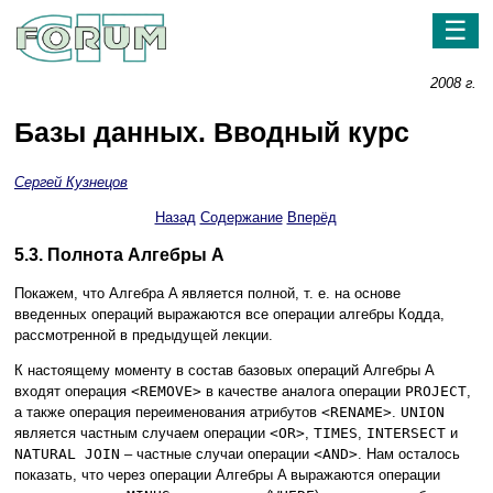
☰
2008 г.
Базы данных. Вводный курс
Сергей Кузнецов
Назад
Содержание
Вперёд
5.3. Полнота Алгебры A
Покажем, что Алгебра A является полной, т. е. на основе
введенных операций выражаются все операции алгебры Кодда,
рассмотренной в предыдущей лекции.
К настоящему моменту в состав базовых операций Алгебры A
входят операция
<REMOVE>
в качестве аналога операции
PROJECT
,
а также операция переименования атрибутов
<RENAME>
.
UNION
является частным случаем операции
<OR>
,
TIMES
,
INTERSECT
и
NATURAL JOIN
– частные случаи операции
<AND>
. Нам осталось
показать, что через операции Алгебры A выражаются операции