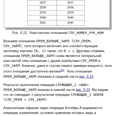
Рис. 5.12.
Константное отношение
СЛУ_НОМЕР_РУК_НОМ
Возьмем отношение
ПРЕМ_БОЛЬШЕ_ЗАРП {СЛУ_ПРЕМ,
СЛУ_ЗАРП}
, тело которого включает все соответствующие
заголовку кортежи
{b, s}
такие, что
b > s
. Другими словами,
отношение
ПРЕМ_БОЛЬШЕ_ЗАРП
снова является литеральной
константой типа отношения с двумя атрибутами
СЛУ_ПРЕМ
и
СЛУ_ЗАРП
. Конечно, даже в случае нашего примера мощность тела
22)
этого отношения достаточно велика
. Тело отношения
ПРЕМ_БОЛЬШЕ_ЗАРП
показано в средней части
рис. 5.13
.
Результат выполнения операции
СЛУЖАЩИЕ_2 <AND>
ПРЕМ_БОЛЬШЕ_ЗАРП
показан в нижней части
рис. 5.13
. Мы видим,
что он совпадает с результатом операции
СЛУЖАЩИЕ_2 WHERE
(СЛУ_ПРЕМ > СЛУ_ЗАРП)
.
Аналогичным образом через операции Алгебры A выражаются
операции ограничения, условия сравнения которых вида
a