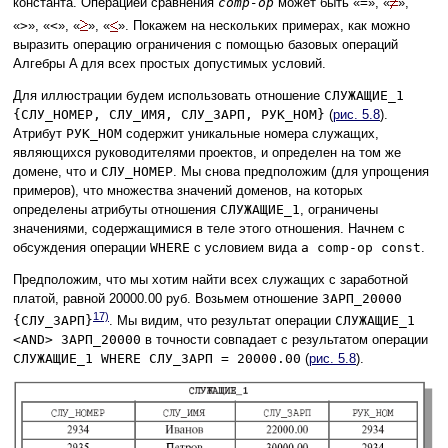
константа. Операцией сравнения
comp-op
может быть «
=
», «
»,
«
>
», «
<
», «
», «
». Покажем на нескольких примерах, как можно
выразить операцию ограничения с помощью базовых операций
Алгебры A для всех простых допустимых условий.
Для иллюстрации будем использовать отношение
СЛУЖАЩИЕ_1
{СЛУ_НОМЕР, СЛУ_ИМЯ, СЛУ_ЗАРП, РУК_НОМ}
(
рис. 5.8
).
Атрибут
РУК_НОМ
содержит уникальные номера служащих,
являющихся руководителями проектов, и определен на том же
домене, что и
СЛУ_НОМЕР
. Мы снова предположим (для упрощения
примеров), что множества значений доменов, на которых
определены атрибуты отношения
СЛУЖАЩИЕ_1
, ограничены
значениями, содержащимися в теле этого отношения. Начнем с
обсуждения операции
WHERE
с условием вида
a comp-op const
.
Предположим, что мы хотим найти всех служащих с заработной
платой, равной 20000.00 руб. Возьмем отношение
ЗАРП_20000
17)
{СЛУ_ЗАРП}
. Мы видим, что результат операции
СЛУЖАЩИЕ_1
<AND> ЗАРП_20000
в точности совпадает с результатом операции
СЛУЖАЩИЕ_1 WHERE СЛУ_ЗАРП = 20000.00
(
рис. 5.8
).