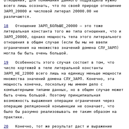
отношения; для понимания данного подраздела нужно
всего лишь осознать, что по своей природе отношение
ЗАРП_20000
и числовой литерал 20000.00 не
различаются.
18
Отношение
ЗАРП_БОЛЬШЕ_20000
– это тоже
литеральная константа того же типа отношения, что и
ЗАРП_20000
, однако мощность тела этого литерального
отношения в общем случае (если бы мы не ввели
ограничения на множество значений домена
СЛУ_ЗАРП
)
могла бы быть очень большой.
19
Особенность этого случая состоит в том, что
число кортежей в теле литеральной константы
ЗАРП_НЕ_22000
всего лишь на единицу меньше мощности
множества значений домена
СЛУ_ЗАРП
. Конечно, эта
мощность конечна, поскольку мы имеем дело с
компьютерными типами данных, но в общем случае может
быть очень большой. Поэтому принципиальная
возможность выражения операции ограничения через
операцию реляционной конъюнкции не означает, что
было бы разумно реализовывать ее таким образом на
практике.
20
Конечно, тот же результат даст и выражение