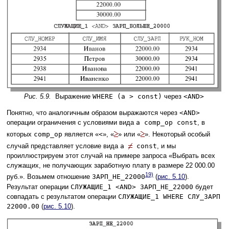
Рис. 5.9.
Выражение
WHERE (a > const)
через
<AND>
Понятно, что аналогичным образом выражаются через
<AND>
операции ограничения с условиями вида
a comp_op const
, в
которых
comp_op
является «
<
», «
» или «
». Некоторый особый
случай представляет условие вида
a
const
, и мы
проиллюстрируем этот случай на примере запроса «Выбрать всех
служащих, не получающих заработную плату в размере 22 000.00
19)
руб.». Возьмем отношение
ЗАРП_НЕ_22000
(
рис. 5.10
).
Результат операции
СЛУЖАЩИЕ_1 <AND> ЗАРП_НЕ_22000
будет
совпадать с результатом операции
СЛУЖАЩИЕ_1 WHERE СЛУ_ЗАРП
22000.00
(
рис. 5.10
).