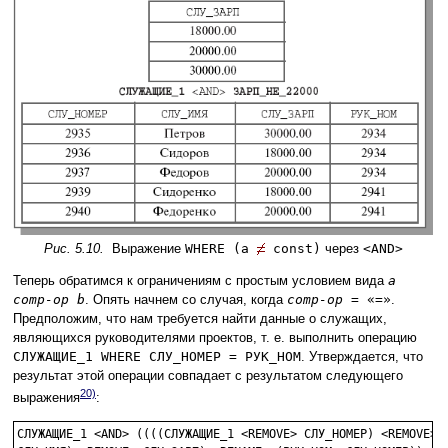
Рис. 5.10.
Выражение
WHERE (a
const)
через
<AND>
Теперь обратимся к ограничениям с простым условием вида
a
comp-op b
. Опять начнем со случая, когда
comp-op
= «=»
.
Предположим, что нам требуется найти данные о служащих,
являющихся руководителями проектов, т. е. выполнить операцию
СЛУЖАЩИЕ_1 WHERE СЛУ_НОМЕР = РУК_НОМ
. Утверждается, что
результат этой операции совпадает с результатом следующего
20)
выражения
:
СЛУЖАЩИЕ_1 <AND> ((((СЛУЖАЩИЕ_1 <REMOVE> СЛУ_НОМЕР) <REMOVE>
