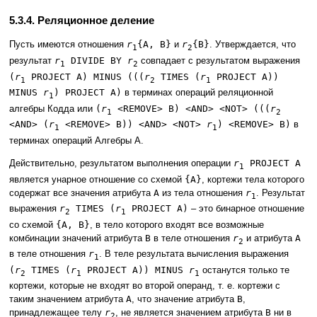
5.3.4. Реляционное деление
Пусть имеются отношения
r
{A, B}
и
r
{B}
. Утверждается, что
1
2
результат
r
DIVIDE BY
r
совпадает с результатом выражения
1
2
(
r
PROJECT A) MINUS (((
r
TIMES (
r
PROJECT A))
1
2
1
MINUS
r
) PROJECT A)
в терминах операций реляционной
1
алгебры Кодда или
(
r
<REMOVE> B) <AND> <NOT> (((
r
1
2
<AND> (
r
<REMOVE> B)) <AND> <NOT>
r
) <REMOVE> B)
в
1
1
терминах операций Алгебры A.
Действительно, результатом выполнения операции
r
PROJECT A
1
является унарное отношение со схемой
{A}
, кортежи тела которого
содержат все значения атрибута
A
из тела отношения
r
. Результат
1
выражения
r
TIMES (
r
PROJECT A)
– это бинарное отношение
2
1
со схемой
{A, B}
, в тело которого входят все возможные
комбинации значений атрибута
B
в теле отношения
r
и атрибута
A
2
в теле отношения
r
. В теле результата вычисления выражения
1
(
r
TIMES (
r
PROJECT A)) MINUS
r
останутся только те
2
1
1
кортежи, которые не входят во второй операнд, т. е. кортежи с
таким значением атрибута
A
, что значение атрибута
B
,
принадлежащее телу
r
, не является значением атрибута
B
ни в
2