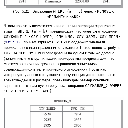
Рис. 5.11.
Выражение
WHERE (a = b)
через
<REMOVE>
,
<RENAME>
и
<AND>
Чтобы показать возможность выполнения операции ограничения
вида
r WHERE (a > b)
, предположим, что имеется отношение
СЛУЖАЩИЕ_2 {СЛУ_НОМЕР, СЛУ_ИМЯ, СЛУ_ЗАРП, СЛУ_ПРЕМ}
(
рис. 5.12
), причем атрибут
СЛУ_ПРЕМ
содержит значения
премиального вознаграждения служащего. Естественно, атрибуты
СЛУ_ЗАРП
и
СЛУ_ПРЕМ
определены на одном и том же домене
(напомним, что в целях наших примеров мы предполагаем, что
множество значений доменов ограничено значениями,
содержащимися в теле примерного отношения). Пусть нас
интересуют данные о служащих, получающих дополнительные
вознаграждения в размере, превышающем размер основной
зарплаты, т. е. нам нужен результат операции
СЛУЖАЩИЕ_2 WHERE
(СЛУ_ПРЕМ > СЛУ_ЗАРП)
.