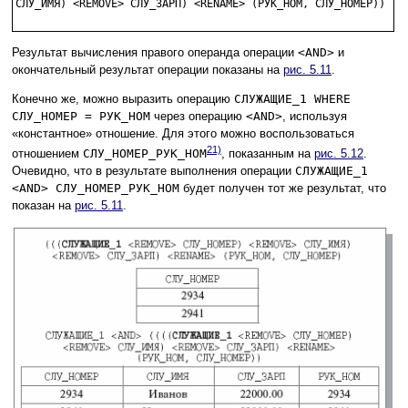
СЛУ_ИМЯ) <REMOVE> СЛУ_ЗАРП) <RENAME> (РУК_НОМ, СЛУ_НОМЕР))

Результат вычисления правого операнда операции
<AND>
и
окончательный результат операции показаны на
рис. 5.11
.
Конечно же, можно выразить операцию
СЛУЖАЩИЕ_1 WHERE
СЛУ_НОМЕР = РУК_НОМ
через операцию
<AND>
, используя
«константное» отношение. Для этого можно воспользоваться
21)
отношением
СЛУ_НОМЕР_РУК_НОМ
, показанным на
рис. 5.12
.
Очевидно, что в результате выполнения операции
СЛУЖАЩИЕ_1
<AND> СЛУ_НОМЕР_РУК_НОМ
будет получен тот же результат, что
показан на
рис. 5.11
.