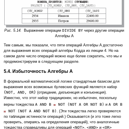
Рис. 5.14.
Выражение операции
DIVIDE BY
через другие операции
Алгебры A
Тем самым, мы показали, что пяти операций Алгебры A достаточно
для выражения всех операций алгебры Кодда из лекции 4. Но на
самом деле число операций можно еще более сократить, что мы и
продемонстрируем в следующем разделе.
5.4. Избыточность Алгебры A
В формальной математической логике стандартным базисом для
выражения всех возможных булевских функций является набор
{NOT, AND, OR}
(отрицание, дизъюнкция и конъюнкция).
Известно, что этот набор традиционен, но избыточен, поскольку
верны тождества
A AND B
NOT (NOT A OR NOT B)
и
A OR B
NOT (NOT A AND NOT B)
. (Эти тождества легко проверяются
по таблицам истинности операций.) Оказывается (и это тоже легко
проверить, опираясь на определения операций), что аналогичные
тождества справедливы для операций
<NOT>
,
<AND>
и
<OR>