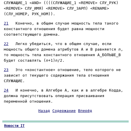
СЛУЖАЩИЕ_1 <AND> ((((СЛУЖАЩИЕ_1 <REMOVE> СЛУ_РУК)
<REMOVE> СЛУ_ИМЯ) <REMOVE> СЛУ_ЗАРП) <RENAME>
(СЛУ_НОМЕР, РУК_НОМ))
.
21
Конечно, в общем случае мощность тела такого
константного отношения будет равна мощности
соответствующего домена.
22
Легко убедиться, что в общем случае, если
мощность общего домена атрибутов
A
и
B
равняется
n
,
то мощность тела константного отношения
A_БОЛЬШЕ_B
будет составлять
(
n
+1)
n
/2
.
23
Это «константное» отношение, тело которого не
зависит от текущего содержания тела отношения
СЛУЖАЩИЕ
.
24
И конечно, в Алгебре A, как и в алгебре Кодда,
должна присутствовать операция присваивания
переменной отношения.
Назад
Содержание
Вперёд
Новости IT