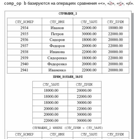
comp_op b
базируются на операциях сравнения «
<
», «
», «
», «
».