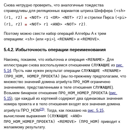
Снова нетрудно проверить, что аналогичные тождества
справедливы для реляционных вариантов штриха Шеффера
(<sh>
(r1, r2)
<NOT> r1 <OR> <NOT> r2)
и стрелки Пирса
(<pi>
(r1, r2)
<NOT> r1 <AND> <NOT> r2)
.
Поэтому можно свести набор операций Алгебры A к трем
операциям:
<sh>
(или
<pi>
),
<RENAME>
и
<REMOVE>
.
5.4.2. Избыточность операции переименования
Наконец, покажем, что избыточна и операция
<RENAME>
. Для
иллюстрации снова воспользуемся отношением
СЛУЖАЩИЕ
из
рис.
5.14
. Пусть нам нужен результат операции
СЛУЖАЩИЕ <RENAME>
(ПРО_НОМ, НОМЕР_ПРОЕКТА)
(мы по-прежнему предполагаем, что
множество значений домена атрибута
ПРО_НОМ
ограничено
значениями, представленными в теле отношения
СЛУЖАЩИЕ
).
Возьмем бинарное отношение
ПРО_НОМ_НОМЕР_ПРОЕКТА
(
рис.
5.15
), где каждый из кортежей содержит два одинаковых значения
номера проекта и в тело отношения входят все значения домена
23)
атрибута ПРО_НОМ
. Тогда, как показано на
рис. 5.15
,
вычисление выражения
(СЛУЖАЩИЕ <AND>
ПРО_НОМ_НОМЕР_ПРОЕКТА) <REMOVE> (ПРО_НОМ)
приводит к
желаемому результату.