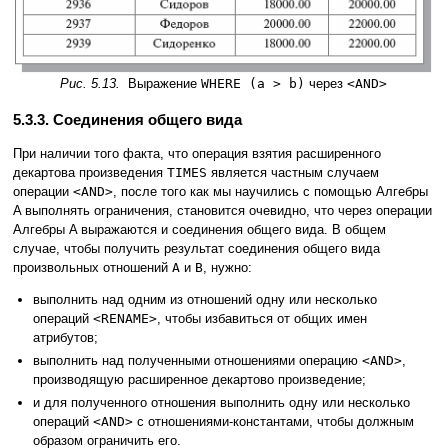
Рис. 5.13.
Выражение
WHERE (a > b)
через
<AND>
5.3.3. Соединения общего вида
При наличии того факта, что операция взятия расширенного
декартова произведения
TIMES
является частным случаем
операции
<AND>
, после того как мы научились с помощью Алгебры
A выполнять ограничения, становится очевидно, что через операции
Алгебры A выражаются и соединения общего вида. В общем
случае, чтобы получить результат соединения общего вида
произвольных отношений
A
и
B
, нужно:
выполнить над одним из отношений одну или несколько
операций
<RENAME>
, чтобы избавиться от общих имен
атрибутов;
выполнить над полученными отношениями операцию
<AND>
,
производящую расширенное декартово произведение;
и для полученного отношения выполнить одну или несколько
операций
<AND>
с отношениями-константами, чтобы должным
образом ограничить его.