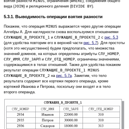
взятия разности
MINUS
, ограничения (
WHERE
), соединения общего
вида (
JOIN
) и реляционного деления (
DIVIDE BY
).
5.3.1. Выводимость операции взятия разности
Покажем, что операция
MINUS
выражается через другие операции
Алгебры A. Для наглядности снова воспользуемся отношениями
СЛУЖАЩИЕ_В_ПРОЕКТЕ_1
и
СЛУЖАЩИЕ_В_ПРОЕКТЕ_2
c
рис. 5.3
(для удобства повторим его в верхней части
рис. 5.7
). Для простоты
(хотя это несущественно) будем предполагать, что множества
значений доменов, на которых определены атрибуты
СЛУ_НОМЕР
,
СЛУ_ИМЯ
,
СЛУ_ЗАРП
и
СЛУ_ОТД_НОМЕР
, ограничены значениями,
содержащимися в телах отношений. Также для удобства покажем
результат операции
СЛУЖАЩИЕ_В_ПРОЕКТЕ_1 MINUS
СЛУЖАЩИЕ_В_ПРОЕКТЕ_2
на
рис. 5.7a
. Заметим, что тело
результата содержит все кортежи первого операнда, кроме
кортежей Иванова и Петрова, поскольку они входят и в тело
второго операнда.