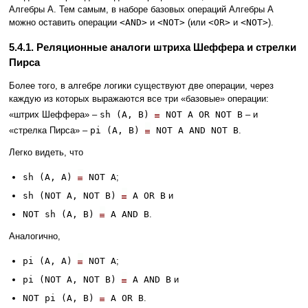
Алгебры A. Тем самым, в наборе базовых операций Алгебры A
можно оставить операции
<AND>
и
<NOT>
(или
<OR>
и
<NOT>
).
5.4.1. Реляционные аналоги штриха Шеффера и стрелки
Пирса
Более того, в алгебре логики существуют две операции, через
каждую из которых выражаются все три «базовые» операции:
«штрих Шеффера» –
sh (A, B)
NOT A OR NOT B
– и
«стрелка Пирса» –
pi (A, B)
NOT A AND NOT B
.
Легко видеть, что
sh (A, A)
NOT A
;
sh (NOT A, NOT B)
A OR B
и
NOT sh (A, B)
A AND B
.
Аналогично,
pi (A, A)
NOT A
;
pi (NOT A, NOT B)
A AND B
и
NOT pi (A, B)
A OR B
.