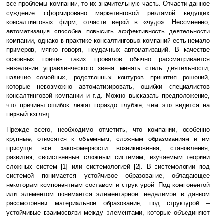
все проблемы компании, то их значительную часть. Отчасти данное
суждение сформировано маркетинговой рекламой ведущих
консалтинговых фирм, отчасти верой в «чудо». Несомненно,
автоматизация способна повысить эффективность деятельности
компании, однако в практике консалтинговых компаний есть немало
примеров, мягко говоря, неудачных автоматизаций. В качестве
основных причин таких провалов обычно рассматривается
нежелание управленческого звена менять стиль деятельности,
наличие семейных, родственных контуров принятия решений,
которые невозможно автоматизировать, ошибки специалистов
консалтинговой компании и т.д. Можно высказать предположение,
что причины ошибок лежат гораздо глубже, чем это видится на
первый взгляд.
Прежде всего, необходимо отметить, что компании, особенно
крупные, относятся к объемным, сложным образованиям и им
присущи все закономерности возникновения, становления,
развития, свойственные сложным системам, изучаемым теорией
сложных систем [1] или системологией [2]. В системологии под
системой понимается устойчивое образование, обладающее
некоторым компонентным составом и структурой. Под компонентой
или элементом понимается элементарное, неделимое в данном
рассмотрении материальное образование, под структурой –
устойчивые взаимосвязи между элементами, которые объединяют