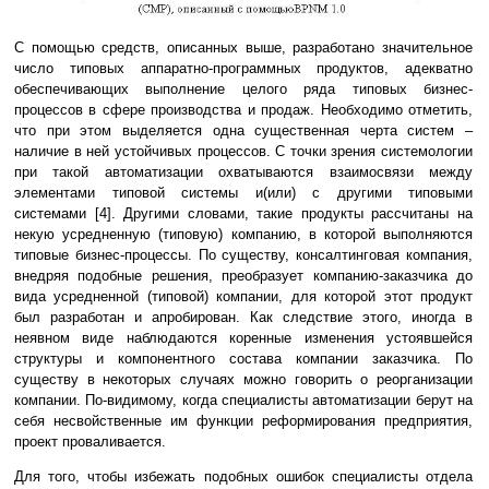
С помощью средств, описанных выше, разработано значительное
число типовых аппаратно-программных продуктов, адекватно
обеспечивающих выполнение целого ряда типовых бизнес-
процессов в сфере производства и продаж. Необходимо отметить,
что при этом выделяется одна существенная черта систем –
наличие в ней устойчивых процессов. С точки зрения системологии
при такой автоматизации охватываются взаимосвязи между
элементами типовой системы и(или) с другими типовыми
системами [4]. Другими словами, такие продукты рассчитаны на
некую усредненную (типовую) компанию, в которой выполняются
типовые бизнес-процессы. По существу, консалтинговая компания,
внедряя подобные решения, преобразует компанию-заказчика до
вида усредненной (типовой) компании, для которой этот продукт
был разработан и апробирован. Как следствие этого, иногда в
неявном виде наблюдаются коренные изменения устоявшейся
структуры и компонентного состава компании заказчика. По
существу в некоторых случаях можно говорить о реорганизации
компании. По-видимому, когда специалисты автоматизации берут на
себя несвойственные им функции реформирования предприятия,
проект проваливается.
Для того, чтобы избежать подобных ошибок специалисты отдела