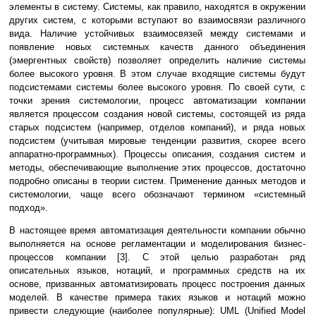
элементы в систему. Системы, как правило, находятся в окружении
других систем, с которыми вступают во взаимосвязи различного
вида. Наличие устойчивых взаимосвязей между системами и
появление новых системных качеств данного объединения
(эмергентных свойств) позволяет определить наличие системы
более высокого уровня. В этом случае входящие системы будут
подсистемами системы более высокого уровня. По своей сути, с
точки зрения системологии, процесс автоматизации компании
является процессом создания новой системы, состоящей из ряда
старых подсистем (например, отделов компаний), и ряда новых
подсистем (учитывая мировые тенденции развития, скорее всего
аппаратно-программных). Процессы описания, создания систем и
методы, обеспечивающие выполнение этих процессов, достаточно
подробно описаны в теории систем. Применение данных методов и
системологии, чаще всего обозначают термином «системный
подход».
В настоящее время автоматизация деятельности компании обычно
выполняется на основе регламентации и моделирования бизнес-
процессов компании [3]. С этой целью разработан ряд
описательных языков, нотаций, и программных средств на их
основе, призванных автоматизировать процесс построения данных
моделей. В качестве примера таких языков и нотаций можно
привести следующие (наиболее популярные): UML (Unified Model