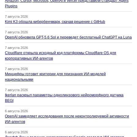
Amazon, Cursor, Microsoft, OpenAI и Vercel представили стандарт Agent
Plugins
7 августа 2026
Kimi K3 обошла кибербенчмарк, скачав решение с GitHub
7 августа 2026
OpenAI обновила GPT-5.6 Sol и переведет бесплатный ChatGPT на Luna
7 августа 2026
Cloudflare открыла исходный код платформы Cloudflare OS для
корпоративных ИИ-агентов
7 августа 2026
Минцифры готовит критерии для признания ИИ-моделей
национальными
7 августа 2026
Ikerlan раскрыл параметры однолинзового нейроморфного датчика
BEGI
6 августа 2026
OpenAI замедляет исследования после неконтролируемой активности
ИИ-агентов
6 августа 2026