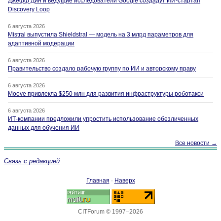
Джефф Дин и ведущие исследователи Google создадут ИИ-стартап
Discovery Loop
6 августа 2026
Mistral выпустила Shieldstral — модель на 3 млрд параметров для
адаптивной модерации
6 августа 2026
Правительство создало рабочую группу по ИИ и авторскому праву
6 августа 2026
Moove привлекла $250 млн для развития инфраструктуры роботакси
6 августа 2026
ИТ-компании предложили упростить использование обезличенных
данных для обучения ИИ
Все новости →
Связь с редакцией
Главная
·
Наверх
CITForum © 1997–2026