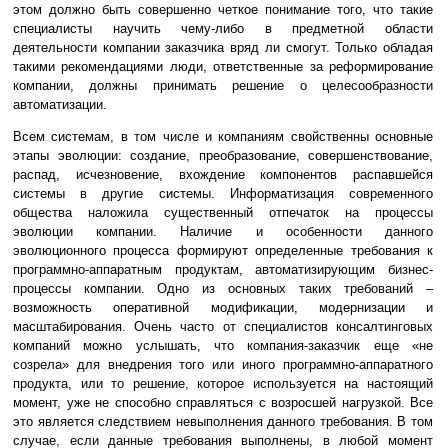
этом должно быть совершенно четкое понимание того, что такие
специалисты научить чему-либо в предметной области
деятельности компании заказчика вряд ли смогут. Только обладая
такими рекомендациями люди, ответственные за реформирование
компании, должны принимать решение о целесообразности
автоматизации.
Всем системам, в том числе и компаниям свойственны основные
этапы эволюции: создание, преобразование, совершенствование,
распад, исчезновение, вхождение компонентов распавшейся
системы в другие системы. Информатизация современного
общества наложила существенный отпечаток на процессы
эволюции компании. Наличие и особенности данного
эволюционного процесса формируют определенные требования к
программно-аппаратным продуктам, автоматизирующим бизнес-
процессы компании. Одно из основных таких требований –
возможность оперативной модификации, модернизации и
масштабирования. Очень часто от специалистов консалтинговых
компаний можно услышать, что компания-заказчик еще «не
созрела» для внедрения того или иного программно-аппаратного
продукта, или то решение, которое используется на настоящий
момент, уже не способно справляться с возросшей нагрузкой. Все
это является следствием невыполнения данного требования. В том
случае, если данные требования выполнены, в любой момент