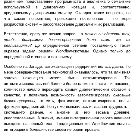
различием представлений программиста и аналитика о семантике
используемой в диаграммах нотации и, соответственно,
придаваемому диаграммам смыслу. Отладка также непроста, но
что самое неприятное, происходит постепенное – по мере
разработки систем – рассогласование диаграмм и их реализаций.
Естественно, сразу же возник вопрос – а
можно ли сделать так,
чтобы диаграммы бизнес-процессов были сами же их
реализациями?
До определённой степени поставленную таким
образом задачу решили Workflow-системы. Однако только до
определённой степени, и вот почему.
Особенно на Западе, автоматизация предприятий велась давно. По
мере совершенствования технологий оказывалось, что та или иная
задача наконец-то может быть автоматизирована. Так
автоматизировались всё более и более сложные части – и, наконец,
количество начало переходить самым диалектическим образом в
качество, и появилась возможность автоматизировать
сквозные
бизнес-процессы
, то есть, фактически, автоматизировать целые
функции предприятий. Но тут же выяснилась и главная трудность –
системы-то разные, и многие из них весьма древние,
унаследованные. А значит, именно интеграционная работа начинает
выходить на первый план. Традиционные же Workflow-системы на
интеграцию в большинстве своём не ориентированы.