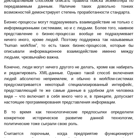
декларативным способом описать правила поиска экземпляра по
передаваемым данным. Наличие таких довольно тонких
возможностей демонстрирует степень проработанности стандарта.
Бизнес-процессы могут подразумевать взаимодействие не только с
информационными системами, но и с людьми. Более того, наивное
представление о бизнес-процессах вообще не подразумевает
ничего иного, кроме людей. Поэтому поддержка так называемых
“human workflow”, то есть таких бизнес-процессов, которые бы
описывали информационное взаимодействие именно между
людьми, чрезвычайно важна.
Конечно, люди могут ничего другого не делать, кроме как набирать
и редактировать XML-данные. Однако такой способ включения
людей абсолютно неприемлем, и обычно в workflow-системах
предусматривается некоторый специализированный интерфейс,
представляющий те же самые данные в удобном для человека
виде – что включает в себя много чего и, в принципе, допускает
настоящее программирования представления информации.
В то время как технологические предпосылки определили
конкретное историческое развитие данной технологии,
политические тоже сыграли свою роль.
Считается порочным, когда предприятие функционирует