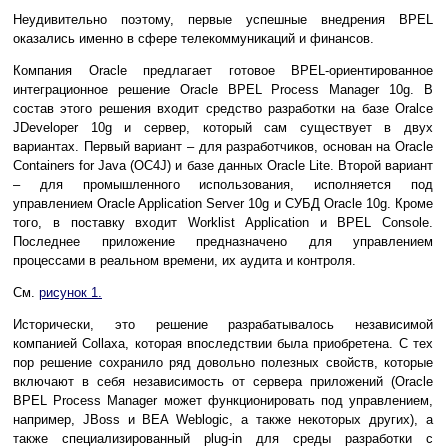
Неудивительно поэтому, первые успешные внедрения BPEL
оказались именно в сфере телекоммуникаций и финансов.
Компания Oracle предлагает готовое BPEL-ориентированное
интеграционное решение Oracle BPEL Process Manager 10g. В
состав этого решения входит средство разработки на базе Oralce
JDeveloper 10g и сервер, который сам существует в двух
вариантах. Первый вариант – для разработчиков, основан на Oracle
Containers for Java (OC4J) и базе данных Oracle Lite. Второй вариант
– для промышленного использования, исполняется под
управлением Oracle Application Server 10g и СУБД Oracle 10g. Кроме
того, в поставку входит Worklist Application и BPEL Console.
Последнее приложение предназначено для управлением
процессами в реальном времени, их аудита и контроля.
См.
рисунок 1.
Исторически, это решение разрабатывалось независимой
компанией Collaxa, которая впоследствии была приобретена. С тех
пор решение сохранило ряд довольно полезных свойств, которые
включают в себя независимость от сервера приложений (Oracle
BPEL Process Manager может функционировать под управлением,
например, JBoss и BEA Weblogic, а также некоторых других), а
также специализированный plug-in для среды разработки с