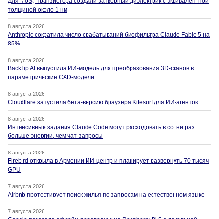
Для MoS₂-транзистора создали затворный диэлектрик с эквивалентной
толщиной около 1 нм
8 августа 2026
Anthropic сократила число срабатываний биофильтра Claude Fable 5 на
85%
8 августа 2026
Backflip AI выпустила ИИ-модель для преобразования 3D-сканов в
параметрические CAD-модели
8 августа 2026
Cloudflare запустила бета-версию браузера Kitesurf для ИИ-агентов
8 августа 2026
Интенсивные задания Claude Code могут расходовать в сотни раз
больше энергии, чем чат-запросы
8 августа 2026
Firebird открыла в Армении ИИ-центр и планирует развернуть 70 тысяч
GPU
7 августа 2026
Airbnb протестирует поиск жилья по запросам на естественном языке
7 августа 2026