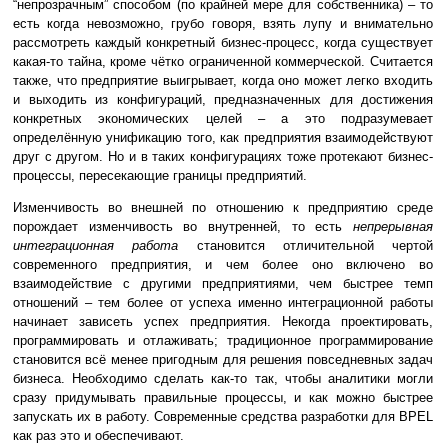
“непрозрачным” способом (по крайней мере для собственника) – то
есть когда невозможно, грубо говоря, взять лупу и внимательно
рассмотреть каждый конкретный бизнес-процесс, когда существует
какая-то тайна, кроме чётко ограниченной коммерческой. Считается
также, что предприятие выигрывает, когда оно может легко входить
и выходить из конфигураций, предназначенных для достижения
конкретных экономических целей – а это подразумевает
определённую унификацию того, как предприятия взаимодействуют
друг с другом. Но и в таких конфигурациях тоже протекают бизнес-
процессы, пересекающие границы предприятий.
Изменчивость во внешней по отношению к предприятию среде
порождает изменчивость во внутренней, то есть
непрерывная
интеграционная работа
становится отличительной чертой
современного предприятия, и чем более оно включено во
взаимодействие с другими предприятиями, чем быстрее темп
отношений – тем более от успеха именно интеграционной работы
начинает зависеть успех предприятия. Некогда проектировать,
программировать и отлаживать; традиционное программирование
становится всё менее пригодным для решения повседневных задач
бизнеса. Необходимо сделать как-то так, чтобы аналитики могли
сразу придумывать правильные процессы, и как можно быстрее
запускать их в работу. Современные средства разработки для BPEL
как раз это и обеспечивают.