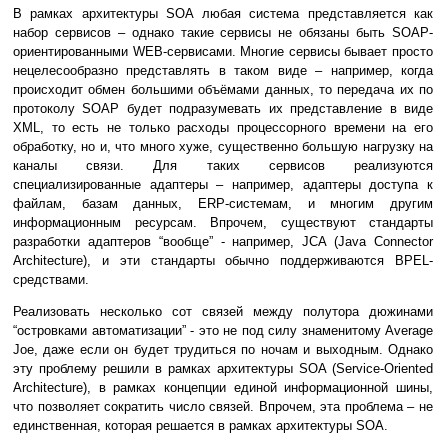
В рамках архитектуры SOA любая система представляется как
набор сервисов – однако такие сервисы не обязаны быть SOAP-
ориентированными WEB-сервисами. Многие сервисы бывает просто
нецелесообразно представлять в таком виде – например, когда
происходит обмен большими объёмами данных, то передача их по
протоколу SOAP будет подразумевать их представление в виде
XML, то есть не только расходы процессорного времени на его
обработку, но и, что много хуже, существенно большую нагрузку на
каналы связи. Для таких сервисов реализуются
специализированные адаптеры – например, адаптеры доступа к
файлам, базам данных, ERP-системам, и многим другим
информационным ресурсам. Впрочем, существуют стандарты
разработки адаптеров “вообще” - например, JCA (Java Connector
Architecture), и эти стандарты обычно поддерживаются BPEL-
средствами.
Реализовать несколько сот связей между полутора дюжинами
“островками автоматизации” - это не под силу знаменитому Average
Joe, даже если он будет трудиться по ночам и выходным. Однако
эту проблему решили в рамках архитектуры SOA (Service-Oriented
Architecture), в рамках концепции единой информационной шины,
что позволяет сократить число связей. Впрочем, эта проблема – не
единственная, которая решается в рамках архитектуры SOA.