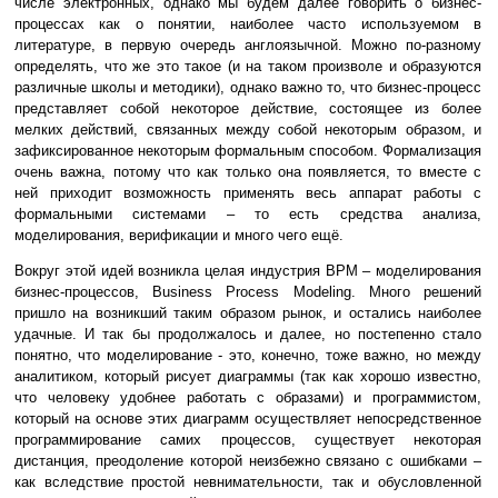
числе электронных, однако мы будем далее говорить о бизнес-
процессах как о понятии, наиболее часто используемом в
литературе, в первую очередь англоязычной. Можно по-разному
определять, что же это такое (и на таком произволе и образуются
различные школы и методики), однако важно то, что бизнес-процесс
представляет собой некоторое действие, состоящее из более
мелких действий, связанных между собой некоторым образом, и
зафиксированное некоторым формальным способом. Формализация
очень важна, потому что как только она появляется, то вместе с
ней приходит возможность применять весь аппарат работы с
формальными системами – то есть средства анализа,
моделирования, верификации и много чего ещё.
Вокруг этой идей возникла целая индустрия BPM – моделирования
бизнес-процессов, Business Process Modeling. Много решений
пришло на возникший таким образом рынок, и остались наиболее
удачные. И так бы продолжалось и далее, но постепенно стало
понятно, что моделирование - это, конечно, тоже важно, но между
аналитиком, который рисует диаграммы (так как хорошо известно,
что человеку удобнее работать с образами) и программистом,
который на основе этих диаграмм осуществляет непосредственное
программирование самих процессов, существует некоторая
дистанция, преодоление которой неизбежно связано с ошибками –
как вследствие простой невнимательности, так и обусловленной