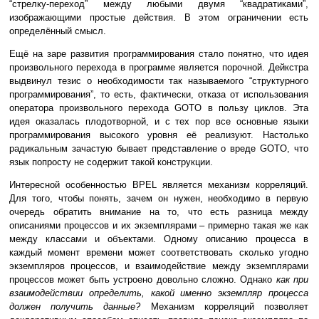
“стрелку-переход” между любыми двумя “квадратиками”,
изображающими простые действия. В этом ограничении есть
определённый смысл.
Ещё на заре развития программирования стало понятно, что идея
произвольного перехода в программе является порочной. Дейкстра
выдвинул тезис о необходимости так называемого “структурного
программирования”, то есть, фактически, отказа от использования
оператора произвольного перехода GOTO в пользу циклов. Эта
идея оказалась плодотворной, и с тех пор все основные языки
программирования высокого уровня её реализуют. Настолько
радикальным зачастую бывает представление о вреде GOTO, что
язык попросту не содержит такой конструкции.
Интересной особенностью BPEL является механизм корреляций.
Для того, чтобы понять, зачем он нужен, необходимо в первую
очередь обратить внимание на то, что есть разница между
описаниями процессов и их экземплярами – примерно такая же как
между классами и объектами. Одному описанию процесса в
каждый момент времени может соответствовать сколько угодно
экземпляров процессов, и взаимодействие между экземплярами
процессов может быть устроено довольно сложно. Однако
как при
взаимодействии определить, какой именно экземпляр процесса
должен получить данные?
Механизм корреляций позволяет