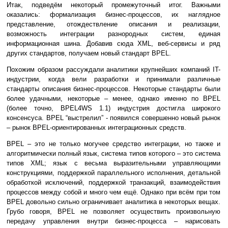
Итак, подведём некоторый промежуточный итог. Важными
оказались: формализация бизнес-процессов, их наглядное
представление, отождествление описания и реализации,
возможность интеграции разнородных систем, единая
информационная шина. Добавив сюда XML, веб-сервисы и ряд
других стандартов, получаем новый стандарт BPEL.
Похожим образом рассуждали аналитики крупнейших компаний IT-
индустрии, когда вели разработки и принимали различные
стандарты описания бизнес-процессов. Некоторые стандарты были
более удачными, некоторые – менее, однако именно по BPEL
(более точно, BPEL4WS 1.1) индустрия достигла широкого
консенсуса. BPEL “выстрелил” - появился совершенно новый рынок
– рынок BPEL-ориентированных интеграционных средств.
BPEL – это не только могучее средство интеграции, но также и
алгоритмически полный язык, система типов которого – это система
типов XML; язык с весьма выразительными управляющими
конструкциями, поддержкой параллельного исполнения, детальной
обработкой исключений, поддержкой транзакций, взаимодействия
процессов между собой и много чем ещё. Однако при всём при том
BPEL довольно сильно ограничивает аналитика в некоторых вещах.
Грубо говоря, BPEL не позволяет осуществить произвольную
передачу управления внутри бизнес-процесса – нарисовать