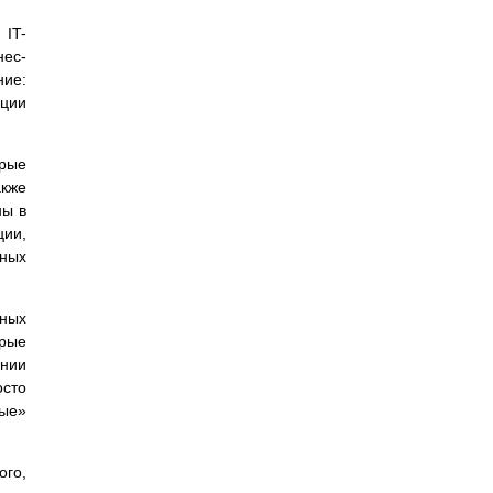
 IT-
нес-
ние:
ации
орые
кже
ны в
ции,
ьных
зных
рые
ании
осто
ые»
ого,