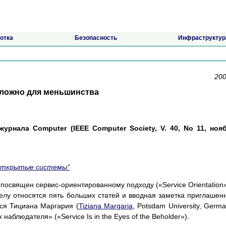
отка
Безопасность
Инфраструктур
200
сложно для меньшинства
урнала Computer (IEEE Computer Society, V. 40, No 11, ноя
Открытые системы"
посвящен сервис-ориентированному подходу («Service Orientation»
лу относятся пять больших статей и вводная заметка приглашен
тся Тициана Маргария (
Tiziana Margaria
, Potsdam University, Germa
наблюдателя» («Service Is in the Eyes of the Beholder»).