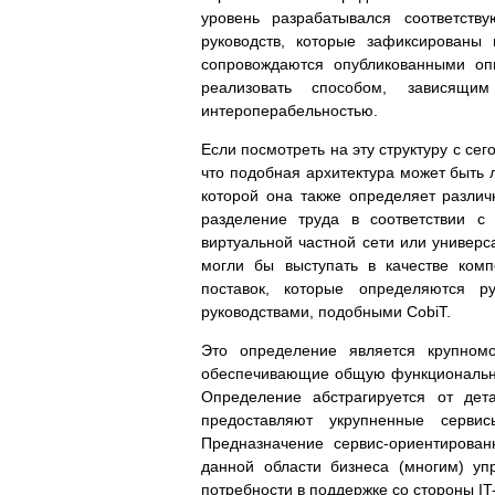
уровень разрабатывался соответств
руководств, которые зафиксированы 
сопровождаются опубликованными оп
реализовать способом, зависящ
интероперабельностью.
Если посмотреть на эту структуру с се
что подобная архитектура может быть 
которой она также определяет различ
разделение труда в соответствии с
виртуальной частной сети или универс
могли бы выступать в качестве комп
поставок, которые определяются р
руководствами, подобными CobiT.
Это определение является крупномо
обеспечивающие общую функциональнос
Определение абстрагируется от дет
предоставляют укрупненные серви
Предназначение сервис-ориентирован
данной области бизнеса (многим) уп
потребности в поддержке со стороны IT