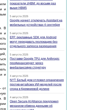
показатели zHBM: до восьми раз
 или
выше HBM5
чи и
евым
5 августа 2026
Google начнет отключать Assistant на
мобильных устройствах 4 сентября
и. В
ся и
5 августа 2026
EFF: рекламные SDK для Android
сть
могут передавать геолокацию без
ого
отдельного запроса разрешения
икла
ций,
5 августа 2026
ься
Поставки Google TPU для Anthropic
профинансируют через
вить
внебалансовую структуру
чать
ии и
4 августа 2026
NYT: Белый дом отложил ограничения
против китайских ИИ-моделей после
– от
спора в Кремниевой долине
чную
4 августа 2026
м. В
Open Secure AI Alliance предложил
ерии
механизм обмена данными об
ются