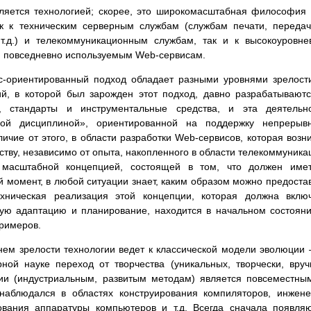
вляется технологией; скорее, это широкомасштабная философия
ак к техническим серверным службам (службам печати, переда
т.д.) и телекоммуникационным службам, так и к высокоуровн
и повседневно используемым Web-сервисам.
с-ориентированный подход обладает разными уровнями зрелост
ий, в которой был зарожден этот подход, давно разрабатывают
, стандарты и инструментальные средства, и эта деятельно
кой дисциплиной», ориентированной на поддержку непрерывн
ичие от этого, в области разработки Web-сервисов, которая возн
ству, независимо от опыта, накопленного в области телекоммуника
 масштабной концепцией, состоящей в том, что должен имет
 момент, в любой ситуации знает, каким образом можно предоста
ехническая реализация этой концепции, которая должна вклю
кую адаптацию и планирование, находится в начальном состоян
примеров.
ем зрелости технологии ведет к классической модели эволюции 
ной науке переход от творчества (уникальных, творчески, вру
рии (индустриальным, развитым методам) является повсеместны
наблюдался в областях конструирования компиляторов, инжен
ования аппаратуры компьютеров и т.д. Всегда сначала появля