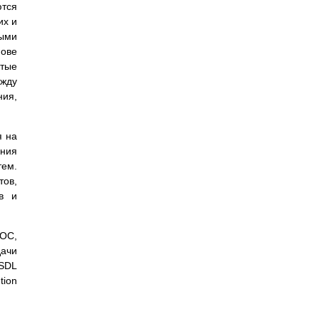
ются
их и
ыми
ове
стые
ежду
ния,
я на
ения
тем.
ов,
ов и
SOC,
дачи
WSDL
tion