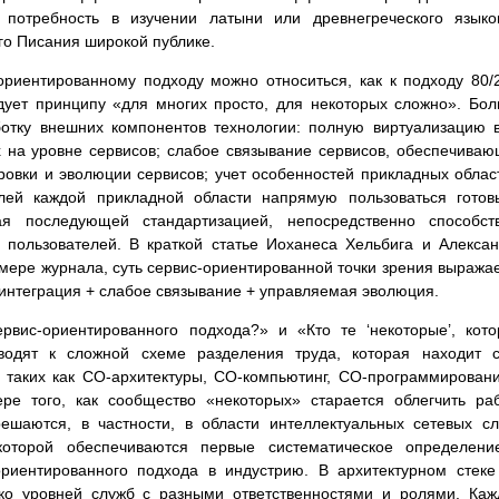
 потребность в изучении латыни или древнегреческого язык
го Писания широкой публике.
ориентированному подходу можно относиться, как к подходу 80/
дует принципу «для многих просто, для некоторых сложно». Бо
ботку внешних компонентов технологии: полную виртуализацию 
х на уровне сервисов; слабое связывание сервисов, обеспечива
овки и эволюции сервисов; учет особенностей прикладных облас
лей каждой прикладной области напрямую пользоваться гото
я последующей стандартизацией, непосредственно способств
 пользователей. В краткой статье Иоханеса Хельбига и Алекса
мере журнала, суть сервис-ориентированной точки зрения выража
интеграция + слабое связывание + управляемая эволюция.
рвис-ориентированного подхода?» и «Кто те ‘некоторые’, кот
водят к сложной схеме разделения труда, которая находит 
 таких как СО-архитектуры, СО-компьютинг, СО-программирован
е того, как сообщество «некоторых» старается облегчить ра
ешаются, в частности, в области интеллектуальных сетевых с
, в которой обеспечиваются первые систематическое определен
ориентированного подхода в индустрию. В архитектурном стеке
ько уровней служб с разными ответственностями и ролями. Ка