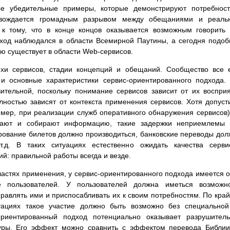
ые убедительные примеры, которые демонстрируют потребнос
овождается громадным разрывом между обещаниями и реаль
к тому, что в конце концов оказывается возможным говорить
еход наблюдался в области Всемирной Паутины, а сегодня подо
ю существует в области Web-сервисов.
хи сервисов, стадии концепций и обещаний. Сообщество все
 и основные характеристики сервис-ориентированного подхода.
ительной, поскольку понимание сервисов зависит от их воспри
лностью зависят от контекста применения сервисов. Хотя допус
мер, при реализации служб оперативного обнаружения сервисов)
ивают и собирают информацию, такие задержки неприемлемы 
рование билетов должно производиться, банковские переводы до
.д. В таких ситуациях естественно ожидать качества серви
й: правильной работы всегда и везде.
ластях применения, у сервис-ориентированного подхода имеется 
е пользователей. У пользователей должна иметься возможно
правлять ими и приспосабливать их к своим потребностям. По кра
уациях такое участие должно быть возможно без специальной
-ориентированный подход потенциально оказывает разрушител
туры. Его эффект можно сравнить с эффектом перевода Библи