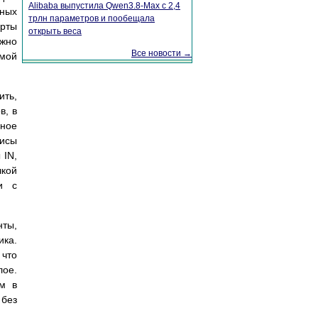
Alibaba выпустила Qwen3.8-Max с 2,4
вных
трлн параметров и пообещала
арты
открыть веса
ожно
Все новости →
мой
ить,
в, в
дное
исы
 IN,
чкой
и с
ты,
ика.
 что
ое.
ам в
 без