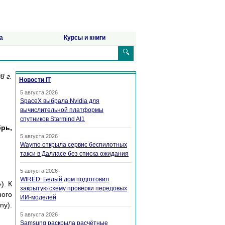
а
Курсы и книги
🔍
8 г.
Новости IT
5 августа 2026
SpaceX выбрала Nvidia для
вычислительной платформы
спутников Starmind AI1
брь,
5 августа 2026
Waymo открыла сервис беспилотных
такси в Далласе без списка ожидания
5 августа 2026
WIRED: Белый дом подготовил
). К
закрытую схему проверки передовых
ного
ИИ-моделей
ny).
5 августа 2026
Samsung раскрыла расчётные