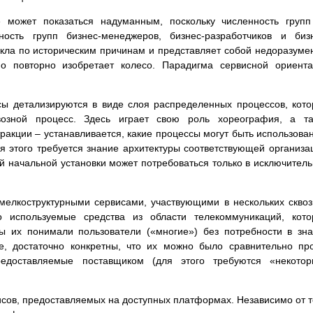
 может показаться надуманным, поскольку численность групп
ость групп бизнес-менеджеров, бизнес-разработчиков и биз
икла по историческим причинам и представляет собой недоразуме
о повторно изобретает колесо. Парадигма сервисной ориент
ы детализируются в виде слоя распределенных процессов, кот
возной процесс. Здесь играет свою роль хореография, а та
акции – устанавливается, какие процессы могут быть использова
 этого требуется знание архитектуры соответствующей организа
й начальной установки может потребоваться только в исключител
мелкоструктурными сервисами, участвующими в нескольких скво
 используемые средства из области телекоммуникаций, кото
бы их понимали пользователи («многие») без потребности в зн
е, достаточно конкретны, что их можно было сравнительно пр
редоставляемые поставщиком (для этого требуются «некотор
сов, предоставляемых на доступных платформах. Независимо от т