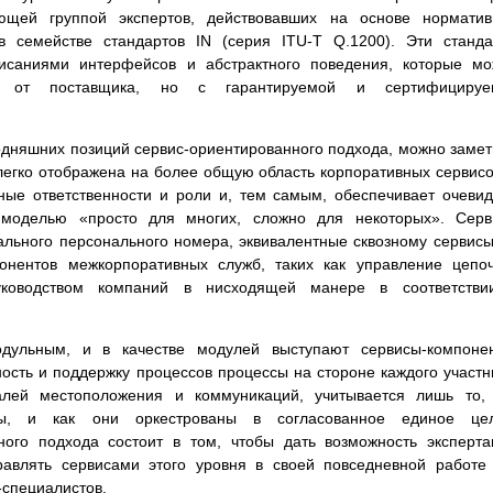
ующей группой экспертов, действовавших на основе нормати
в семействе стандартов IN (серия ITU-T Q.1200). Эти станд
исаниями интерфейсов и абстрактного поведения, которые м
им от поставщика, но с гарантируемой и сертифицируе
годняшних позиций сервис-ориентированного подхода, можно замет
легко отображена на более общую область корпоративных сервисо
ные ответственности и роли и, тем самым, обеспечивает очеви
 моделью «просто для многих, сложно для некоторых». Серв
ального персонального номера, эквивалентные сквозному сервисы
онентов межкорпоративных служб, таких как управление цепо
уководством компаний в нисходящей манере в соответстви
дульным, и в качестве модулей выступают сервисы-компонен
ть и поддержку процессов процессы на стороне каждого участн
алей местоположения и коммуникаций, учитывается лишь то,
сы, и как они оркестрованы в согласованное единое цел
ного подхода состоит в том, чтобы дать возможность эксперт
равлять сервисами этого уровня в своей повседневной работе
-специалистов.