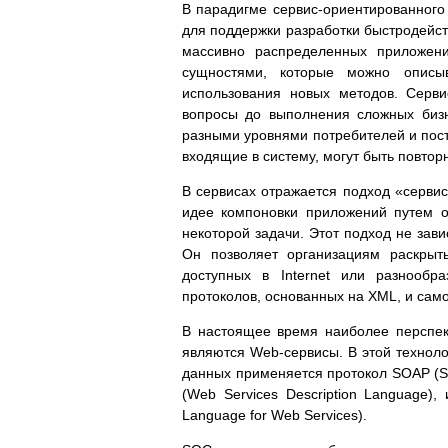
В парадигме сервис-ориентированного 
для поддержки разработки быстродейс
массивно распределенных приложен
сущностями, которые можно описыв
использования новых методов. Серв
вопросы до выполнения сложных бизн
разными уровнями потребителей и пост
входящие в систему, могут быть повтор
В сервисах отражается подход «серви
идее компоновки приложений путем о
некоторой задачи. Этот подход не зав
Он позволяет организациям раскрыт
доступных в Internet или разнообр
протоколов, основанных на XML, и са
В настоящее время наиболее перспек
являются Web-сервисы. В этой техноло
данных применяется протокол SOAP (Si
(Web Services Description Language),
Language for Web Services).