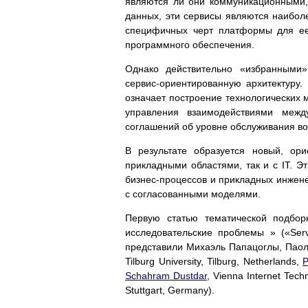
являются ли они коммуникационными
данных, эти сервисы являются наибо
специфичных черт платформы для ее 
программного обеспечения.
Однако действительно «избранными
сервис-ориентированную архитектуру
означает построение технологических 
управления взаимодействиями межд
соглашений об уровне обслуживания во
В результате образуется новый, ор
прикладными областями, так и с IT. Э
бизнес-процессов и прикладных инжене
с согласованными моделями.
Первую статью тематической подбор
исследовательские проблемы » («Servi
представили Михаэль Папацоглы, Паол
Tilburg University, Tilburg, Netherlands,
P
Schahram Dustdar
, Vienna Internet Tec
Stuttgart, Germany).