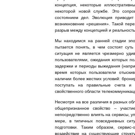
концепция, некоторые иллюстративн
некоторой новой службе. Это сопр
состоянием дел. Эволюция приводит 
возникновение «решения». Такой пер
разрыв между концепцией и реальность
Мы находимся на ранней стадии эпо
пытается понять, в чем состоят суть
ситуация не является чрезмерно удив
пользователями, ожидания которых по
задержки и периоды выжидания (напри
время которых пользователи отыск
наличии более жестких условий: брони
поступать на правильные счета и т
свойственного области телекоммуникаци
Несмотря на все различия в разных об
общепризнанное свойство – участи
непосредственно влиять на сервисы, у
мере, в типичных повседневных сит
подготовки. Таким образом, сервис
воздействие на существующие струк