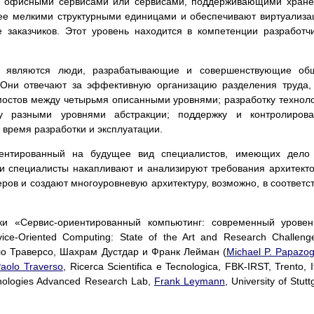
, офисными сервисами или сервисами, поддерживающими хран
лее мелкими структурными единицами и обеспечивают виртуализ
заказчиков. Этот уровень находится в компетенции разработч
» являются люди, разрабатывающие и совершенствующие об
. Они отвечают за эффективную организацию разделения труда,
мостов между четырьмя описанными уровнями; разработку технол
у разными уровнями абстракции; поддержку и контролирова
 время разработки и эксплуатации.
иентированный на будущее вид специалистов, имеющих дело 
ти специалисты накапливают и анализируют требования архитект
ров и создают многоуровневую архитектуру, возможно, в соответс
ки «Сервис-ориентированный компьютинг: современный урове
ce-Oriented Computing: State of the Art and Research Challeng
о Траверсо, Шахрам Дустдар и Франк Лейман (
Michael P. Papazog
aolo Traverso
, Ricerca Scientifica e Tecnologica, FBK-IRST, Trento, It
hnologies Advanced Research Lab,
Frank Leymann
, University of Stutt