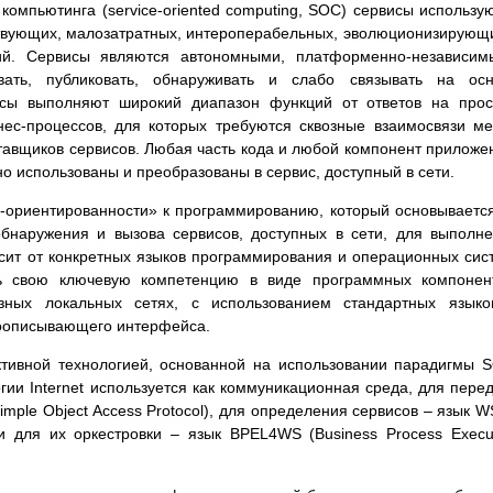
компьютинга (service-oriented computing, SOC) сервисы использу
твующих, малозатратных, интероперабельных, эволюционизирующ
ий. Сервисы являются автономными, платформенно-независим
ать, публиковать, обнаруживать и слабо связывать на осн
исы выполняют широкий диапазон функций от ответов на про
ес-процессов, для которых требуются сквозные взаимосвязи м
авщиков сервисов. Любая часть кода и любой компонент приложе
но использованы и преобразованы в сервис, доступный в сети.
с-ориентированности» к программированию, который основываетс
бнаружения и вызова сервисов, доступных в сети, для выполн
исит от конкретных языков программирования и операционных сис
ь свою ключевую компетенцию в виде программных компонент
азных локальных сетях, с использованием стандартных язык
моописывающего интерфейса.
тивной технологией, основанной на использовании парадигмы 
гии Internet используется как коммуникационная среда, для пере
mple Object Access Protocol), для определения сервисов – язык 
 и для их оркестровки – язык BPEL4WS (Business Process Execu