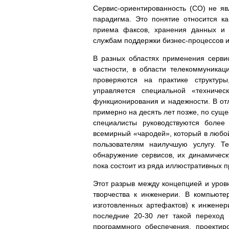
Сервис-ориентированность (СО) не я
парадигма. Это понятие относится к
приема факсов, хранения данных и 
службам поддержки бизнес-процессов 
В разных областях применения серви
частности, в области телекоммуникац
проверяются на практике структуры
управляется специальной «техничес
функционирования и надежности. В отл
примерно на десять лет позже, по суще
специалисты руководствуются более
всемирный «чародей», который в любой
пользователям наилучшую услугу. Т
обнаружение сервисов, их динамичес
пока состоит из ряда иллюстративных 
Этот разрыв между концепцией и уровн
творчества к инженерии. В компьютер
изготовленных артефактов) к инжене
последние 20-30 лет такой переход 
программного обеспечения, проектир