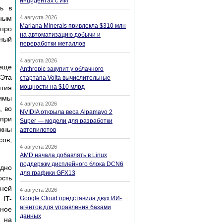
инцидентах с ИИ
ть в
ным
4 августа 2026
Mariana Minerals привлекла $310 млн
 про
на автоматизацию добычи и
бный
переработки металлов
4 августа 2026
 еще
Anthropic закупит у облачного
 Эта
стартапа Volta вычислительные
мощности на $10 млрд
ятия
тимы
4 августа 2026
, во
NVIDIA открыла веса Alpamayo 2
при
Super — модели для разработки
лжны
автопилотов
сов,
4 августа 2026
AMD начала добавлять в Linux
поддержку дисплейного блока DCN6
одно
для графики GFX13
сть
йней
4 августа 2026
 IT-
Google Cloud представила двух ИИ-
агентов для управления базами
ьное
данных
и на