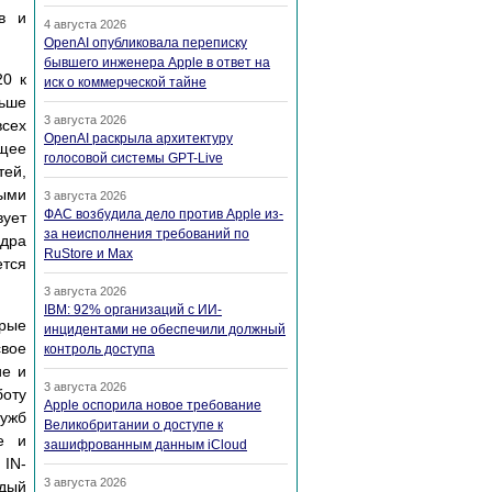
ов и
4 августа 2026
OpenAI опубликовала переписку
бывшего инженера Apple в ответ на
20 к
иск о коммерческой тайне
льше
3 августа 2026
всех
OpenAI раскрыла архитектуру
ющее
голосовой системы GPT-Live
тей,
выми
3 августа 2026
ФАС возбудила дело против Apple из-
ует
за неисполнения требований по
ндра
RuStore и Max
ется
3 августа 2026
IBM: 92% организаций с ИИ-
орые
инцидентами не обеспечили должный
свое
контроль доступа
ие и
3 августа 2026
боту
Apple оспорила новое требование
лужб
Великобритании о доступе к
ие и
зашифрованным данным iCloud
 IN-
3 августа 2026
ждый