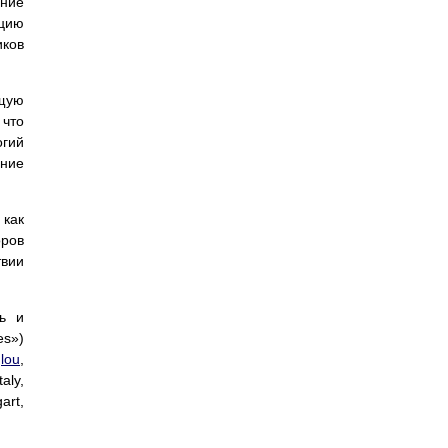
ение
ацию
иков
щую
 что
огий
ние
как
оров
твии
нь и
es»)
lou
,
aly,
gart,