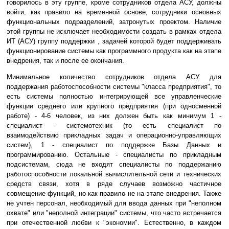
говорилось в эту группе, кроме сотрудников отдела АСУ, должны
войти, как правило на временной основе, сотрудники основных
функциональных подразделений, затронутых проектом. Наличие
этой группы не исключает необходимости создать в рамках отдела
ИТ (АСУ) группу поддержки , задачей которой будет поддерживать
функционирование системы как программного продукта как на этапе
внедрения, так и после ее окончания.
Минимальное количество сотрудников отдела АСУ для
поддержания работоспособности системы "класса предприятия", то
есть системы полностью интегрирующей все управленческие
функции среднего или крупного предприятия (при односменной
работе) - 4-6 человек, из них должен быть как минимум 1 -
специалист - системотехник (то есть специалист по
взаимодействию прикладных задач и операционно-управляющих
систем), 1 - специалист по поддержке Базы Данных и
программированию. Остальные - специалисты по прикладным
подсистемам, сюда не входят специалисты по поддержанию
работоспособности локальной вычислительной сети и технических
средств связи, хотя в ряде случаев возможно частичное
совмещение функций, но как правило не на этапе внедрения. Также
не учтен персонал, необходимый для ввода данных при "неполном
охвате" или "неполной интеграции" системы, что часто встречается
при отечественной любви к "экономии". Естественно, в каждом