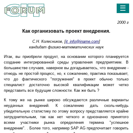
☰
2000 г
Как организовать проект внедрения.
С.Н. Колесников, [
it_info@iname.com
]
кандидат физико-математических наук
Итак, вы приобрели продукт, на основании которого планируется
создание интегрированной среды управления предприятием. В
большинстве случаев, наверное вы догадываетесь, что внедрение -
отнюдь не простой процесс, но, к сожалению, практика показывает,
что до фактического "погружения" в проект обычно только
специалист достаточно высокой квалификации может четко
представить все будущие сложности. Как же быть ?
К тому же на рынке широко обсуждаются различные варианты
неудачных внедрений. К сожалению дать сколь-нибудь
убедительную статистику по этому вопросу представляется крайне
затруднительным, так как нет четкого и однозначно принятого
всеми участники рынка определения термина "успешное
внедрение". . Более того, например SAP AG предпочитает говорить