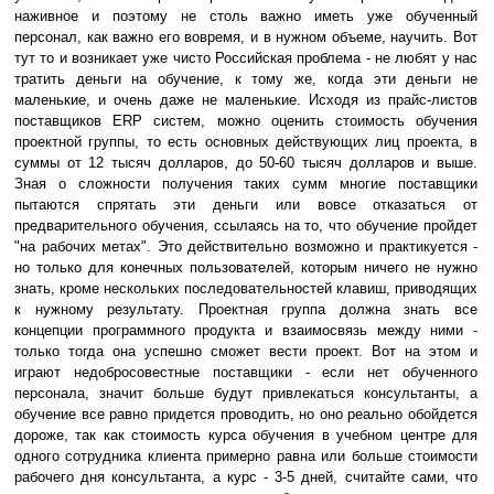
наживное и поэтому не столь важно иметь уже обученный
персонал, как важно его вовремя, и в нужном объеме, научить. Вот
тут то и возникает уже чисто Российская проблема - не любят у нас
тратить деньги на обучение, к тому же, когда эти деньги не
маленькие, и очень даже не маленькие. Исходя из прайс-листов
поставщиков ERP систем, можно оценить стоимость обучения
проектной группы, то есть основных действующих лиц проекта, в
суммы от 12 тысяч долларов, до 50-60 тысяч долларов и выше.
Зная о сложности получения таких сумм многие поставщики
пытаются спрятать эти деньги или вовсе отказаться от
предварительного обучения, ссылаясь на то, что обучение пройдет
"на рабочих метах". Это действительно возможно и практикуется -
но только для конечных пользователей, которым ничего не нужно
знать, кроме нескольких последовательностей клавиш, приводящих
к нужному результату. Проектная группа должна знать все
концепции программного продукта и взаимосвязь между ними -
только тогда она успешно сможет вести проект. Вот на этом и
играют недобросовестные поставщики - если нет обученного
персонала, значит больше будут привлекаться консультанты, а
обучение все равно придется проводить, но оно реально обойдется
дороже, так как стоимость курса обучения в учебном центре для
одного сотрудника клиента примерно равна или больше стоимости
рабочего дня консультанта, а курс - 3-5 дней, считайте сами, что