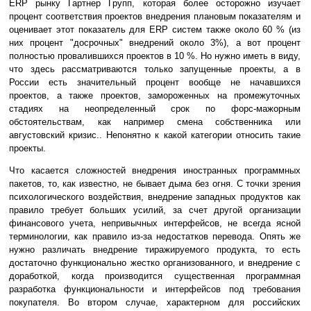
ERP рынку Гартнер Групп, которая более осторожно изучает
процент соответствия проектов внедрения плановым показателям и
оценивает этот показатель для ERP систем также около 60 % (из
них процент "досрочных" внедрений около 3%), а вот процент
полностью провалившихся проектов в 10 %. Но нужно иметь в виду,
что здесь рассматриваются только запущенные проекты, а в
России есть значительный процент вообще не начавшихся
проектов, а также проектов, замороженных на промежуточных
стадиях на неопределенный срок по форс-мажорным
обстоятельствам, как например смена собственника или
августовский кризис.. Непонятно к какой категории относить такие
проекты.
Что касается сложностей внедрения иностранных программных
пакетов, то, как известно, не бывает дыма без огня. С точки зрения
психологического воздействия, внедрение западных продуктов как
правило требует больших усилий, за счет другой организации
финансового учета, непривычных интерфейсов, не всегда ясной
терминологии, как правило из-за недостатков перевода. Опять же
нужно различать внедрение тиражируемого продукта, то есть
достаточно функционально жестко организованного, и внедрение с
доработкой, когда производится существенная программная
разработка функциональности и интерфейсов под требования
покупателя. Во втором случае, характерном для российских