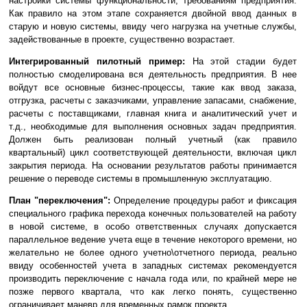
настройки системы функциональности, требованиям предприятия.
Как правило на этом этапе сохраняется двойной ввод данных в
старую и новую системы, ввиду чего нагрузка на учетные службы,
задействованные в проекте, существенно возрастает.
Интегрированный пилотный пример:
На этой стадии будет
полностью смоделирована вся деятельность предприятия. В нее
войдут все основные бизнес-процессы, такие как ввод заказа,
отгрузка, расчеты с заказчиками, управление запасами, снабжение,
расчеты с поставщиками, главная книга и аналитический учет и
т.д., необходимые для выполнения основных задач предприятия.
Должен быть реализован полный учетный (как правило
квартальный) цикл соответствующей деятельности, включая цикл
закрытия периода. На основании результатов работы принимается
решение о переводе системы в промышленную эксплуатацию.
План "переключения":
Определение процедуры работ и фиксация
специального графика перехода конечных пользователей на работу
в новой системе, в особо ответственных случаях допускается
параллельное ведение учета еще в течение некоторого времени, но
желательно не более одного учетно\отчетного периода, реально
ввиду особенностей учета в западных системах рекомендуется
производить переключение с начала года или, по крайней мере не
позже первого квартала, что как легко понять, существенно
ограничивает маневр для временных рамок проекта