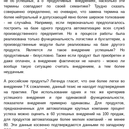
не об успешных, а о "продуктивных" внедрениях, насколько эти
термины совпадают по своей семантике? Трудно сказать
совершенно определенно, но очевидно, что замена термина на
более нейтральный и допускающий явно более широкое толкование
- не случайна. Например, если первоначально предполагалось
построить на базе одного продукта автоматизацию всех служб
производственного предприятия. Но в процессе работы была
реализована только функциональность логистики и бухгалтерии, а
производственные модули были реализованы на базе другого
продукта. Является ли такое внедрение успешным? Но
продуктивным - безусловно. Также если продукт был приобретен и
даже оплачен, а внедрение фактически не начато - можно ли
вообще такую ситуацию считать внедрением, а тем более
неудачным.
А российские продукты? Легенда гласит, что они более легки во
внедрении ? К сожалению, данный тезис не находит подтверждения
на практике. При использовании одних и тех же критериев
успешного внедрения и при одинаковой функциональности,
показатели внедрения примерно одинаковы. Для продуктов,
предназначенных для автоматизации крупных компании процент
успеха можно оценить в 60 успешных внедрений на 100 продаж,
для продуктов автоматизации более мелких компаний - не менее
80. Эти данные косвенно подтверждаются данными по западному