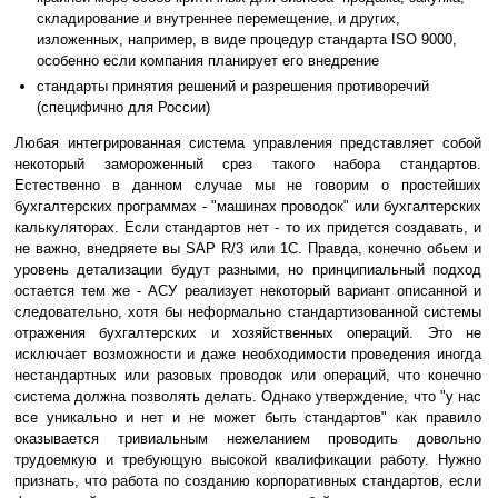
складирование и внутреннее перемещение, и других,
изложенных, например, в виде процедур стандарта ISO 9000,
особенно если компания планирует его внедрение
стандарты принятия решений и разрешения противоречий
(специфично для России)
Любая интегрированная система управления представляет собой
некоторый замороженный срез такого набора стандартов.
Естественно в данном случае мы не говорим о простейших
бухгалтерских программах - "машинах проводок" или бухгалтерских
калькуляторах. Если стандартов нет - то их придется создавать, и
не важно, внедряете вы SAP R/3 или 1С. Правда, конечно обьем и
уровень детализации будут разными, но принципиальный подход
остается тем же - АСУ реализует некоторый вариант описанной и
следовательно, хотя бы неформально стандартизованной системы
отражения бухгалтерских и хозяйственных операций. Это не
исключает возможности и даже необходимости проведения иногда
нестандартных или разовых проводок или операций, что конечно
система должна позволять делать. Однако утверждение, что "у нас
все уникально и нет и не может быть стандартов" как правило
оказывается тривиальным нежеланием проводить довольно
трудоемкую и требующую высокой квалификации работу. Нужно
признать, что работа по созданию корпоративных стандартов, если