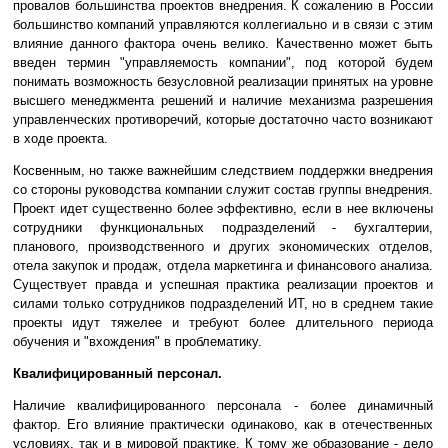
провалов большинства проектов внедрения. К сожалению в России
большинство компаний управляются коллегиально и в связи с этим
влияние данного фактора очень велико. Качественно может быть
введен термин "управляемость компании", под которой будем
понимать возможность безусловной реализации принятых на уровне
высшего менеджмента решений и наличие механизма разрешения
управленческих противоречий, которые достаточно часто возникают
в ходе проекта.
Косвенным, но также важнейшим следствием поддержки внедрения
со стороны руководства компании служит состав группы внедрения.
Проект идет существенно более эффективно, если в нее включены
сотрудники функциональных подразделений - бухгалтерии,
планового, производственного и других экономических отделов,
отела закупок и продаж, отдела маркетинга и финансового анализа.
Существует правда и успешная практика реализации проектов и
силами только сотрудников подразделений ИТ, но в среднем такие
проекты идут тяжелее и требуют более длительного периода
обучения и "вхождения" в проблематику.
Квалифицированный персонал.
Наличие квалифицированного персонала - более динамичный
фактор. Его влияние практически одинаково, как в отечественных
условиях, так и в мировой практике. К тому же образование - дело