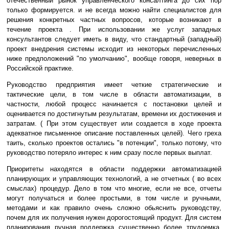
отечественный рынок управленческого консалтинга до сих пор
только формируется. и не всегда можно найти специалистов для
решения конкретных частных вопросов, которые возникают в
течение проекта . При использовании же услуг западных
консультантов следует иметь в виду, что стандартный (западный)
проект внедрения системы исходит из некоторых перечисленных
ниже предположений "по умолчанию", вообще говоря, неверных в
Российской практике.
Руководство предприятия имеет четкие стратегические и
тактические цели, в том числе в области автоматизации, в
частности, любой процесс начинается с постановки целей и
оценивается по достигнутым результатам, времени их достижения и
затратам. ( При этом существует или создается в ходе проекта
адекватное письменное описание поставленных целей). Чего греха
таить, сколько проектов остались "в потенции", только потому, что
руководство потеряло интерес к ним сразу после первых выплат.
Приоритеты находятся в области поддержки автоматизацией
планирующих и управляющих технологий, а не отчетных ( во всех
смыслах) процедур. Дело в том что многие, если не все, отчеты
могут получаться и более простыми, в том числе и ручными,
методами и как правило очень сложно обьяснить руководству,
почем для их получения нужен дорогостоящий продукт. Для систем
планирования ручная поддержка существенно более трудоемка,