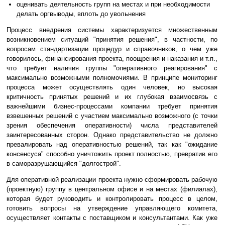
оценивать деятельность групп на местах и при необходимости
делать оргвыводы, вплоть до увольнения
Процесс внедрения системы характеризуется множественным
возникновением ситуаций "принятия решения", в частности, по
вопросам стандартизации процедур и справочников, о чем уже
говорилось, финансирования проекта, поощрения и наказания и т.п.,
что требует наличия группы "оперативного реагирования" с
максимально возможными полномочиями. В принципе мониторинг
процесса может осуществлять один человек, но высокая
критичность принятых решений и их глубокая взаимосвязь с
важнейшими бизнес-процессами компании требует принятия
взвешенных решений с участием максимально возможного (с точки
зрения обеспечения оперативности) числа представителей
заинтересованных сторон. Однако представительство не должно
превалировать над оперативностью решений, так как "ожидание
консенсуса" способно уничтожить проект полностью, превратив его
в саморазрушающийся "долгострой".
Для оперативной реализации проекта нужно сформировать рабочую
(проектную) группу в центральном офисе и на местах (филиалах),
которая будет руководить и контролировать процесс в целом,
готовить вопросы на утверждение управляющего комитета,
осуществляет контакты с поставщиком и консультантами. Как уже