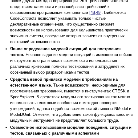
также других методов верификации. Это требование является
следствием сложности и разнообразия требований к
современным программным компонентам
[48,49]
. Библиотека
CodeContracts позволяет указывать только чистые
декларативные ограничения, что существенно снижает
возможности ее использования для большинства практически
значимых систем, поведение которых зависит от внутренних
состояний их компонентов.
Явное определение моделей ситуаций для построения
тестов.
Неявное задание модели ситуаций в имеющихся сейчас
инструментах ограничивает возможности использования
различных критериев полноты тестирования и затрудняет их
осознанный выбор разработчиками тестов.
Средства явной привязки моделей к требованиям на
естественном языке.
Такие возможности, необходимые для
прослеживания требований, имеются в инструментах CTESK и
SpecExplorer. В средствах модульного тестирования так можно
использовать текстовые сообщения в методах проверки
утверждений, однако подобных возможностей лишены NModel и
ModelJUnit. Отметим, что добавление такой функциональности в
модульный инструмент не представляет большого труда.
Совместное использование моделей поведения, ситуаций и
тестов, связанных с различными аспектами