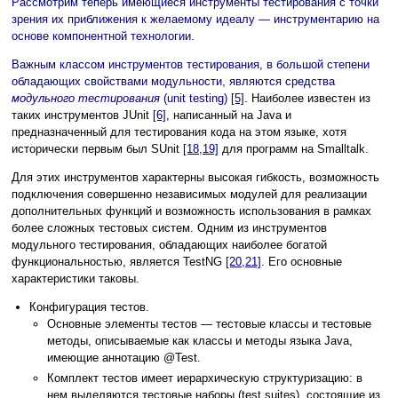
Рассмотрим теперь имеющиеся инструменты тестирования с точки
зрения их приближения к желаемому идеалу — инструментарию на
основе компонентной технологии.
Важным классом инструментов тестирования, в большой степени
обладающих свойствами модульности, являются средства
модульного тестирования
(unit testing)
[5]
. Наиболее известен из
таких инструментов JUnit
[6]
, написанный на Java и
предназначенный для тестирования кода на этом языке, хотя
исторически первым был SUnit
[18,19]
для программ на Smalltalk.
Для этих инструментов характерны высокая гибкость, возможность
подключения совершенно независимых модулей для реализации
дополнительных функций и возможность использования в рамках
более сложных тестовых систем. Одним из инструментов
модульного тестирования, обладающих наиболее богатой
функциональностью, является TestNG
[20,21]
. Его основные
характеристики таковы.
Конфигурация тестов.
Основные элементы тестов — тестовые классы и тестовые
методы, описываемые как классы и методы языка Java,
имеющие аннотацию @Test.
Комплект тестов имеет иерархическую структуризацию: в
нем выделяются тестовые наборы (test suites), состоящие из