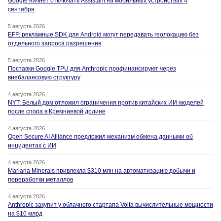
Google начнет отключать Assistant на мобильных устройствах 4
сентября
5 августа 2026
EFF: рекламные SDK для Android могут передавать геолокацию без
отдельного запроса разрешения
5 августа 2026
Поставки Google TPU для Anthropic профинансируют через
внебалансовую структуру
4 августа 2026
NYT: Белый дом отложил ограничения против китайских ИИ-моделей
после спора в Кремниевой долине
4 августа 2026
Open Secure AI Alliance предложил механизм обмена данными об
инцидентах с ИИ
4 августа 2026
Mariana Minerals привлекла $310 млн на автоматизацию добычи и
переработки металлов
4 августа 2026
Anthropic закупит у облачного стартапа Volta вычислительные мощности
на $10 млрд