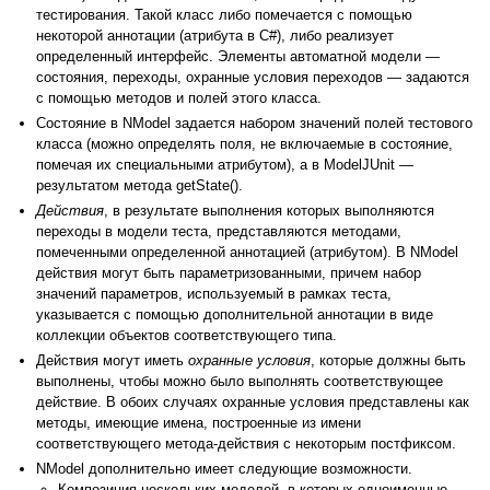
тестирования. Такой класс либо помечается с помощью
некоторой аннотации (атрибута в C#), либо реализует
определенный интерфейс. Элементы автоматной модели —
состояния, переходы, охранные условия переходов — задаются
с помощью методов и полей этого класса.
Состояние в NModel задается набором значений полей тестового
класса (можно определять поля, не включаемые в состояние,
помечая их специальными атрибутом), а в ModelJUnit —
результатом метода getState().
Действия
, в результате выполнения которых выполняются
переходы в модели теста, представляются методами,
помеченными определенной аннотацией (атрибутом). В NModel
действия могут быть параметризованными, причем набор
значений параметров, используемый в рамках теста,
указывается с помощью дополнительной аннотации в виде
коллекции объектов соответствующего типа.
Действия могут иметь
охранные условия
, которые должны быть
выполнены, чтобы можно было выполнять соответствующее
действие. В обоих случаях охранные условия представлены как
методы, имеющие имена, построенные из имени
соответствующего метода-действия с некоторым постфиксом.
NModel дополнительно имеет следующие возможности.
Композиция нескольких моделей, в которых одноименные