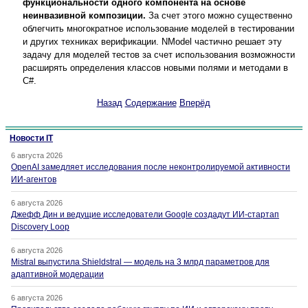
функциональности одного компонента на основе
неинвазивной композиции.
За счет этого можно существенно
облегчить многократное использование моделей в тестировании
и других техниках верификации. NModel частично решает эту
задачу для моделей тестов за счет использования возможности
расширять определения классов новыми полями и методами в
C#.
Назад
Содержание
Вперёд
Новости IT
6 августа 2026
OpenAI замедляет исследования после неконтролируемой активности
ИИ-агентов
6 августа 2026
Джефф Дин и ведущие исследователи Google создадут ИИ-стартап
Discovery Loop
6 августа 2026
Mistral выпустила Shieldstral — модель на 3 млрд параметров для
адаптивной модерации
6 августа 2026