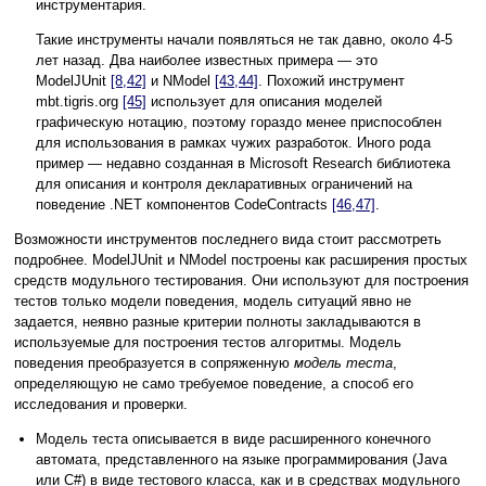
инструментария.
Такие инструменты начали появляться не так давно, около 4-5
лет назад. Два наиболее известных примера — это
ModelJUnit
[8,42]
и NModel
[43,44]
. Похожий инструмент
mbt.tigris.org
[45]
использует для описания моделей
графическую нотацию, поэтому гораздо менее приспособлен
для использования в рамках чужих разработок. Иного рода
пример — недавно созданная в Microsoft Research библиотека
для описания и контроля декларативных ограничений на
поведение .NET компонентов CodeContracts
[46,47]
.
Возможности инструментов последнего вида стоит рассмотреть
подробнее. ModelJUnit и NModel построены как расширения простых
средств модульного тестирования. Они используют для построения
тестов только модели поведения, модель ситуаций явно не
задается, неявно разные критерии полноты закладываются в
используемые для построения тестов алгоритмы. Модель
поведения преобразуется в сопряженную
модель теста
,
определяющую не само требуемое поведение, а способ его
исследования и проверки.
Модель теста описывается в виде расширенного конечного
автомата, представленного на языке программирования (Java
или C#) в виде тестового класса, как и в средствах модульного