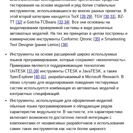
тестирования на основе моделей и ряд более стабильных
инструментов, использовавшихся во многих разных проектах. В
этой второй категории находятся TorX
[28,29]
, TGV
[30,31]
, BZ-
TT
[32]
и Gotcha-TCBeans
[33,34]
. Все они основаны на
моделировании проверяемой системы в виде различных
автоматных моделей. На тех же принципах в целом построены и
коммерческие инструменты Conformic Qtronic
[35]
и Smartesting
Test Designer (ранее Leirios)
[36]
.
Инструменты на основе расширений широко используемых
языков программирования, которые сохраняют «монолитность».
Примерами являются поддерживающие технологию
UniTESK
[37-39]
инструменты CTESK и JavaTESK, а также
SpecExplorer
[40,41]
, разрабатываемый в Microsoft Research. В
обоих случаях для моделирования поведения тестируемых
систем используется комбинация из автоматных моделей и
контрактных спецификаций.
Инструменты, использующие для оформления моделей
обычные языки программирования и обладающие рядом
характеристик модульности. В частности, эти характеристики
включают возможности достаточно легкой интеграции с
компонентами от независимых разработчиков и использования
самих таких инструментов как части более широкого