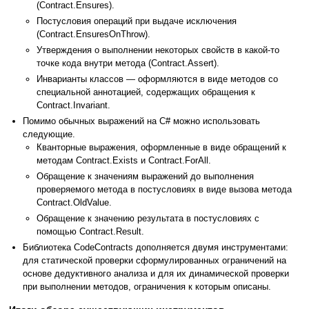
(Contract.Ensures).
Постусловия операций при выдаче исключения
(Contract.EnsuresOnThrow).
Утверждения о выполнении некоторых свойств в какой-то
точке кода внутри метода (Contract.Assert).
Инварианты классов — оформляются в виде методов со
специальной аннотацией, содержащих обращения к
Contract.Invariant.
Помимо обычных выражений на C# можно использовать
следующие.
Кванторные выражения, оформленные в виде обращений к
методам Contract.Exists и Contract.ForAll.
Обращение к значениям выражений до выполнения
проверяемого метода в постусловиях в виде вызова метода
Contract.OldValue.
Обращение к значению результата в постусловиях с
помощью Contract.Result.
Библиотека CodeContracts дополняется двумя инструментами:
для статической проверки сформулированных ограничений на
основе дедуктивного анализа и для их динамической проверки
при выполнении методов, ограничения к которым описаны.