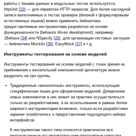
работы с базами данных в модульных тестах используется,
httpUnit
[23]
— для обработки HTTP-запросов. Для более наглядной
записи выполняемых в тестах проверок (близкой к формулировкам
естественных языков) можно применять библиотеки,
предоставляемые инструментами разработки на основе
функциональности (behavior driven development), например,
JBehave
[24]
или NSpecify
[25]
, для организации тестовых заглушек
— библиотеки Mockito
[26]
, EasyMock
[27]
и т.д.
Инструменты тестирования на основе моделей
Инструменты тестирования на основе моделей с точки зрения их
приближения к желательной компонентной архитектуре можно
разделить на три группы.
Традиционные «монолитные» инструменты, использующие
специфические языки для оформления моделей. Добавление
новых компонентов в них может на практике осуществляться
только их разработчиками, а их использование в рамках более
широкого инструментария возможно, только если разработчики
заранее позаботились о предоставлении подходящего набора
интерфейсов.
К инструментам такого типа относятся практически все
многочисленные исследовательские прототипные средства