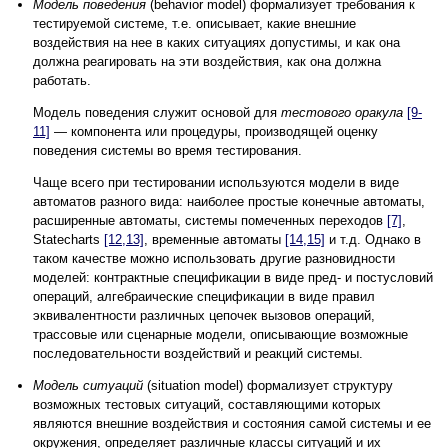
Модель поведения
(behavior model) формализует требования к
тестируемой системе, т.е. описывает, какие внешние
воздействия на нее в каких ситуациях допустимы, и как она
должна реагировать на эти воздействия, как она должна
работать.
Модель поведения служит основой для
тестового оракула
[9-
11]
— компонента или процедуры, производящей оценку
поведения системы во время тестирования.
Чаще всего при тестировании используются модели в виде
автоматов разного вида: наиболее простые конечные автоматы,
расширенные автоматы, системы помеченных переходов
[7]
,
Statecharts
[12,13]
, временные автоматы
[14,15]
и т.д. Однако в
таком качестве можно использовать другие разновидности
моделей: контрактные спецификации в виде пред- и постусловий
операций, алгебраические спецификации в виде правил
эквивалентности различных цепочек вызовов операций,
трассовые или сценарные модели, описывающие возможные
последовательности воздействий и реакций системы.
Модель ситуаций
(situation model) формализует структуру
возможных тестовых ситуаций, составляющими которых
являются внешние воздействия и состояния самой системы и ее
окружения, определяет различные классы ситуаций и их