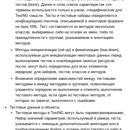
тестов (tests). Далее в этом списке характеристик эти
термины используются только в узком, специфическом для
TestNG смысле. Тесты и тестовые наборы определяются
конфигурацией тестов
, описываемой в некотором формате
на базе XML. Тест составляется из методов нескольких
классов, выбираемых либо на основе их имен, либо по
принадлежности к группам, указываемым в аннотациях
методов.
Методы инициализации (set-up) и финализации (tear-down),
используемые для инициализации некоторых данных перед
выполнением тестов и освобождения занятых ресурсов
после, могут быть определены для всех элементов
иерархии: для наборов, тестов, классов и методов.
Возможно определение зависимостей между тестовыми
методами и между методами и группами, позволяющее
управлять порядком их выполнения и отменять выполнение
тестового метода, если один из тестовых методов, от
которых он зависит, выполнился с ошибками.
Тестовые данные и объекты.
Тестовые методы в TestNG могут быть параметризованными.
Набор значений параметров, используемый в рамках теста,
указывается с помощью дополнительной аннотации или в
конфигурационном файле и должен представляться либо в