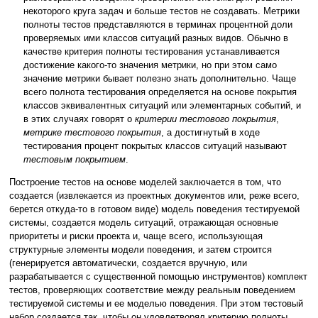
некоторого круга задач и больше тестов не создавать. Метрики
полноты тестов представляются в терминах процентной доли
проверяемых ими классов ситуаций разных видов. Обычно в
качестве критерия полноты тестирования устанавливается
достижение какого-то значения метрики, но при этом само
значение метрики бывает полезно знать дополнительно. Чаще
всего полнота тестирования определяется на основе покрытия
классов эквивалентных ситуаций или элементарных событий, и
в этих случаях говорят о
критерии тестового покрытия
,
метрике тестового покрытия
, а достигнутый в ходе
тестирования процент покрытых классов ситуаций называют
тестовым покрытием
.
Построение тестов на основе моделей заключается в том, что
создается (извлекается из проектных документов или, реже всего,
берется откуда-то в готовом виде) модель поведения тестируемой
системы, создается модель ситуаций, отражающая основные
приоритеты и риски проекта и, чаще всего, использующая
структурные элементы модели поведения, и затем строится
(генерируется автоматически, создается вручную, или
разрабатывается с существенной помощью инструментов) комплект
тестов, проверяющих соответствие между реальным поведением
тестируемой системы и ее моделью поведения. При этом тестовый
набор создается так, чтобы он удовлетворял критерию полноты