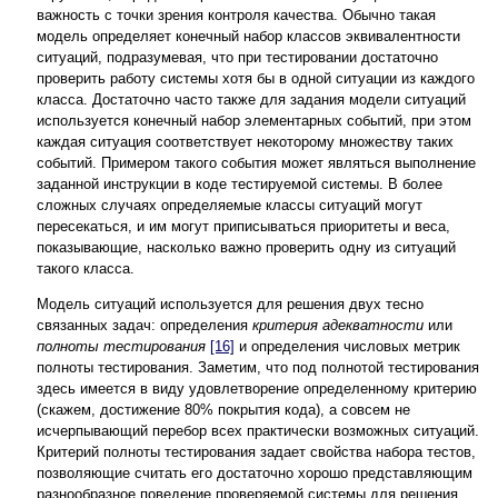
важность с точки зрения контроля качества. Обычно такая
модель определяет конечный набор классов эквивалентности
ситуаций, подразумевая, что при тестировании достаточно
проверить работу системы хотя бы в одной ситуации из каждого
класса. Достаточно часто также для задания модели ситуаций
используется конечный набор элементарных событий, при этом
каждая ситуация соответствует некоторому множеству таких
событий. Примером такого события может являться выполнение
заданной инструкции в коде тестируемой системы. В более
сложных случаях определяемые классы ситуаций могут
пересекаться, и им могут приписываться приоритеты и веса,
показывающие, насколько важно проверить одну из ситуаций
такого класса.
Модель ситуаций используется для решения двух тесно
связанных задач: определения
критерия адекватности
или
полноты тестирования
[16]
и определения числовых метрик
полноты тестирования. Заметим, что под полнотой тестирования
здесь имеется в виду удовлетворение определенному критерию
(скажем, достижение 80% покрытия кода), а совсем не
исчерпывающий перебор всех практически возможных ситуаций.
Критерий полноты тестирования задает свойства набора тестов,
позволяющие считать его достаточно хорошо представляющим
разнообразное поведение проверяемой системы для решения