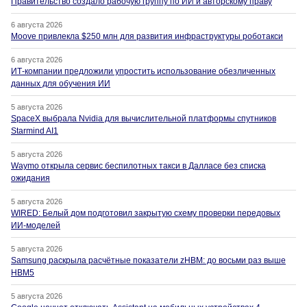
Правительство создало рабочую группу по ИИ и авторскому праву
6 августа 2026
Moove привлекла $250 млн для развития инфраструктуры роботакси
6 августа 2026
ИТ-компании предложили упростить использование обезличенных
данных для обучения ИИ
5 августа 2026
SpaceX выбрала Nvidia для вычислительной платформы спутников
Starmind AI1
5 августа 2026
Waymo открыла сервис беспилотных такси в Далласе без списка
ожидания
5 августа 2026
WIRED: Белый дом подготовил закрытую схему проверки передовых
ИИ-моделей
5 августа 2026
Samsung раскрыла расчётные показатели zHBM: до восьми раз выше
HBM5
5 августа 2026